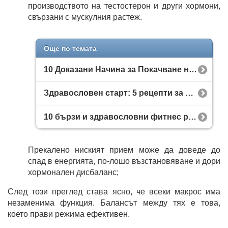
производството на тестостерон и други хормони,
свързани с мускулния растеж.
Още по темата
10 Доказани Начина за Покачване на Килограми
Здравословен старт: 5 рецепти за закуска с чиа, овесени ядки и протеин
10 бързи и здравословни фитнес рецепти за закуска, обяд и вечеря
Прекалено ниският прием може да доведе до
спад в енергията, по-лошо възстановяване и дори
хормонален дисбаланс;
След този преглед става ясно, че всеки макрос има
незаменима функция. Балансът между тях е това,
което прави режима ефективен.