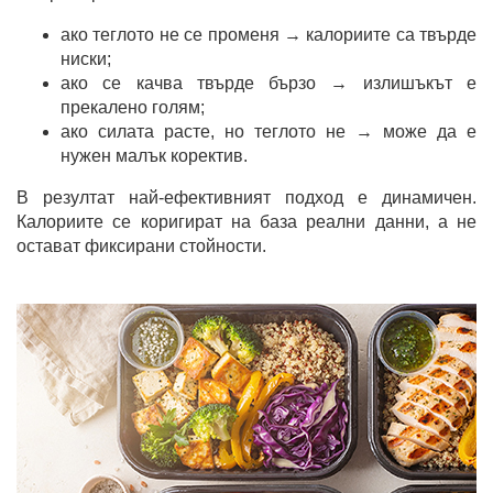
ако теглото не се променя → калориите са твърде
ниски;
ако се качва твърде бързо → излишъкът е
прекалено голям;
ако силата расте, но теглото не → може да е
нужен малък коректив.
В резултат най-ефективният подход е динамичен.
Калориите се коригират на база реални данни, а не
остават фиксирани стойности.