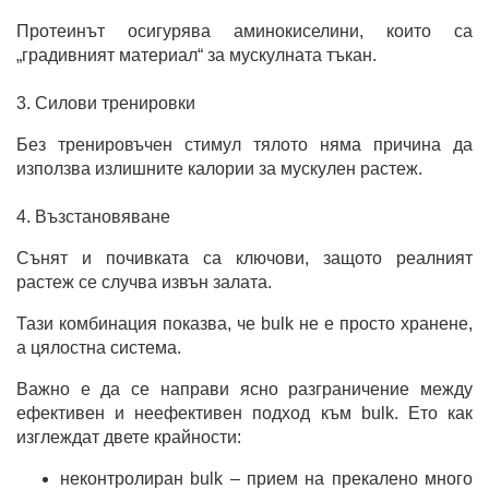
Протеинът осигурява аминокиселини, които са
„градивният материал“ за мускулната тъкан.
3. Силови тренировки
Без тренировъчен стимул тялото няма причина да
използва излишните калории за мускулен растеж.
4. Възстановяване
Сънят и почивката са ключови, защото реалният
растеж се случва извън залата.
Тази комбинация показва, че bulk не е просто хранене,
а цялостна система.
Важно е да се направи ясно разграничение между
ефективен и неефективен подход към bulk. Ето как
изглеждат двете крайности:
неконтролиран bulk – прием на прекалено много