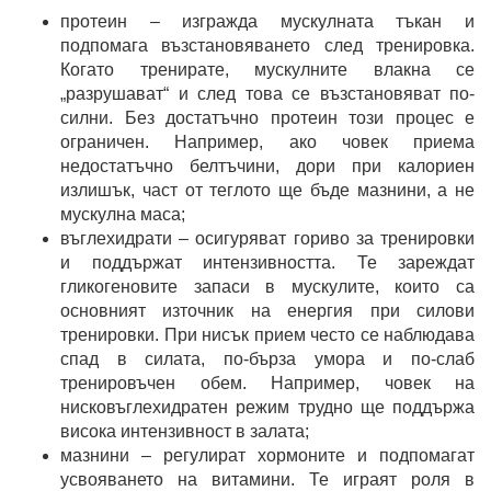
протеин – изгражда мускулната тъкан и
подпомага възстановяването след тренировка.
Когато тренирате, мускулните влакна се
„разрушават“ и след това се възстановяват по-
силни. Без достатъчно протеин този процес е
ограничен. Например, ако човек приема
недостатъчно белтъчини, дори при калориен
излишък, част от теглото ще бъде мазнини, а не
мускулна маса;
въглехидрати – осигуряват гориво за тренировки
и поддържат интензивността. Те зареждат
гликогеновите запаси в мускулите, които са
основният източник на енергия при силови
тренировки. При нисък прием често се наблюдава
спад в силата, по-бърза умора и по-слаб
тренировъчен обем. Например, човек на
нисковъглехидратен режим трудно ще поддържа
висока интензивност в залата;
мазнини – регулират хормоните и подпомагат
усвояването на витамини. Те играят роля в