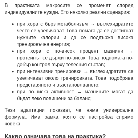
В практиката макросите се променят според
индивидуалните нужди. Ето няколко реални сценария:
при хора с бърз метаболизъм → въглехидратите
често се увеличават. Това помага да се достигнат
нужните калории и да се поддържа висока
тренировъчна енергия;
при хора с по-висок процент мазнини →
протеинът се държи по-висок. Това подпомага по-
добър контрол върху телесния състав;
при интензивни тренировки → въглехидратите се
увеличават около тренировката. Това подобрява
представянето и възстановяването;
при по-ниска активност → мазнините могат да
бъдат леко повишени за баланс;
Тези адаптации показват, че няма универсална
формула. Има рамка, която се настройва спрямо
човека.
Какво означава това на практика?