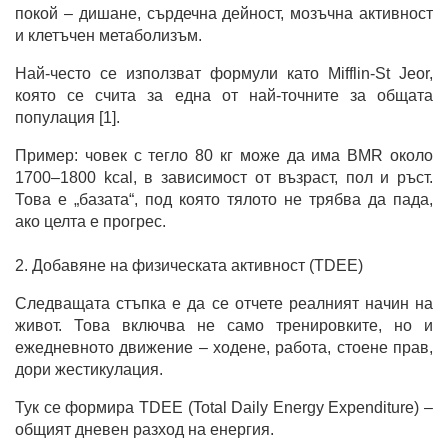
покой – дишане, сърдечна дейност, мозъчна активност
и клетъчен метаболизъм.
Най-често се използват формули като Mifflin-St Jeor,
която се счита за една от най-точните за общата
популация [1].
Пример: човек с тегло 80 кг може да има BMR около
1700–1800 kcal, в зависимост от възраст, пол и ръст.
Това е „базата“, под която тялото не трябва да пада,
ако целта е прогрес.
2. Добавяне на физическата активност (TDEE)
Следващата стъпка е да се отчете реалният начин на
живот. Това включва не само тренировките, но и
ежедневното движение – ходене, работа, стоене прав,
дори жестикулация.
Тук се формира TDEE (Total Daily Energy Expenditure) –
общият дневен разход на енергия.