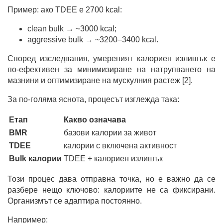
Пример: ако TDEE е 2700 kcal:
clean bulk → ~3000 kcal;
aggressive bulk → ~3200–3400 kcal.
Според изследвания, умереният калориен излишък е
по-ефективен за минимизиране на натрупването на
мазнини и оптимизиране на мускулния растеж [2].
За по-голяма яснота, процесът изглежда така:
Етап
Какво означава
BMR
базови калории за живот
TDEE
калории с включена активност
Bulk калории
TDEE + калориен излишък
Този процес дава отправна точка, но е важно да се
разбере нещо ключово: калориите не са фиксирани.
Организмът се адаптира постоянно.
Например: