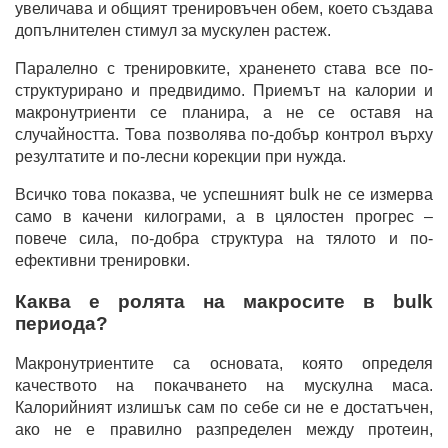
увеличава и общият тренировъчен обем, което създава
допълнителен стимул за мускулен растеж.
Паралелно с тренировките, храненето става все по-
структурирано и предвидимо. Приемът на калории и
макронутриенти се планира, а не се оставя на
случайността. Това позволява по-добър контрол върху
резултатите и по-лесни корекции при нужда.
Всичко това показва, че успешният bulk не се измерва
само в качени килограми, а в цялостен прогрес –
повече сила, по-добра структура на тялото и по-
ефективни тренировки.
Каква е ролята на макросите в bulk
периода?
Макронутриентите са основата, която определя
качеството на покачването на мускулна маса.
Калорийният излишък сам по себе си не е достатъчен,
ако не е правилно разпределен между протеин,