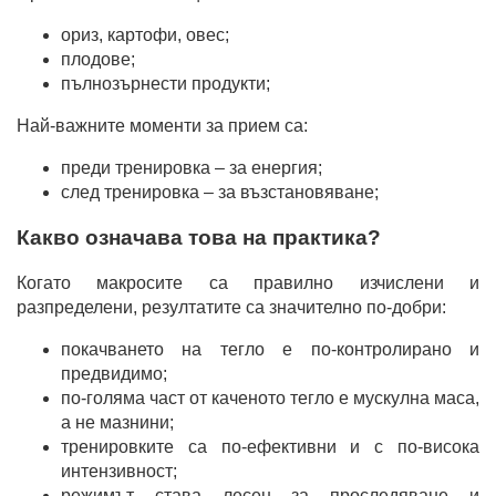
ориз, картофи, овес;
плодове;
пълнозърнести продукти;
Най-важните моменти за прием са:
преди тренировка – за енергия;
след тренировка – за възстановяване;
Какво означава това на практика?
Когато макросите са правилно изчислени и
разпределени, резултатите са значително по-добри:
покачването на тегло е по-контролирано и
предвидимо;
по-голяма част от каченото тегло е мускулна маса,
а не мазнини;
тренировките са по-ефективни и с по-висока
интензивност;
режимът става лесен за проследяване и