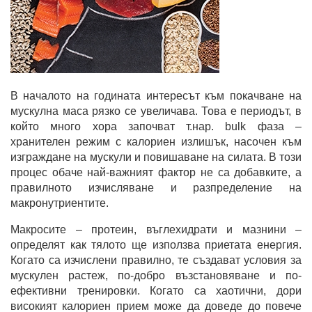
В началото на годината интересът към покачване на
мускулна маса рязко се увеличава. Това е периодът, в
който много хора започват т.нар. bulk фаза –
хранителен режим с калориен излишък, насочен към
изграждане на мускули и повишаване на силата. В този
процес обаче най-важният фактор не са добавките, а
правилното изчисляване и разпределение на
макронутриентите.
Макросите – протеин, въглехидрати и мазнини –
определят как тялото ще използва приетата енергия.
Когато са изчислени правилно, те създават условия за
мускулен растеж, по-добро възстановяване и по-
ефективни тренировки. Когато са хаотични, дори
високият калориен прием може да доведе до повече