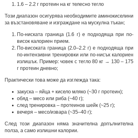
1.6 – 2.2 г протеин на кг телесно тегло
Този диапазон осигурява необходимите аминокиселини
за възстановяване и изграждане на мускулна тъкан;
По-ниската граница (1.6 г) е подходяща при по-
висок калориен прием.
По-високата граница (2.0–2.2 г) е подходяща при
по-интензивни тренировки или по-нисък калориен
излишък. Пример: човек с тегло 80 кг → 130 – 175
г протеин дневно;
Практически това може да изглежда така:
закуска – яйца + кисело мляко (~30 г протеин);
обяд – месо или риба (~40 г);
след тренировка – протеинов шейк (~25 г);
вечеря – месо/извара (~35–40 г);
След този диапазон няма значителна допълнителна
полза, а само излишни калории.