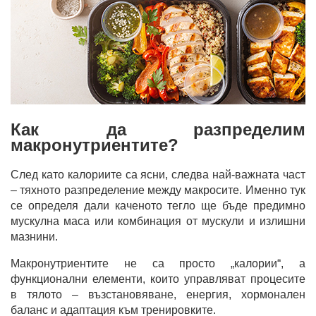
Как да разпределим
макронутриентите?
След като калориите са ясни, следва най-важната част
– тяхното разпределение между макросите. Именно тук
се определя дали каченото тегло ще бъде предимно
мускулна маса или комбинация от мускули и излишни
мазнини.
Макронутриентите не са просто „калории“, а
функционални елементи, които управляват процесите
в тялото – възстановяване, енергия, хормонален
баланс и адаптация към тренировките.