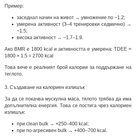
Пример:
заседнал начин на живот → умножение по ~1.2;
умерена активност (3–4 тренировки седмично) →
~1.5;
висока активност → ~1.7–1.9.
Ако BMR е 1800 kcal и активността е умерена: TDEE ≈
1800 × 1.5 = 2700 kcal
Това вече е реалният брой калории за поддържане на
теглото.
3. Създаване на калориен излишък
За да се покачва мускулна маса, тялото трябва да има
допълнителна енергия. Това се постига чрез калориен
излишък:
при clean bulk → +250–400 kcal;
при по-агресивен bulk → +400–700 kcal.