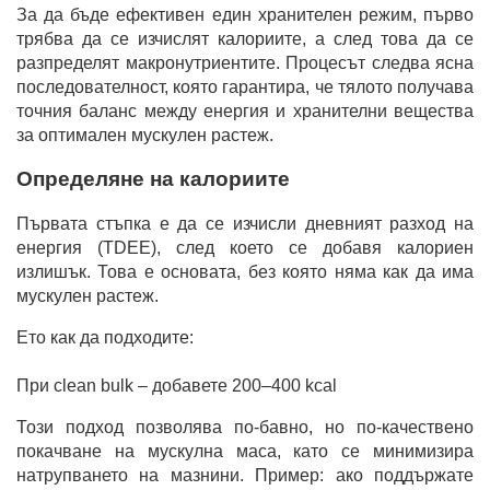
За да бъде ефективен един хранителен режим, първо
трябва да се изчислят калориите, а след това да се
разпределят макронутриентите. Процесът следва ясна
последователност, която гарантира, че тялото получава
точния баланс между енергия и хранителни вещества
за оптимален мускулен растеж.
Определяне на калориите
Първата стъпка е да се изчисли дневният разход на
енергия (TDEE), след което се добавя калориен
излишък. Това е основата, без която няма как да има
мускулен растеж.
Ето как да подходите:
При clean bulk – добавете 200–400 kcal
Този подход позволява по-бавно, но по-качествено
покачване на мускулна маса, като се минимизира
натрупването на мазнини. Пример: ако поддържате