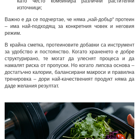
като често комбинира различни растителни
източници;
Важно е да се подчертае, че няма „най-добър“ протеин
– има най-подходящ за конкретния човек и неговия
режим.
В крайна сметка, протеиновите добавки са инструмент
за удобство и постоянство. Когато храненето е добре
структурирано, те могат да улеснят процеса и да
намалят риска от пропуски. Но когато липсва основа –
достатъчно калории, балансирани макроси и правилна
тренировка – дори най-качественият продукт няма да
даде желания резултат.