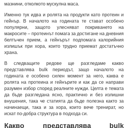
мазнини, отколкото мускулна маса.
Именно тук идва и ролята на продукти като протеин и
гейнър. В началото на годината те стават особено
популярни, защото улесняват покриването на
макросите – протеинът помага за достигане на дневния
белтъчен прием, а гейнърът подпомага калорийния
излишък при хора, които трудно приемат достатъчно
храна.
В следващите редове ще разгледаме какво
представлява bulk периодът, защо началото на
годината е особено силен момент за него, каква е
ролята на протеина и гейнърите и как да се направи
разумен избор според реалните нужди. Целта е темата
да бъде разгледана ясно, практично и без излишни
внушения, така че статията да бъде полезна както за
начинаещи, така и за хора, които вече тренират, но
искат по-добра структура в подхода си.
Какво представлява bulk