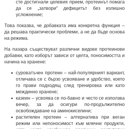
сте достигнали целевия прием, протеинът помага
да се „затвори“ дефицитът без излишно
усложнение;
Това показва, че добавката има конкретна функция –
да решава практически проблеми, а не да бъде основа
на режима.
На пазара съществуват различни видове протеинови
добавки, като изборът зависи от целта, поносимостта и
начина на хранене:
суроватъчен протеин – най-популярният вариант,
отличава се с бързо усвояване и удобство, което
го прави подходящ след тренировка или като
междинно хранене;
казеин – усвоява се по-бавно и често се използва
вечер, за да осигури по-продължително
освобождаване на аминокиселини;
растителен протеин – алтернатива при веган
режим или непоносимост към млечни продукти,