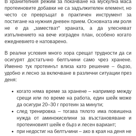
В хранителния режим за покачване на мускулна маса
протеиновите добавки не са задължителен елемент, но
често се превръщат в практичен инструмент за
постигане на нужния дневен прием. Основната им роля
не е да „заместват“ храната, а да улесняват
изпълнението на вече изграден план, особено когато
ежедневието е натоварено.
В реални условия много хора срещат трудности да си
осигурят достатъчно белтъчини само чрез хранене.
Именно тук протеинът влиза като решение – бързо,
удобно и лесно за включване в различни ситуации през
деня:
когато няма време за хранене – например между
срещи или по време на работа, един шейк може
да осигури 20–30 г протеин за минути;
след тренировка – тогава тялото има повишена
нужда от аминокиселини за възстановяване и
протеиновият шейк е бърз и лесен вариант;
при недостиг на белтъчини – ако в края на деня не