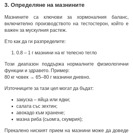
3. Определяне на мазнините
Мазнините са ключови за хормоналния баланс,
включително производството на тестостерон, който е
важен за мускулния растеж.
Ето как да ги разпределите:
0.8 – 1 г мазнини на кг телесно тегло
Този диапазон поддържа нормалните физиологични
функции и здравето. Пример:
80 кг човек → 65–80 г мазнини дневно.
Източниците за тази цел могат да бъдат:
закуска – яйца или ядки;
салата със зехтин;
авокадо към хранене;
мазна риба (сьомга, скумрия);
Прекалено ниският прием на мазнини може да доведе