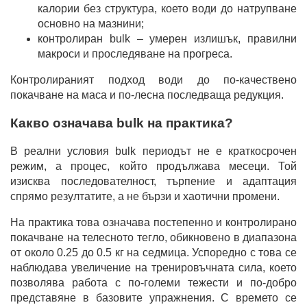
калории без структура, което води до натрупване
основно на мазнини;
контролиран bulk – умерен излишък, правилни
макроси и проследяване на прогреса.
Контролираният подход води до по-качествено
покачване на маса и по-лесна последваща редукция.
Какво означава bulk на практика?
В реални условия bulk периодът не е краткосрочен
режим, а процес, който продължава месеци. Той
изисква последователност, търпение и адаптация
спрямо резултатите, а не бързи и хаотични промени.
На практика това означава постепенно и контролирано
покачване на телесното тегло, обикновено в диапазона
от около 0.25 до 0.5 кг на седмица. Успоредно с това се
наблюдава увеличение на тренировъчната сила, което
позволява работа с по-големи тежести и по-добро
представяне в базовите упражнения. С времето се