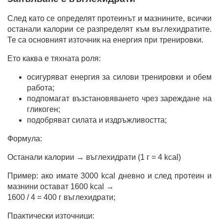
След като се определят протеинът и мазнините, всички
останали калории се разпределят към въглехидратите.
Те са основният източник на енергия при тренировки.
Ето каква е тяхната роля:
осигуряват енергия за силови тренировки и обем
работа;
подпомагат възстановяването чрез зареждане на
гликоген;
подобряват силата и издръжливостта;
Формула:
Останали калории → въглехидрати (1 г = 4 kcal)
Пример: ако имате 3000 kcal дневно и след протеин и
мазнини остават 1600 kcal →
1600 / 4 = 400 г въглехидрати;
Практически източници: