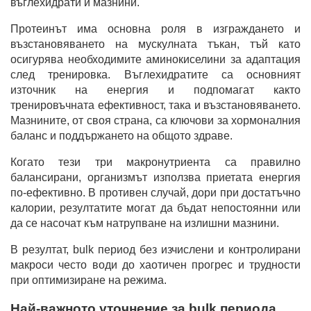
въглехидрати и мазнини.
Протеинът има основна роля в изграждането и
възстановяването на мускулната тъкан, тъй като
осигурява необходимите аминокиселини за адаптация
след тренировка. Въглехидратите са основният
източник на енергия и подпомагат както
тренировъчната ефективност, така и възстановяването.
Мазнините, от своя страна, са ключови за хормоналния
баланс и поддържането на общото здраве.
Когато тези три макронутриента са правилно
балансирани, организмът използва приетата енергия
по-ефективно. В противен случай, дори при достатъчно
калории, резултатите могат да бъдат непостоянни или
да се насочат към натрупване на излишни мазнини.
В резултат, bulk период без изчислени и контролирани
макроси често води до хаотичен прогрес и трудности
при оптимизиране на режима.
Най-важното уточнение за bulk периода