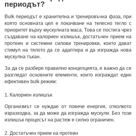
периодът?
Bulk периодът е хранителна и тренировъчна фаза, при
която основната цел е покачване на телесно тегло с
приоритет върху мускулната маса. Това се постига чрез
създаване на калориен излишък, достатъчен прием на
протеин и системни силови тренировки, които дават
стимул на тялото да се адаптира и да изгражда нова
мускулна тъкан.
За да се разбере правилно концепцията, е важно да се
разгледат основните елементи, които изграждат един
ефективен bulk режим:
1. Калориен излишък
Организмът се нуждае от повече енергия, отколкото
изразходва, за да може да изгражда мускули. Без този
излишък процесът на растеж е силно ограничен.
2. Достатъчен прием на протеин