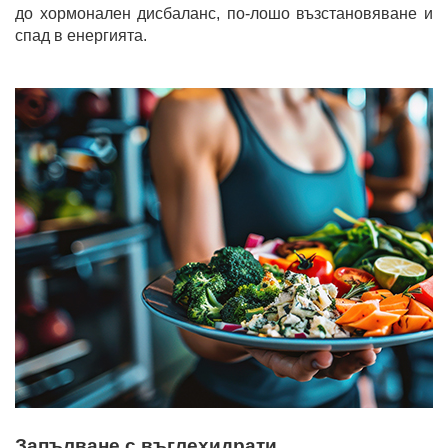
до хормонален дисбаланс, по-лошо възстановяване и
спад в енергията.
Запълване с въглехидрати