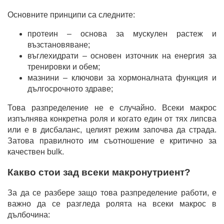
Основните принципи са следните:
протеин – основа за мускулен растеж и
възстановяване;
въглехидрати – основен източник на енергия за
тренировки и обем;
мазнини – ключови за хормоналната функция и
дългосрочното здраве;
Това разпределение не е случайно. Всеки макрос
изпълнява конкретна роля и когато един от тях липсва
или е в дисбаланс, целият режим започва да страда.
Затова правилното им съотношение е критично за
качествен bulk.
Какво стои зад всеки макронутриент?
За да се разбере защо това разпределение работи, е
важно да се разгледа ролята на всеки макрос в
дълбочина: