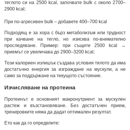
теглото си на 2500 kcal, започвате bulk с около 2700–
2900 kcal;
При по-агресивен bulk – добавете 400–700 kcal
Подходящ е за хора с бърз метаболизъм или трудност
при качване на тегло, но изисква по-внимателно
проследяване. Пример: при същите 2500 kcal →
приемът се увеличава до 2900–3200 kcal;
Този калориен излишък създава условия тялото да има
достатъчно енергия за изграждане на мускули, а не
само за поддържане на текущото състояние.
Изчисляване на протеина
Протеинът е основният макронутриент за мускулен
растеж и възстановяване. Без достатъчен прием,
тренировките няма да дадат оптимален резултат.
Ето как да го определите: