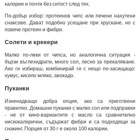
калории и почти без ситост след тях.
По-добър избор: протеинов чипс или печени нахутени
снаксове. Дават подобно усещане при хрускане, но с
повече протеин и фибри.
Солети и крекери
Малко по-леки от чипса, но аналогична ситуация -
бързи въглехидрати, много сол, лесно за прекаляване.
Ако ги избираш, комбинирай ги с нещо по-засищащо:
хумус, кисело мляко, авокадо.
Пуканки
Изненадващо добра опция, ако са приготвени
правилно. Домашни пуканки с малко сол или подправки
- не от кино-вариантите с масло са сравнително
нискокалорични, съдържат фибри и са подходящи за
снакинг. Порция от 30 г е около 100 калории.