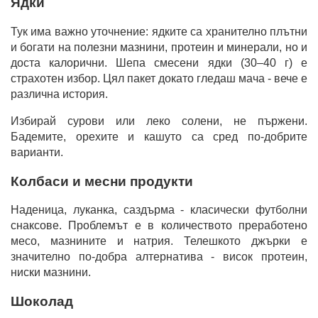
Ядки
Тук има важно уточнение: ядките са хранително плътни
и богати на полезни мазнини, протеин и минерали, но и
доста калорични. Шепа смесени ядки (30–40 г) е
страхотен избор. Цял пакет докато гледаш мача - вече е
различна история.
Избирай сурови или леко солени, не пържени.
Бадемите, орехите и кашуто са сред по-добрите
варианти.
Колбаси и месни продукти
Наденица, луканка, саздърма - класически футболни
снаксове. Проблемът е в количеството преработено
месо, мазнините и натрия. Телешкото джърки е
значително по-добра алтернатива - висок протеин,
ниски мазнини.
Шоколад