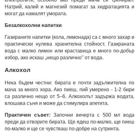
Натрий, калий и магнезий помагат за хидратацията и
могат да намалят умората.
Безалкохолни напитки
Газираните напитки (кола, лимонада) са с много захар и
практически нулева хранителна стойност. Газираната
вода с малко лимон или краставица е много по-добър
избор, ако искаш „нещо различно" от вода.
Алкохол
Нека бъдем честни: бирата е почти задължителна по
мача за много хора. Ако пиеш, пий умерено - 1-2 бири
са различно нещо от 5–6. Алкохолът задържа водата,
влошава съня и може да стимулира апетита.
Практичен съвет:
Започни вечерта с 500 мл вода
преди да отворите бирата. Ще ядеш по-малко, ще пиеш
по-малко и ще се чувстваш по-добре на сутринта.