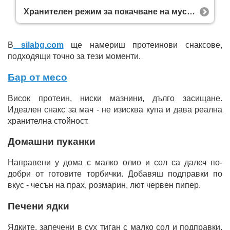
Хранителен режим за покачване на мускулна маса: Как да изчислим макросите?
В
silabg.com
ще намериш протеинови снаксове,
подходящи точно за тези моменти.
Бар от месо
Висок протеин, ниски мазнини, дълго засищане.
Идеален снакс за мач - не изисква купа и дава реална
хранителна стойност.
Домашни пуканки
Направени у дома с малко олио и сол са далеч по-
добри от готовите торбички. Добавяш подправки по
вкус - чесън на прах, розмарин, лют червен пипер.
Печени ядки
Ядките, запечени в сух тиган с малко сол и подправки,