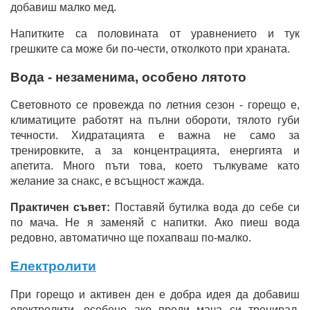
добавиш малко мед.
Напитките са половината от уравнението и тук
грешките са може би по-чести, отколкото при храната.
Вода - незаменима, особено лятото
Световното се провежда по летния сезон - горещо е,
климатиците работят на пълни обороти, тялото губи
течности. Хидратацията е важна не само за
тренировките, а за концентрацията, енергията и
апетита. Много пъти това, което тълкуваме като
желание за снакс, е всъщност жажда.
Практичен съвет:
Поставяй бутилка вода до себе си
по мача. Не я заменяй с напитки. Ако пиеш вода
редовно, автоматично ще похапваш по-малко.
Електролити
При горещо и активен ден е добра идея да добавиш
електролити, особено ако преди мача си тренирал.