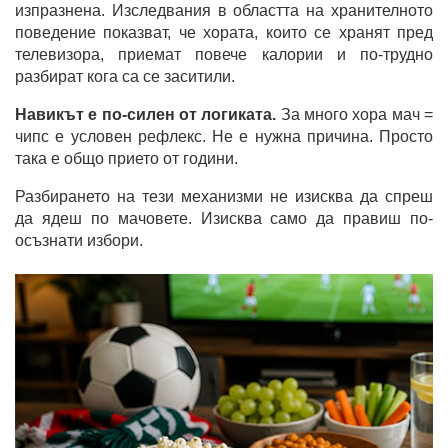
изпразнена. Изследвания в областта на хранителното
поведение показват, че хората, които се хранят пред
телевизора, приемат повече калории и по-трудно
разбират кога са се заситили.
Навикът е по-силен от логиката.
За много хора мач =
чипс е условен рефлекс. Не е нужна причина. Просто
така е общо прието от години.
Разбирането на тези механизми не изисква да спреш
да ядеш по мачовете. Изисква само да правиш по-
осъзнати избори.