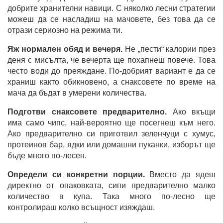
добрите хранителни навици. С няколко лесни стратегии
можеш да се насладиш на мачовете, без това да се
отрази сериозно на режима ти.
Яж нормален обяд и вечеря.
Не „пести“ калории през
деня с мисълта, че вечерта ще похапнеш повече. Това
често води до преяждане. По-добрият вариант е да се
храниш както обикновено, а снаксовете по време на
мача да бъдат в умерени количества.
Подготви снаксовете предварително.
Ако вкъщи
има само чипс, най-вероятно ще посегнеш към него.
Ако предварително си приготвил зеленчуци с хумус,
протеинов бар, ядки или домашни пуканки, изборът ще
бъде много по-лесен.
Определи си конкретни порции.
Вместо да ядеш
директно от опаковката, сипи предварително малко
количество в купа. Така много по-лесно ще
контролираш колко всъщност изяждаш.