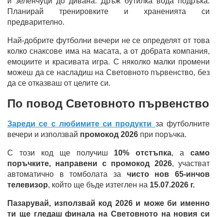
и зеленчуци до дивана. Дръж бутилка вода подръка.
Планирай тренировките и храненията си
предварително.
Най-добрите футболни вечери не се определят от това
колко снаксове има на масата, а от добрата компания,
емоциите и красивата игра. С няколко малки промени
можеш да се насладиш на Световното първенство, без
да се отказваш от целите си.
По повод Световното първенство
Зареди се с любимите си продукти
за футболните
вечери и използвай
промокод 2026
при поръчка.
С този код ще получиш
10% отстъпка
, а
само
поръчките, направени с промокод 2026
, участват
автоматично в томболата за
чисто нов 65-инчов
телевизор
, който ще бъде изтеглен на
15.07.2026 г.
Пазарувай, използвай код 2026 и може би именно
ти ще гледаш финала на Световното на новия си