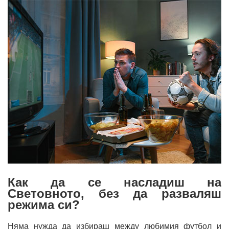
Как да се насладиш на
Световното, без да разваляш
режима си?
Няма нужда да избираш между любимия футбол и