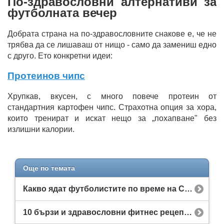
По-здравословни алтернативи за
футболната вечер
Добрата страна на по-здравословните снакове е, че не
трябва да се лишаваш от нищо - само да замениш едно
с друго. Ето конкретни идеи:
Протеинов чипс
Хрупкав, вкусен, с много повече протеин от
стандартния картофен чипс. Страхотна опция за хора,
които тренират и искат нещо за „похапване" без
излишни калории.
Още по темата
Какво ядат футболистите по време на Световно първенство?
10 бързи и здравословни фитнес рецепти за закуска, обяд и вечеря