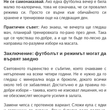
Не се самонаказвай.
Ако една футболна вечер е била
малко по-калорична, това не означава, че си провалил
режима си. Просто се върни към обичайното си
хранене и тренировки още на следващия ден.
Практичен съвет:
Ако знаеш, че вечерта ще гледаш
мач, планирай тренировката по-рано през деня. Така
ще се чувстваш по-добре, а и ще ти бъде по-лесно да
направиш по-разумни избори на масата.
Заключение: футболът и режимът могат да
вървят заедно
Световното първенство е събитие, което очакваме с
нетърпение на всеки четири години. Не е нужно да го
гледаш с минерална вода и броколи, докато всички
около теб се забавляват. Достатъчно е да правиш по-
добри избори – такива, които не изискват лишения, но и
не обезсмислят месеците усилия в залата.
Замени чипса с протеинов вариант. Сложи купа с ядки