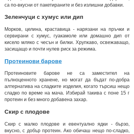
са по-вкусни от пакетираните и без излишни добавки.
Зеленчуци с хумус или дип
Морков, целина, краставица - нарязани на пръчки и
сервирани с хумус, гуакамоле или домашно дип от
кисело мляко с чесън и билки. Хрупкаво, освежаващо,
засищащо и почти нулев риск за режима.
Протеинови барове
Протеиновите барове не са заместител на
пълноценното хранене, но могат да бъдат по-добра
алтернатива на сладките изделия, когато търсиш нещо
сладко по времe на мача. Избирай такива с поне 15 г
протеин и без много добавена захар.
Скир с плодове
Скир с малко плодове и евентуално ядки - бързо,
вкусно, с добър протеин. Ако обичаш нещо по-сладко,