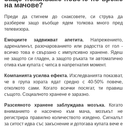
на мачове?
Преди да стигнем до снаксовете, си струва да
разберем защо въобще ядем толкова много пред
телевизора.
Емоциите задвижват апетита.
Напрежението,
адреналинът, разочарованието или радостта от гол -
всичко това е свързано с импулсивно хранене. Ядеш
не защото си гладен, а защото ръката ти автоматично
отива към купата с чипса в напрегнатия момент.
Компанията усилва ефекта.
Изследванията показват,
че в група хората ядат средно с 40-50% повече,
отколкото сами. Когато всички посягат, ти правиш
същото. Социалното хранене е заразно.
Разсеяното хранене заблуждава мозъка.
Когато
вниманието е насочено към мача, мозъкът не
регистрира правилно количеството изядено. Сигналът
за ситост идва със закъснение и дотогава купата вече е