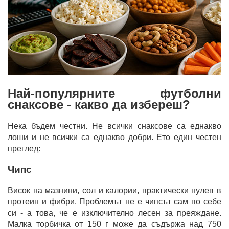
Най-популярните футболни
снаксове - какво да избереш?
Нека бъдем честни. Не всички снаксове са еднакво
лоши и не всички са еднакво добри. Ето един честен
преглед:
Чипс
Висок на мазнини, сол и калории, практически нулев в
протеин и фибри. Проблемът не е чипсът сам по себе
си - а това, че е изключително лесен за преяждане.
Малка торбичка от 150 г може да съдържа над 750