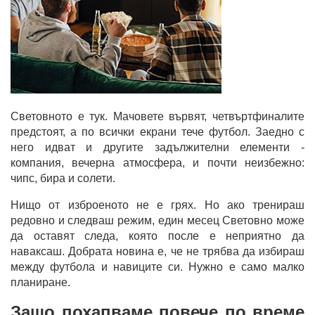
Световното е тук. Мачовете вървят, четвъртфиналите
предстоят, а по всички екрани тече футбол. Заедно с
него идват и другите задължителни елементи -
компания, вечерна атмосфера, и почти неизбежно:
чипс, бира и солети.
Нищо от изброеното не е грях. Но ако тренираш
редовно и следваш режим, един месец Световно може
да оставят следа, която после е неприятно да
наваксаш. Добрата новина е, че не трябва да избираш
между футбола и навиците си. Нужно е само малко
планиране.
Защо похапваме повече по време