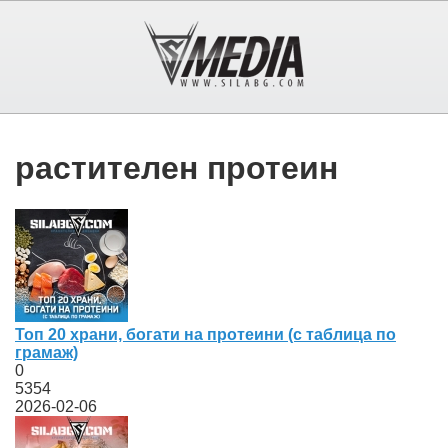
растителен протеин
Топ 20 храни, богати на протеини (с таблица по
грамаж)
0
5354
2026-02-06