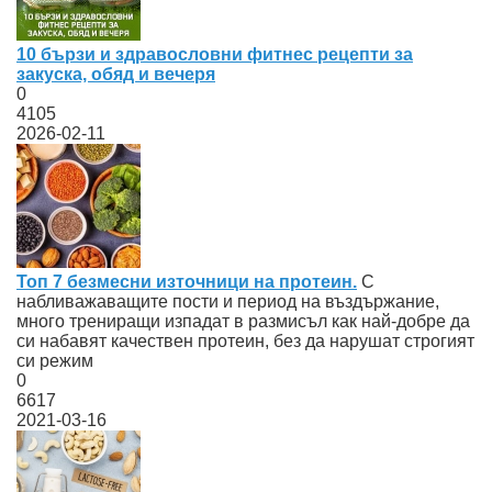
10 бързи и здравословни фитнес рецепти за
закуска, обяд и вечеря
0
4105
2026-02-11
Топ 7 безмесни източници на протеин.
С
набливажаващите пости и период на въздържание,
много трениращи изпадат в размисъл как най-добре да
си набавят качествен протеин, без да нарушат строгият
си режим
0
6617
2021-03-16