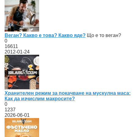
Веган? Какво е това? Какво яде?
Що е то веган?
0
16611
2012-01-24
Хранителен режим за покачване на мускулна маса:
Как да изчислим макросите?
0
1237
2026-06-01