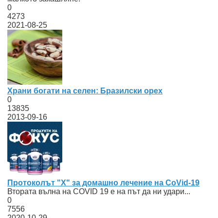
0
4273
2021-08-25
Храни богати на селен: Бразилски орех
0
13835
2013-09-16
Протоколът "Х" за домашно лечение на CoVid-19
Втората вълна на COVID 19 е на път да ни удари...
0
7556
2020-10-29