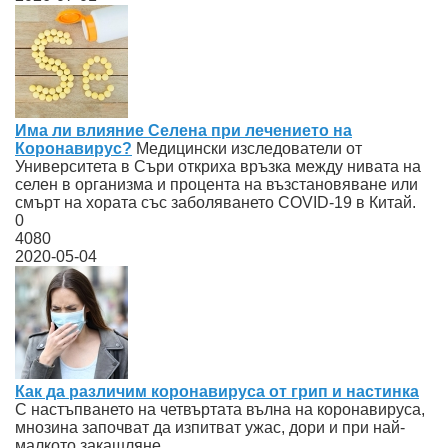
Има ли влияние Селена при лечението на
Коронавирус?
Медицински изследователи от
Университета в Съри откриха връзка между нивата на
селен в организма и процента на възстановяване или
смърт на хората със заболяването COVID-19 в Китай.
0
4080
2020-05-04
Как да различим коронавируса от грип и настинка
С настъпването на четвъртата вълна на коронавируса,
мнозина започват да изпитват ужас, дори и при най-
малкото закашляне.