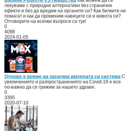
Бабини Рецепти VS Лекарства
Как можем да се
лекуваме с природни алтернативи без странични
ефекти и без да вредим на органите си? Как билките ни
помагат и как да променим навиците си и живота си?
Отговорите на всички въпроси са тук!
0
4098
2024-01-05
Отново е време да засилиш имунната си система
С
увеличението и разпространението на Covid-19 е все
по-важно да се грижим за нашето здраве.
0
3395
2020-07-10