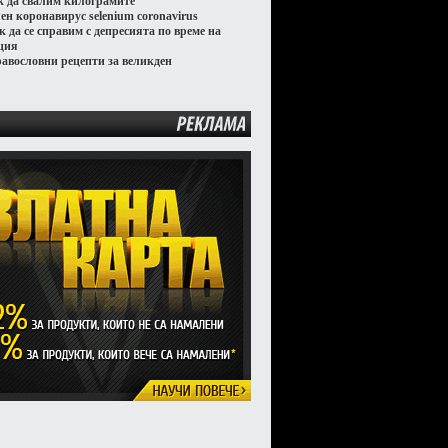
к да свалим килограмите
лен коронавирус selenium coronavirus
к да се справим с депресията по време на
ция
равословни рецепти за великден
РЕКЛАМА