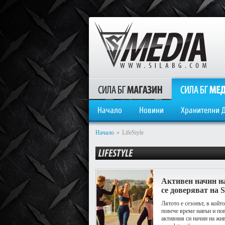
Начало
Новини
Хранителни 
Начало
»
LifeStyle
Активен начин на
се доверяват на 
Лятото е сезонът, в койт
повече време навън и по
активния си начин на жив