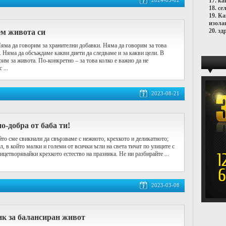
2024-05-02
17.
ка
18.
се
19.
Ка
изола
20.
зд
ем живота си
 Няма да говорим за хранителни добавки. Няма да говорим за това
. Няма да обсъждаме какви диети да следваме и за какви цели. В
рим за живота. По-конкретно – за това колко е важно да не
 ...
2023-08-21
о-добра от баба ти!
йто сме свикнали да свързваме с нежното, крехкото и деликатното;
л, в който малки и големи от всички ъгли на света тичат по улиците с
ицетворявайки крехкото естество на празника. Не ни разбирайте ...
2023-03-08
к за балансиран живот