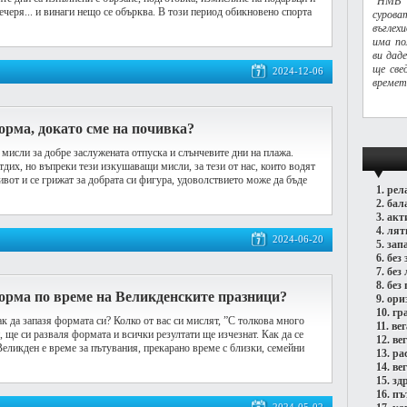
"HMB 
ечеря... и винаги нещо се обърква. В този период обикновено спорта
суров
въглех
има по
ви дад
ще све
2024-12-06
времет
орма, докато сме на почивка?
 мисли за добре заслужената отпуска и слънчевите дни на плажа.
тдих, но въпреки тези изкушаващи мисли, за тези от нас, които водят
вот и се грижат за добрата си фигура, удоволствието може да бъде
1.
рел
2.
бал
3.
акт
4.
лят
2024-06-20
5.
зап
6.
без 
7.
без
8.
без 
орма по време на Великденските празници?
9.
ори
10.
гр
к да запазя формата си? Колко от вас си мислят, ”С толкова много
11.
ве
 ще си разваля формата и всички резултати ще изчезнат. Как да се
12.
ве
Великден е време за пътувания, прекарано време с близки, семейни
13.
ра
14.
ве
15.
зд
16.
пъ