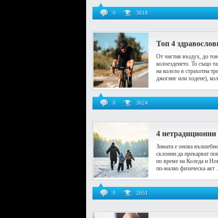
0
3618
Топ 4 здравослов
От чистия въздух, до тов
колоезденето. То също та
на колело в страхотна тр
джогинг или ходене), кол 
0
3624
4 нетрадиционни 
Зимата е онова вълшебно 
склонни да прекарват по
по време на Коледа и Нов
по-малко физическа акт ..
0
2651