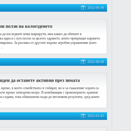
2022-09-30
ни ползи на колоезденето
а да изследвате нови маршрути, има какво да обичате в
ка идва и с куп ползи за цялото здравето, които превръщат карането
енировка. За разлика от другите видове аеробни упражнения (като
...
2022-09-08
идеи да останете активни през зимата
време, в което семействата се събират, но и за съжаление хората са
вече време затворени вътре. В комбинация с прекомерното хранене
а година, това обикновено води до негативни резултати, сред които
.
2022-01-05