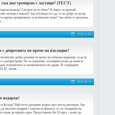
 съм ако тренирам с ластици? (ТЕСТ)
гарски мъжкар? Сигурен ли си обаче? Я, бързо си признай -
чни ластици в живота? Ако отговора ти е да, то по-добре си пусни
 и зарежи тренировките за истинските мъже! Ако обаче се двоумиш,
 ...
2020-12-03
м с депресията по време на изолация?
ключително добро решение по време на глобална пандемия, за да не
а се разпространи. Но за съжаление, изолацията може да окаже и
ърху психическото и емоционалното ни здраве. В следващите
А БГ, искам ...
2020-04-24
ен подарък!
 за Коледа? Най-често срещания въпрос през месец декември. Ако
а да закупите подарък е запален по фитнеса, то сте попаднали на
то може да черпите идеи. Предоставяме Ви 10 идеи, с които да