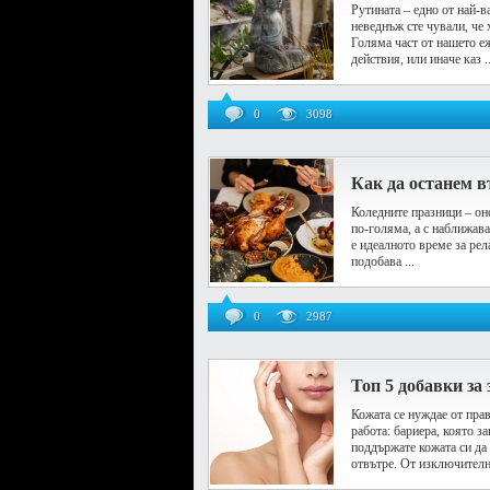
Рутината – едно от най-в
неведнъж сте чували, че 
Голяма част от нашето еж
действия, или иначе каз ..
0
3098
Как да останем в
Коледните празници – оно
по-голяма, а с наближава
е идеалното време за рел
подобава ...
0
2987
Топ 5 добавки за
Кожата се нуждае от пра
работа: бариера, която з
поддържате кожата си да 
отвътре. От изключителна