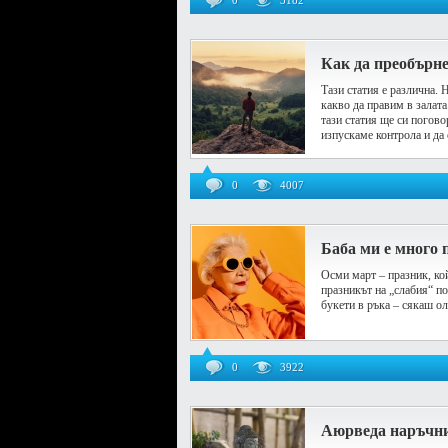
0
3182
Как да преобърн
Тази статия е различна.
какво да правим в залата
тази статия ще си погово
изпускаме контрола и да с
0
4007
Баба ми е много п
Осми март – празник, ко
празникът на „слабия“ по
букети в ръка – сякаш ол
0
3922
Аюрведа наръчни