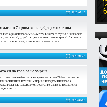
2026-07-13
отлагаш: 7 трика за по-добра дисциплина
да като сериозен проблем в момента, в който се случва. Обикновено
еш „след малко“, „утре“ или „когато имаш повече време“. С времето
 модел на поведение, който пречи не само на работ ...
2026-04-27
та си на това да не умреш
ш с неограничен бюджет и неограничено време? Много от нас си
къпи коли и къщи, почивки, материални подаръци и живот в
канец решава да използва тези ресурси по малко по нетрационен
та да живее в ...
2025-01-03