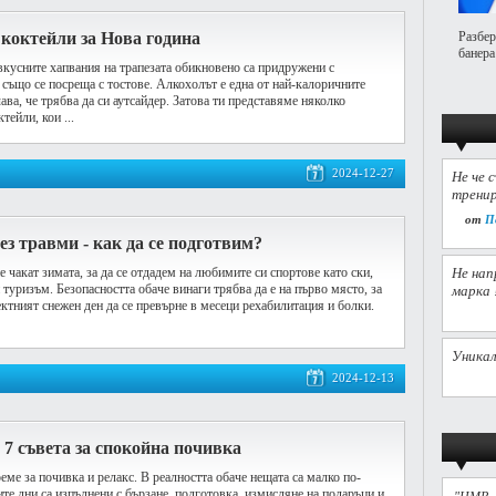
коктейли за Нова година
Разбер
банера
вкусните хапвания на трапезата обикновено са придружени с
 също се посреща с тостове. Алкохолът е една от най-калоричните
чава, че трябва да си аутсайдер. Затова ти представяме няколко
тейли, кои ...
2024-12-27
Не че 
тренир
от
П
ез травми - как да се подготвим?
е чакат зимата, за да се отдадем на любимите си спортове като ски,
Не нап
туризъм. Безопасността обаче винаги трябва да е на първо място, за
марка 
фектният снежен ден да се превърне в месеци рехабилитация и болки.
Уникал
2024-12-13
 7 съвета за спокойна почивка
ме за почивка и релакс. В реалността обаче нещата са малко по-
те дни са изпълнени с бързане, подготовка, измисляне на подаръци и