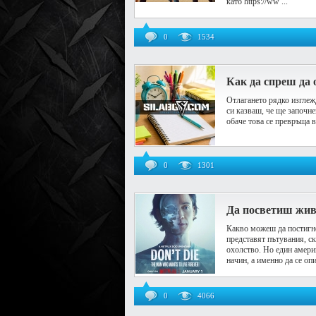
като https://ww ...
0
1534
Как да спреш да 
Отлагането рядко изглеж
си казваш, че ще започн
обаче това се превръща в
0
1301
Да посветиш живо
Какво можеш да постигне
представят пътувания, с
охолство. Но един амери
начин, а именно да се опи
0
4066