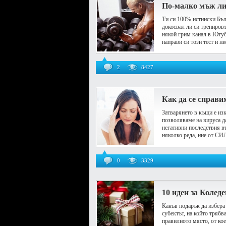
По-малко мъж ли
Ти си 100% истински Бъл
докосвал ли си тренировъ
някой грим канал в Ютуб
направи си този тест и ние
2
8427
Как да се справи
Затварянето в къщи е из
позволяваме на вируса д
негативни последствия в
няколко реда, ние от СИЛ
0
3329
10 идеи за Колед
Какъв подарък да избера
субектът, на който трябв
правилното място, от кое