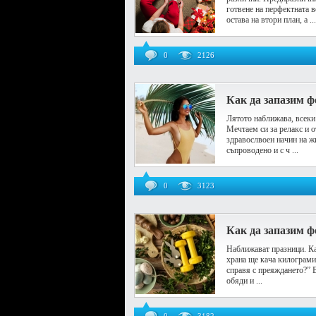
готвене на перфектната в
остава на втори план, а ...
0
2126
Как да запазим ф
Лятото наближава, всеки
Мечтаем си за релакс и о
здравослвоен начин на жи
съпроводено и с ч ...
0
3123
Как да запазим ф
Наближават празници. Ка
храна ще кача килограми,
справя с преяждането?” 
обяди и ...