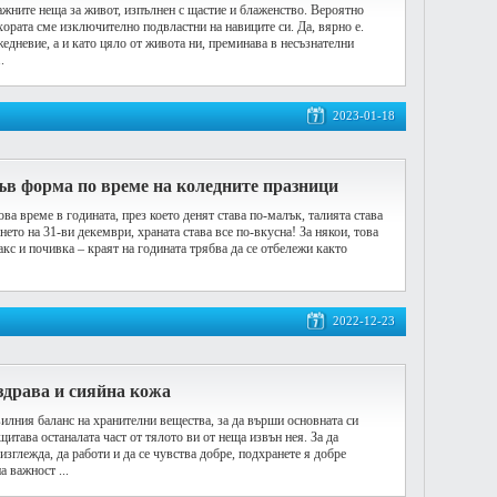
ажните неща за живот, изпълнен с щастие и блаженство. Вероятно
хората сме изключително подвластни на навиците си. Да, вярно е.
едневие, а и като цяло от живота ни, преминава в несъзнателни
.
2023-01-18
ъв форма по време на коледните празници
ва време в годината, през което денят става по-малък, талията става
нето на 31-ви декември, храната става все по-вкусна! За някои, това
акс и почивка – краят на годината трябва да се отбележи както
2022-12-23
 здрава и сияйна кожа
вилния баланс на хранителни вещества, за да върши основната си
ащитава останалата част от тялото ви от неща извън нея. За да
изглежда, да работи и да се чувства добре, подхранете я добре
 важност ...