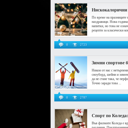
Нискокалорични 
По време на празниците 
наздравици. Нова година
напитки, но това не озна
рецепти за класически кок
0
2723
Зимни спортове б
Някои от нас с нетърпени
сноуборд, шейни и зимен 
да не стане така, че пер
Точно заради това ...
0
2787
Спорт по Коледа:
Във филмите Коледа е вре
различни. Предпразнични