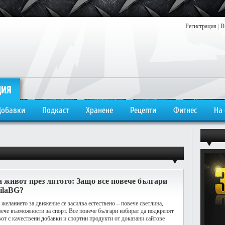
Регистрация
|
В
Добавки
Подкаст
Хранене
Рецепти
Фитнес
На
 живот през лятото: Защо все повече българи
SilaBG?
о желанието за движение се засилва естествено – повече светлина,
вече възможности за спорт. Все повече българи избират да подкрепят
от с качествени добавки и спортни продукти от доказани сайтове