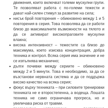
движения, които включват големи мускулни групи.
Те позволяват работа с по-големи тежести и
дават най-силен стимул за развитие на сила;
нисък брой повторения – обикновено между 1 и 5
повторения в серия. Това позволява да се работи
близо до максималните възможности на тялото и
да се активират високопраговите мускулни
влакна;
висока интензивност – тежестите са близо до
максимума, което изисква концентрация, добра
техника и контрол. Всяка серия има значение и не
се изпълнява механично;
дълги почивки между сериите – обикновено
между 2 и 5 минути. Това е необходимо, за да се
възстанови нервната система и да се поддържа
високо качество на всяка серия;
фокус върху техниката – при силовите тренировки
техниката не е второстепенна, а водеща. Лошата
техника не само ограничава прогреса, но и
увеличава риска от травми.