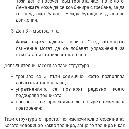
Този ден е насочен към горната част на тялото.
Лежанката може да се комбинира с гребане, за да
се поддържа баланс между бутащи и дърпащи
движения.
Ден 3 – мъртва тяга
Фокус върху задната верига. След основното
движение могат да се добавят упражнения за
гръб, хват и стабилност на торса.
Допълнителни насоки за тази структура:
тренира се 3 пъти седмично, което позволява
добро възстановяване;
упражненията се повтарят редовно, което
подобрява техниката;
прогресът се проследява лесно чрез тежести и
повторения;.
Тази структура е проста, но изключително ефективна.
Когато човек знае какво тренира, защо го тренира и как