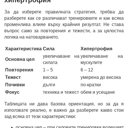
За да изберете правилната стратегия, трябва да
разберете как се различават тренировките и как всяка
променлива влияе върху крайния резултат. Не става
въпрос само за повторения и тежести, а за цялостна
логика на натоварването.
Характеристика
Сила
Хипертрофия
увеличаване на
увеличаване на
Основна цел
силата
мускулите
Повторения
1 – 5
6 – 12
Тежест
висока
умерена до висока
Почивки
дълги
по-кратки
Фокус
техника и тежест
обем и усещане
Таблицата ни дава базова ориентация, но за да я
използвате реално, е важно да разберете какво стои
зад всяка от тези характеристики:
основна цел – при силовите тренировки водещият