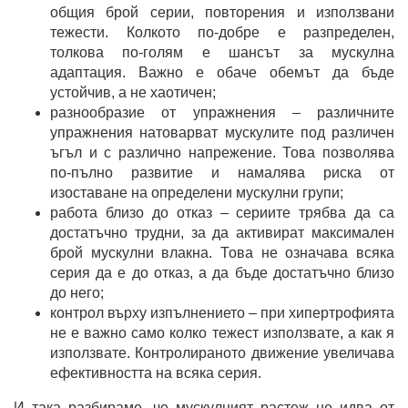
общия брой серии, повторения и използвани
тежести. Колкото по-добре е разпределен,
толкова по-голям е шансът за мускулна
адаптация. Важно е обаче обемът да бъде
устойчив, а не хаотичен;
разнообразие от упражнения – различните
упражнения натоварват мускулите под различен
ъгъл и с различно напрежение. Това позволява
по-пълно развитие и намалява риска от
изоставане на определени мускулни групи;
работа близо до отказ – сериите трябва да са
достатъчно трудни, за да активират максимален
брой мускулни влакна. Това не означава всяка
серия да е до отказ, а да бъде достатъчно близо
до него;
контрол върху изпълнението – при хипертрофията
не е важно само колко тежест използвате, а как я
използвате. Контролираното движение увеличава
ефективността на всяка серия.
И така разбираме, че мускулният растеж не идва от