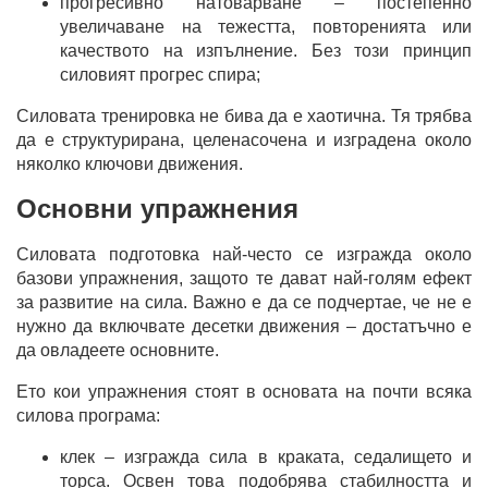
прогресивно натоварване – постепенно
увеличаване на тежестта, повторенията или
качеството на изпълнение. Без този принцип
силовият прогрес спира;
Силовата тренировка не бива да е хаотична. Тя трябва
да е структурирана, целенасочена и изградена около
няколко ключови движения.
Основни упражнения
Силовата подготовка най-често се изгражда около
базови упражнения, защото те дават най-голям ефект
за развитие на сила. Важно е да се подчертае, че не е
нужно да включвате десетки движения – достатъчно е
да овладеете основните.
Ето кои упражнения стоят в основата на почти всяка
силова програма:
клек – изгражда сила в краката, седалището и
торса. Освен това подобрява стабилността и