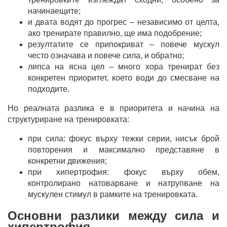
начинаещите;
и двата водят до прогрес – независимо от целта,
ако тренирате правилно, ще има подобрение;
резултатите се припокриват – повече мускул
често означава и повече сила, и обратно;
липса на ясна цел – много хора тренират без
конкретен приоритет, което води до смесване на
подходите.
Но реалната разлика е в приоритета и начина на
структуриране на тренировката:
при сила: фокус върху тежки серии, нисък брой
повторения и максимално представяне в
конкретни движения;
при хипертрофия: фокус върху обем,
контролирано натоварване и натрупване на
мускулен стимул в рамките на тренировката.
Основни разлики между сила и
хипертрофия