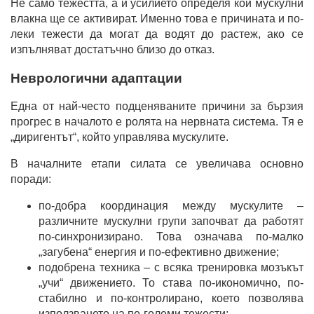
Не само тежестта, а и усилието определя кои мускулни
влакна ще се активират. Именно това е причината и по-
леки тежести да могат да водят до растеж, ако се
изпълняват достатъчно близо до отказ.
Неврологични адаптации
Една от най-често подценяваните причини за бързия
прогрес в началото е ролята на нервната система. Тя е
„диригентът“, който управлява мускулите.
В началните етапи силата се увеличава основно
поради:
по-добра координация между мускулите –
различните мускулни групи започват да работят
по-синхронизирано. Това означава по-малко
„загубена“ енергия и по-ефективно движение;
подобрена техника – с всяка тренировка мозъкът
„учи“ движението. То става по-икономично, по-
стабилно и по-контролирано, което позволява
използването на по-големи тежести;