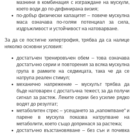
мазнини в комбинация с изграждане на мускули,
което води до по-дефинирана визия;
по-добър физически капацитет – повече мускулна
маса означава по-голям потенциал за сила,
издръжливост и устойчивост на натоварване.
За да се постигне хипертрофия, трябва да са налице
няколко основни условия:
достатъчен тренировъчен обем – това означава
достатъчно серии и повторения за всяка мускулна
група в рамките на седмицата, така че да се
натрупа реален стимул;
механично напрежение – мускулът трябва да
бъде натоварен с достатъчна тежест, за да получи
сигнал за растеж. Леките серии без усилие рядко
водят до резултат;
метаболитен стрес – усещането за „напомпване“ и
парене в мускула показва натрупване на
метаболити, което също допринася за растежа;
достатъчно възстановяване – без сън и почивка