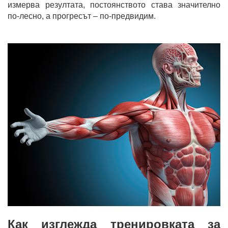
измерва резултата, постоянството става значително
по-лесно, а прогресът – по-предвидим.
Как изглежда тренировката за