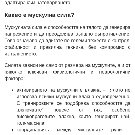
адаптира към натоварването.
Какво е мускулна сила?
Мускулната сила е способността на тялото да генерира
напрежение и да преодолява външно съпротивление.
Това означава да вдигате по-големи тежести с контрол,
стабилност и правилна техника, без компромис с
изпълнението.
Силата зависи не само от размера на мускулите, а и от
няколко ключови физиологични и неврологични
фактора:
активирането на мускулните влакна – тялото не
използва всички мускулни влакна едновременно.
С тренировките се подобрява способността да
„включвате“ повече от тях, особено
високопраговите влакна, които генерират най-
голяма сила;
координацията между мускулните групи –