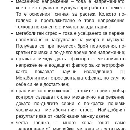
механично напрежение – това е напрежението,
което се създава в мускула при работа с тежест.
То е основният сигнал за растеж. Колкото по-
голямо и продължително е това напрежение,
толкова по-силен е стимулът за адаптация;
метаболитен стрес – това е усещането за парене,
напомпване и натрупване на умора в мускула.
Получава се при по-висок брой повторения, по-
кратки почивки и по-дълго време под напрежение;
връзката между двата фактора – механичното
напрежение е водещият фактор за хипертрофия,
както показват научни изследвания [1].
Метаболитният стрес допълва ефекта, но сам по
себе си не е достатъчен;
практическо приложение – тежките серии с добър
контрол създават силно механично напрежение,
докато по-дългите серии с по-кратки почивки
увеличават метаболитния стрес. Най-добрият
резултат идва от комбинация между двете;
честа грешка – много хора гонят само
„напомпването“, мислейки, че това е достатъчно