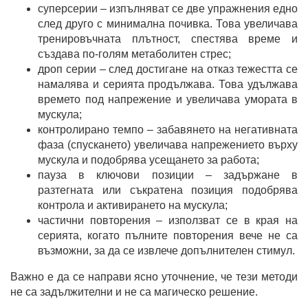
суперсерии – изпълняват се две упражнения едно
след друго с минимална почивка. Това увеличава
тренировъчната плътност, спестява време и
създава по-голям метаболитен стрес;
дроп серии – след достигане на отказ тежестта се
намалява и серията продължава. Това удължава
времето под напрежение и увеличава умората в
мускула;
контролирано темпо – забавянето на негативната
фаза (спускането) увеличава напрежението върху
мускула и подобрява усещането за работа;
пауза в ключови позиции – задържане в
разтегната или съкратена позиция подобрява
контрола и активирането на мускула;
частични повторения – използват се в края на
серията, когато пълните повторения вече не са
възможни, за да се извлече допълнителен стимул.
Важно е да се направи ясно уточнение, че тези методи
не са задължителни и не са магическо решение.