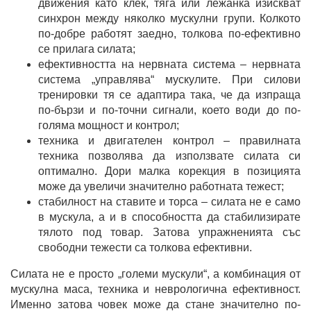
движения като клек, тяга или лежанка изискват
синхрон между няколко мускулни групи. Колкото
по-добре работят заедно, толкова по-ефективно
се прилага силата;
ефективността на нервната система – нервната
система „управлява“ мускулите. При силови
тренировки тя се адаптира така, че да изпраща
по-бързи и по-точни сигнали, което води до по-
голяма мощност и контрол;
техника и двигателен контрол – правилната
техника позволява да използвате силата си
оптимално. Дори малка корекция в позицията
може да увеличи значително работната тежест;
стабилност на ставите и торса – силата не е само
в мускула, а и в способността да стабилизирате
тялото под товар. Затова упражненията със
свободни тежести са толкова ефективни.
Силата не е просто „големи мускули“, а комбинация от
мускулна маса, техника и неврологична ефективност.
Именно затова човек може да стане значително по-