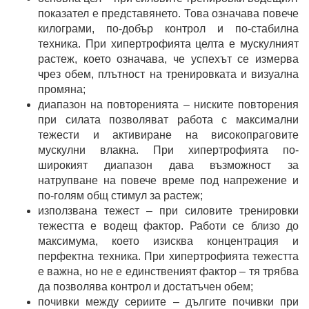
показател е представянето. Това означава повече
килограми, по-добър контрол и по-стабилна
техника. При хипертрофията целта е мускулният
растеж, което означава, че успехът се измерва
чрез обем, плътност на тренировката и визуална
промяна;
диапазон на повторенията – ниските повторения
при силата позволяват работа с максимални
тежести и активиране на високопраговите
мускулни влакна. При хипертрофията по-
широкият диапазон дава възможност за
натрупване на повече време под напрежение и
по-голям общ стимул за растеж;
използвана тежест – при силовите тренировки
тежестта е водещ фактор. Работи се близо до
максимума, което изисква концентрация и
перфектна техника. При хипертрофията тежестта
е важна, но не е единственият фактор – тя трябва
да позволява контрол и достатъчен обем;
почивки между сериите – дългите почивки при