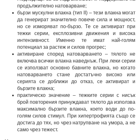
продължително натоварване;
бързи мускулни влакна (тип II) – тези влакна могат
да генерират значително повече сила и мощност,
но се изморяват по-бързо. Те се активират при
тежки серии, експлозивни движения и висока
интензивност. Именно те имат най-голям
потенциал за растеж и силов прогрес;
активиране според натоварването – тялото не
включва всички влакна наведнъж. При леки серии
се използват основно бавните влакна, но когато
натоварването стане достатъчно високо или
серията се доближи до отказ, се активират и
бързите влакна;
практическо значение – тежките серии с нисък
брой повторения принуждават тялото да използва
максимално бързите влакна, което води до по-
голям силов стимул. При хипертрофията също се
достига до тях, но чрез натрупване на умора, а не
само чрез тежест.