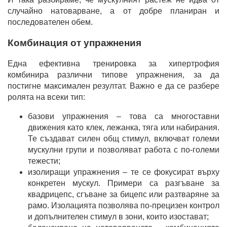
случайно натоварване, а от добре планиран и
последователен обем.
Комбинация от упражнения
Една ефективна тренировка за хипертрофия
комбинира различни типове упражнения, за да
постигне максимален резултат. Важно е да се разбере
ролята на всеки тип:
базови упражнения – това са многоставни
движения като клек, лежанка, тяга или набирания.
Те създават силен общ стимул, включват големи
мускулни групи и позволяват работа с по-големи
тежести;
изолиращи упражнения – те се фокусират върху
конкретен мускул. Примери са разгъване за
квадрицепс, сгъване за бицепс или разтваряне за
рамо. Изолацията позволява по-прецизен контрол
и допълнителен стимул в зони, които изостават;