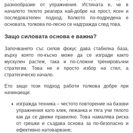
разнообразие от упражнения. Истината е, че в
началото тялото реагира най-добре на прост, ясен и
последователен подход. Колкото по-подредена е
основата, толкова по-лесно се надгражда след това.
Защо силовата основа е важна?
Започването със силов фокус дава стабилна база,
върху която по-късно може да се изгради както
мускулен растеж, така и по-сложни тренировъчни
стратегии. Това не е просто избор на стил, а
стратегическо начало.
Ето защо този подход работи толкова добре при
начинаещи:
изгражда техника – честото повторение на базови
упражнения като клек, лежанка и тяга учи тялото
как да се движи правилно. Това намалява риска
от грешки и създава основа за по-безопасно и
ефективно натоварване;