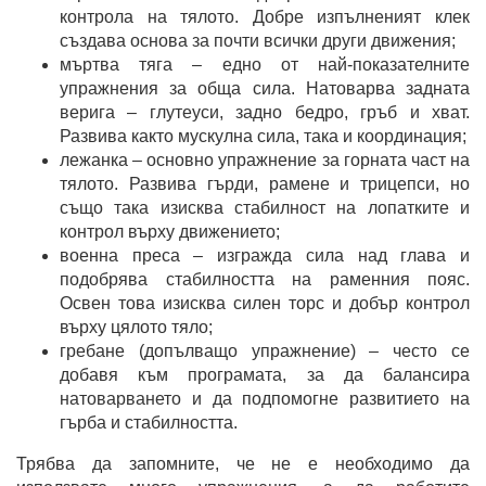
контрола на тялото. Добре изпълненият клек
създава основа за почти всички други движения;
мъртва тяга – едно от най-показателните
упражнения за обща сила. Натоварва задната
верига – глутеуси, задно бедро, гръб и хват.
Развива както мускулна сила, така и координация;
лежанка – основно упражнение за горната част на
тялото. Развива гърди, рамене и трицепси, но
също така изисква стабилност на лопатките и
контрол върху движението;
военна преса – изгражда сила над глава и
подобрява стабилността на раменния пояс.
Освен това изисква силен торс и добър контрол
върху цялото тяло;
гребане (допълващо упражнение) – често се
добавя към програмата, за да балансира
натоварването и да подпомогне развитието на
гърба и стабилността.
Трябва да запомните, че не е необходимо да