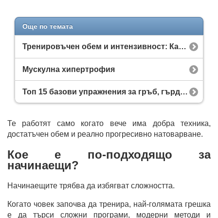
Още по темата
Тренировъчен обем и интензивност: Как да ги балансираме за максимален растеж?
Мускулна хипертрофия
Топ 15 базови упражнения за гръб, гърди и крака
Те работят само когато вече има добра техника,
достатъчен обем и реално прогресивно натоварване.
Кое е по-подходящо за
начинаещи?
Начинаещите трябва да избягват сложността.
Когато човек започва да тренира, най-голямата грешка
е да търси сложни програми, модерни методи и