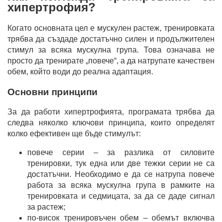
хипертрофия?
Когато основната цел е мускулен растеж, тренировката
трябва да създаде достатъчно силен и продължителен
стимул за всяка мускулна група. Това означава не
просто да тренирате „повече“, а да натрупате качествен
обем, който води до реална адаптация.
Основни принципи
За да работи хипертрофията, програмата трябва да
следва няколко ключови принципа, които определят
колко ефективен ще бъде стимулът:
повече серии – за разлика от силовите
тренировки, тук една или две тежки серии не са
достатъчни. Необходимо е да се натрупа повече
работа за всяка мускулна група в рамките на
тренировката и седмицата, за да се даде сигнал
за растеж;
по-висок тренировъчен обем – обемът включва