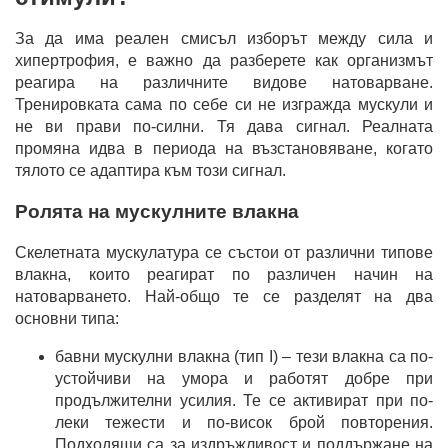
За да има реален смисъл изборът между сила и
хипертрофия, е важно да разберете как организмът
реагира на различните видове натоварване.
Тренировката сама по себе си не изгражда мускули и
не ви прави по-силни. Тя дава сигнал. Реалната
промяна идва в периода на възстановяване, когато
тялото се адаптира към този сигнал.
Ролята на мускулните влакна
Скелетната мускулатура се състои от различни типове
влакна, които реагират по различен начин на
натоварването. Най-общо те се разделят на два
основни типа:
бавни мускулни влакна (тип I) – тези влакна са по-
устойчиви на умора и работят добре при
продължителни усилия. Те се активират при по-
леки тежести и по-висок брой повторения.
Подходящи са за издръжливост и поддържане на