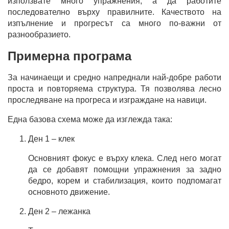
използвате много упражнения, а да работите
последователно върху правилните. Качеството на
изпълнение и прогресът са много по-важни от
разнообразието.
Примерна програма
За начинаещи и средно напреднали най-добре работи
проста и повторяема структура. Тя позволява лесно
проследяване на прогреса и изграждане на навици.
Една базова схема може да изглежда така:
Ден 1 – клек
Основният фокус е върху клека. След него могат
да се добавят помощни упражнения за задно
бедро, корем и стабилизация, които подпомагат
основното движение.
Ден 2 – лежанка