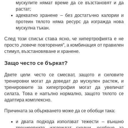
мускулите нямат време да се възстановят и да
растат;
адекватно хранене – без достатъчно калории и
протеин тялото няма ресурс да изгражда нова
мускулна тъкан.
След този списък става ясно, че хипертрофията е не
просто „повече повторения“, а комбинация от правилен
стимул, възстановяване и хранене.
Защо често се бъркат?
Двете цели често се смесват, защото и силовите
тренировки могат да доведат до мускулен растеж, и
тренировките за хипертрофия могат да увеличат
силата. Това е напълно нормално, защото тялото се
адаптира комплексно.
Причината за объркването може да се обобщи така:
и двата подхода използват тежести – външно
тренировките изглеждат сходни, особено за