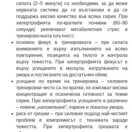
силата (2–5 минути) са необходими, за да може
нервната система да се възстанови и да се
поддържа високо качество във всяка серия. При
хипертрофията по-кратките почивки (60–90
секунди) увеличават метаболитния стрес и
тренировъчната плътност;
основен фокус в тренировката – при силата
вниманието е върху изпълнението на всяко
повторение, позицията на тялото и контрола
върху тежестта. При хипертрофията фокусът е
върху усещането в мускула, натрупването на
умора и постигането на достатъчен обем;
усещане по време на тренировка – силовите
тренировки често са по-кратки, но изискват висока
концентрация и психическа готовност за тежки
серии. При хипертрофията усещането е различно
– повече „напомпване“, парене и локална умора;
риск от грешки – при силовия подход най-честият
проблем е компромисът с техниката заради
тежестта. При хипертрофията грешката е