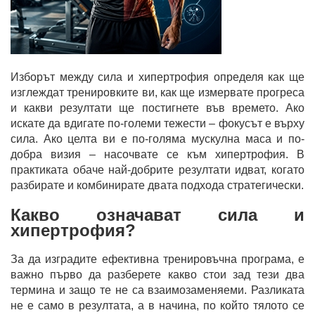
Изборът между сила и хипертрофия определя как ще
изглеждат тренировките ви, как ще измервате прогреса
и какви резултати ще постигнете във времето. Ако
искате да вдигате по-големи тежести – фокусът е върху
сила. Ако целта ви е по-голяма мускулна маса и по-
добра визия – насочвате се към хипертрофия. В
практиката обаче най-добрите резултати идват, когато
разбирате и комбинирате двата подхода стратегически.
Какво означават сила и
хипертрофия?
За да изградите ефективна тренировъчна програма, е
важно първо да разберете какво стои зад тези два
термина и защо те не са взаимозаменяеми. Разликата
не е само в резултата, а в начина, по който тялото се