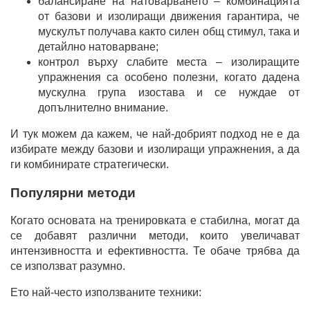
балансиране на натоварването – комбинацията
от базови и изолиращи движения гарантира, че
мускулът получава както силен общ стимул, така и
детайлно натоварване;
контрол върху слабите места – изолиращите
упражнения са особено полезни, когато дадена
мускулна група изостава и се нуждае от
допълнително внимание.
И тук можем да кажем, че най-добрият подход не е да
избирате между базови и изолиращи упражнения, а да
ги комбинирате стратегически.
Популярни методи
Когато основата на тренировката е стабилна, могат да
се добавят различни методи, които увеличават
интензивността и ефективността. Те обаче трябва да
се използват разумно.
Ето най-често използваните техники: