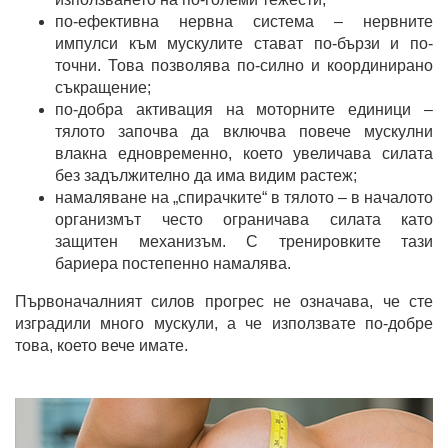
по-ефективна нервна система – нервните
импулси към мускулите стават по-бързи и по-
точни. Това позволява по-силно и координирано
съкращение;
по-добра активация на моторните единици –
тялото започва да включва повече мускулни
влакна едновременно, което увеличава силата
без задължително да има видим растеж;
намаляване на „спирачките“ в тялото – в началото
организмът често ограничава силата като
защитен механизъм. С тренировките тази
бариера постепенно намалява.
Първоначалният силов прогрес не означава, че сте
изградили много мускули, а че използвате по-добре
това, което вече имате.