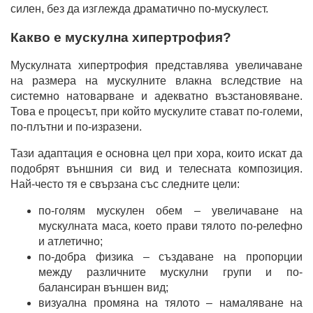
силен, без да изглежда драматично по-мускулест.
Какво е мускулна хипертрофия?
Мускулната хипертрофия представлява увеличаване
на размера на мускулните влакна вследствие на
системно натоварване и адекватно възстановяване.
Това е процесът, при който мускулите стават по-големи,
по-плътни и по-изразени.
Тази адаптация е основна цел при хора, които искат да
подобрят външния си вид и телесната композиция.
Най-често тя е свързана със следните цели:
по-голям мускулен обем – увеличаване на
мускулната маса, което прави тялото по-релефно
и атлетично;
по-добра физика – създаване на пропорции
между различните мускулни групи и по-
балансиран външен вид;
визуална промяна на тялото – намаляване на