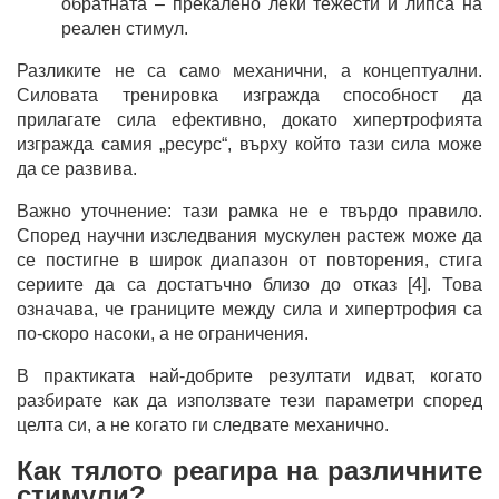
обратната – прекалено леки тежести и липса на
реален стимул.
Разликите не са само механични, а концептуални.
Силовата тренировка изгражда способност да
прилагате сила ефективно, докато хипертрофията
изгражда самия „ресурс“, върху който тази сила може
да се развива.
Важно уточнение: тази рамка не е твърдо правило.
Според научни изследвания мускулен растеж може да
се постигне в широк диапазон от повторения, стига
сериите да са достатъчно близо до отказ [4]. Това
означава, че границите между сила и хипертрофия са
по-скоро насоки, а не ограничения.
В практиката най-добрите резултати идват, когато
разбирате как да използвате тези параметри според
целта си, а не когато ги следвате механично.
Как тялото реагира на различните
стимули?