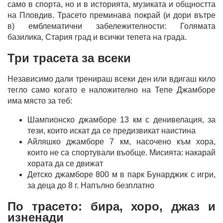
само в спорта, но и в историята, музиката и общността
на Пловдив. Трасето преминава покрай (и дори вътре
в) емблематични забележителности: Голямата
базилика, Стария град и всички тепета на града.
Три трасета за всеки
Независимо дали тренираш всеки ден или вдигаш кило
тегло само когато е наложително на Тепе Джамборе
има място за теб:
Шампионско джамборе 13 км с денивелация, за
тези, които искат да се предизвикат наистина
Айляшко джамборе 7 км, насочено към хора,
които не са спортували въобще. Мисията: накарай
хората да се движат
Детско джамборе 800 м в парк Бунарджик с игри,
за деца до 8 г. Напълно безплатно
По трасето: бира, хоро, джаз и
изненади