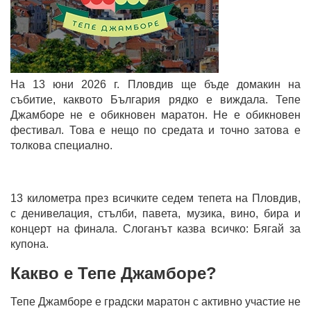
На 13 юни 2026 г. Пловдив ще бъде домакин на
събитие, каквото България рядко е виждала. Тепе
Джамборе не е обикновен маратон. Не е обикновен
фестивал. Това е нещо по средата и точно затова е
толкова специално.
13 километра през всичките седем тепета на Пловдив,
с денивелация, стълби, павета, музика, вино, бира и
концерт на финала. Слоганът казва всичко: Бягай за
купона.
Какво е Тепе Джамборе?
Тепе Джамборе е градски маратон с активно участие не