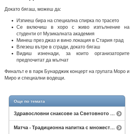
Докато бягаш, можеш да:
Изпиеш бира на специална спирка по трасето
Се включиш в хоро с живо изпълнение на
студенти от Музикалната академия
Минеш през джаз и вино локация в Стария град
Влезеш вътре в сгради, докато бягаш
Видиш изненади, за които организаторите
предпочитат да мълчат
Финалът е в парк Бунарджик концерт на групата Моро и
Миро и специални водещи.
Още по темата
Здравословни снаксове за Световното първенство – какво да похапваш, без да разваляш режима си
Матча - Традиционна напитка с множество ползи за здравето