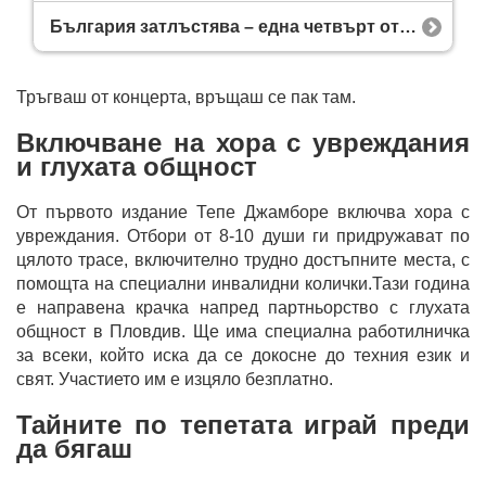
България затлъстява – една четвърт от населението е в опасност
Тръгваш от концерта, връщаш се пак там.
Включване на хора с увреждания
и глухата общност
От първото издание Тепе Джамборе включва хора с
увреждания. Отбори от 8-10 души ги придружават по
цялото трасе, включително трудно достъпните места, с
помощта на специални инвалидни колички.Тази година
е направена крачка напред партньорство с глухата
общност в Пловдив. Ще има специална работилничка
за всеки, който иска да се докосне до техния език и
свят. Участието им е изцяло безплатно.
Тайните по тепетата играй преди
да бягаш