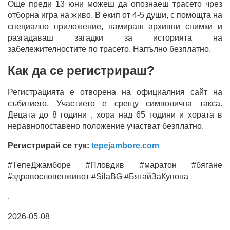
Още преди 13 юни можеш да опознаеш трасето чрез
отборна игра на живо. В екип от 4-5 души, с помощта на
специално приложение, намираш архивни снимки и
разгадаваш загадки за историята на
забележителностите по трасето. Напълно безплатно.
Как да се регистрираш?
Регистрацията е отворена на официалния сайт на
събитието. Участието е срещу символична такса.
Децата до 8 години , хора над 65 години и хората в
неравнопоставено положение участват безплатно.
Регистрирай се тук:
tepejambore.com
#ТепеДжамборе #Пловдив #маратон #бягане
#здравословенживот #SilaBG #БягайЗаКупона
.
2026-05-08