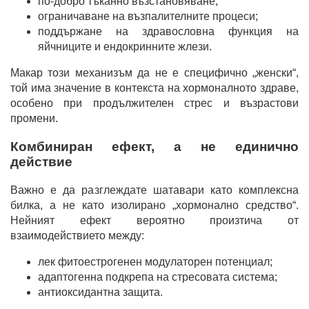
по-добро тъканно възстановяване;
ограничаване на възпалителните процеси;
поддържане на здравословна функция на
яйчниците и ендокринните жлези.
Макар този механизъм да не е специфично „женски“,
той има значение в контекста на хормоналното здраве,
особено при продължителен стрес и възрастови
промени.
Комбиниран ефект, а не единично
действие
Важно е да разглеждате шатавари като комплексна
билка, а не като изолирано „хормонално средство“.
Нейният ефект вероятно произтича от
взаимодействието между:
лек фитоестрогенен модулаторен потенциал;
адаптогенна подкрепа на стресовата система;
антиоксидантна защита.