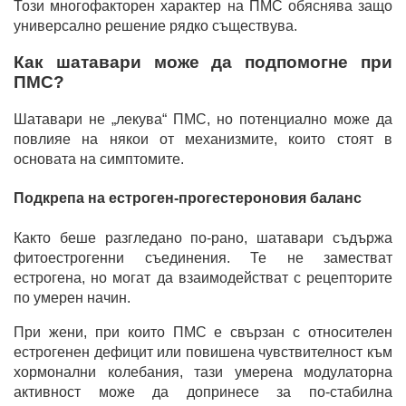
Този многофакторен характер на ПМС обяснява защо
универсално решение рядко съществува.
Как шатавари може да подпомогне при
ПМС?
Шатавари не „лекува“ ПМС, но потенциално може да
повлияе на някои от механизмите, които стоят в
основата на симптомите.
Подкрепа на естроген-прогестероновия баланс
Както беше разгледано по-рано, шатавари съдържа
фитоестрогенни съединения. Те не заместват
естрогена, но могат да взаимодействат с рецепторите
по умерен начин.
При жени, при които ПМС е свързан с относителен
естрогенен дефицит или повишена чувствителност към
хормонални колебания, тази умерена модулаторна
активност може да допринесе за по-стабилна