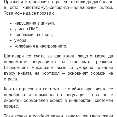
При жените хроничният стрес често води до дисбаланс
в оста хипоталамус–хипофиза–надбъбречни жлези.
Това може да се прояви с:
нарушения в цикъла;
усилен ПМС;
проблеми със съня;
умора;
колебания в настроението.
Шатавари се счита за адаптоген, защото може да
подпомогне регулацията на стресовата реакция.
Възможният механизъм включва умерено влияние
върху нивата на кортизол – основният хормон на
стреса.
Когато стресовата система се стабилизира, често се
подобрява и хормоналната регулация. Това не е
директен хормонален ефект, а индиректен, системен
процес.
Този аспект е особено важен, защото при много жени