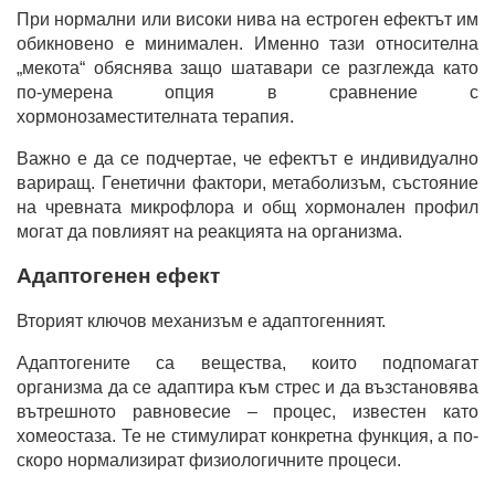
При нормални или високи нива на естроген ефектът им
обикновено е минимален. Именно тази относителна
„мекота“ обяснява защо шатавари се разглежда като
по-умерена опция в сравнение с
хормонозаместителната терапия.
Важно е да се подчертае, че ефектът е индивидуално
вариращ. Генетични фактори, метаболизъм, състояние
на чревната микрофлора и общ хормонален профил
могат да повлияят на реакцията на организма.
Адаптогенен ефект
Вторият ключов механизъм е адаптогенният.
Адаптогените са вещества, които подпомагат
организма да се адаптира към стрес и да възстановява
вътрешното равновесие – процес, известен като
хомеостаза. Те не стимулират конкретна функция, а по-
скоро нормализират физиологичните процеси.