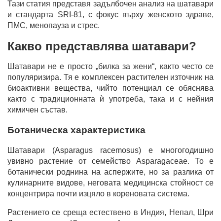
Тази статия представя задълбочен анализ на шатавари
и стандарта SRI-81, с фокус върху женското здраве,
ПМС, менопауза и стрес.
Какво представлява шатавари?
Шатавари не е просто „билка за жени“, както често се
популяризира. Тя е комплексен растителен източник на
биоактивни вещества, чийто потенциал се обяснява
както с традиционната ѝ употреба, така и с нейния
химичен състав.
Ботаническа характеристика
Шатавари (Asparagus racemosus) е многогодишно
увивно растение от семейство Asparagaceae. То е
ботанически роднина на аспержите, но за разлика от
кулинарните видове, неговата медицинска стойност се
концентрира почти изцяло в кореновата система.
Растението се среща естествено в Индия, Непал, Шри