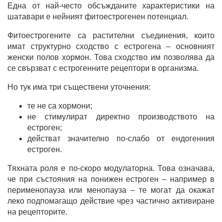
Една от най-често обсъжданите характеристики на
шатавари е нейният фитоестрогенен потенциал.
Фитоестрогените са растителни съединения, които
имат структурно сходство с естрогена – основният
женски полов хормон. Това сходство им позволява да
се свързват с естрогенните рецептори в организма.
Но тук има три съществени уточнения:
те не са хормони;
не стимулират директно производството на
естроген;
действат значително по-слабо от ендогенния
естроген.
Тяхната роля е по-скоро модулаторна. Това означава,
че при състояния на понижен естроген – например в
перименопауза или менопауза – те могат да окажат
леко подпомагащо действие чрез частично активиране
на рецепторите.