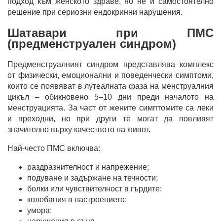
подход към женското здраве, но не и самостоятелно
решение при сериозни ендокринни нарушения.
Шатавари при ПМС
(предменструален синдром)
Предменструалният синдром представлява комплекс
от физически, емоционални и поведенчески симптоми,
които се появяват в лутеалната фаза на менструалния
цикъл – обикновено 5–10 дни преди началото на
менструацията. За част от жените симптомите са леки
и преходни, но при други те могат да повлияят
значително върху качеството на живот.
Най-често ПМС включва:
раздразнителност и напрежение;
подуване и задържане на течности;
болки или чувствителност в гърдите;
колебания в настроението;
умора;