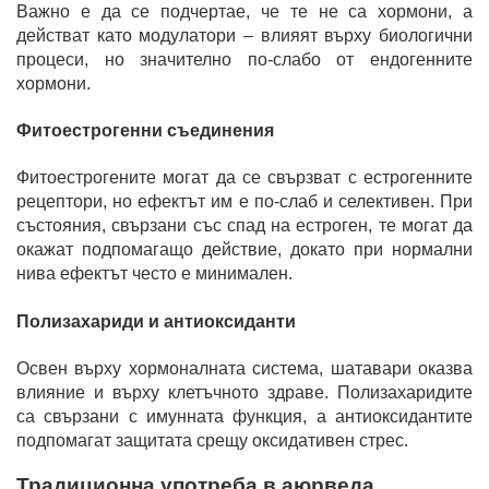
Важно е да се подчертае, че те не са хормони, а
действат като модулатори – влияят върху биологични
процеси, но значително по-слабо от ендогенните
хормони.
Фитоестрогенни съединения
Фитоестрогените могат да се свързват с естрогенните
рецептори, но ефектът им е по-слаб и селективен. При
състояния, свързани със спад на естроген, те могат да
окажат подпомагащо действие, докато при нормални
нива ефектът често е минимален.
Полизахариди и антиоксиданти
Освен върху хормоналната система, шатавари оказва
влияние и върху клетъчното здраве. Полизахаридите
са свързани с имунната функция, а антиоксидантите
подпомагат защитата срещу оксидативен стрес.
Традиционна употреба в аюрведа