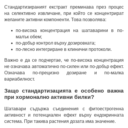
Стандартизираният екстракт преминава през процес
на селективно извличане, при който се концентрират
желаните активни компоненти. Това позволява:
по-висока концентрация на шатаварини в по-
малък обем;
по-добър контрол върху дозировката;
по-лесно интегриране в клинични протоколи.
Важно е да се подчертае, че по-висока концентрация
не означава автоматично по-силен или по-добър ефект.
Означава по-прецизно дозиране и по-малка
вариабилност.
Защо стандартизацията е особено важна
при хормонално активни билки?
Шатавари съдържа съединения с фитоестрогенна
активност и потенциален ефект върху ендокринната
система. При такива растения дозата има значение.