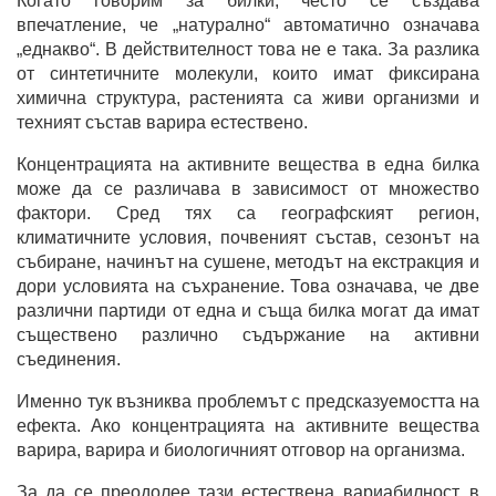
Когато говорим за билки, често се създава
впечатление, че „натурално“ автоматично означава
„еднакво“. В действителност това не е така. За разлика
от синтетичните молекули, които имат фиксирана
химична структура, растенията са живи организми и
техният състав варира естествено.
Концентрацията на активните вещества в една билка
може да се различава в зависимост от множество
фактори. Сред тях са географският регион,
климатичните условия, почвеният състав, сезонът на
събиране, начинът на сушене, методът на екстракция и
дори условията на съхранение. Това означава, че две
различни партиди от една и съща билка могат да имат
съществено различно съдържание на активни
съединения.
Именно тук възниква проблемът с предсказуемостта на
ефекта. Ако концентрацията на активните вещества
варира, варира и биологичният отговор на организма.
За да се преодолее тази естествена вариабилност, в