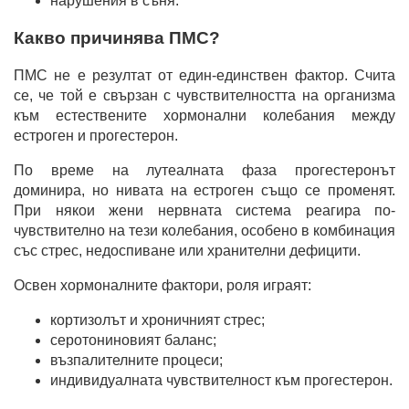
нарушения в съня.
Какво причинява ПМС?
ПМС не е резултат от един-единствен фактор. Счита
се, че той е свързан с чувствителността на организма
към естествените хормонални колебания между
естроген и прогестерон.
По време на лутеалната фаза прогестеронът
доминира, но нивата на естроген също се променят.
При някои жени нервната система реагира по-
чувствително на тези колебания, особено в комбинация
със стрес, недоспиване или хранителни дефицити.
Освен хормоналните фактори, роля играят:
кортизолът и хроничният стрес;
серотониновият баланс;
възпалителните процеси;
индивидуалната чувствителност към прогестерон.