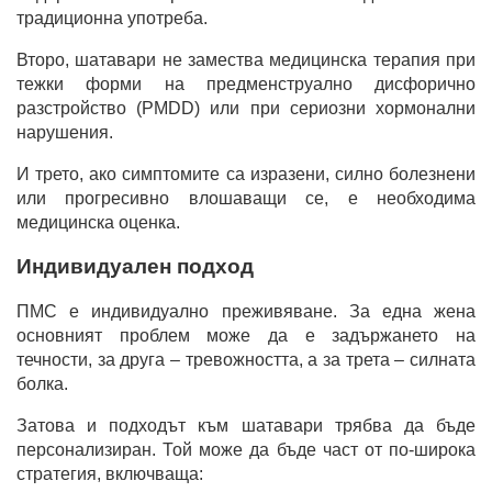
традиционна употреба.
Второ, шатавари не замества медицинска терапия при
тежки форми на предменструално дисфорично
разстройство (PMDD) или при сериозни хормонални
нарушения.
И трето, ако симптомите са изразени, силно болезнени
или прогресивно влошаващи се, е необходима
медицинска оценка.
Индивидуален подход
ПМС е индивидуално преживяване. За една жена
основният проблем може да е задържането на
течности, за друга – тревожността, а за трета – силната
болка.
Затова и подходът към шатавари трябва да бъде
персонализиран. Той може да бъде част от по-широка
стратегия, включваща: