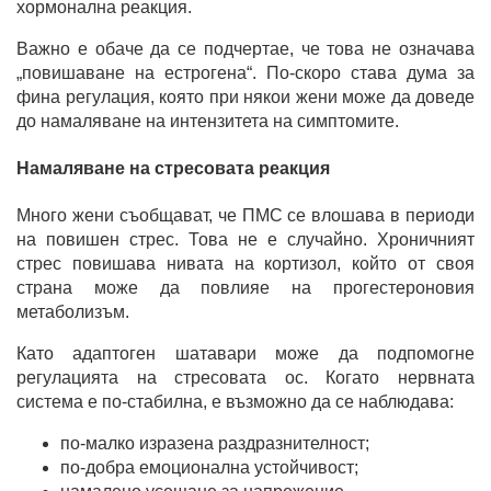
хормонална реакция.
Важно е обаче да се подчертае, че това не означава
„повишаване на естрогена“. По-скоро става дума за
фина регулация, която при някои жени може да доведе
до намаляване на интензитета на симптомите.
Намаляване на стресовата реакция
Много жени съобщават, че ПМС се влошава в периоди
на повишен стрес. Това не е случайно. Хроничният
стрес повишава нивата на кортизол, който от своя
страна може да повлияе на прогестероновия
метаболизъм.
Като адаптоген шатавари може да подпомогне
регулацията на стресовата ос. Когато нервната
система е по-стабилна, е възможно да се наблюдава:
по-малко изразена раздразнителност;
по-добра емоционална устойчивост;