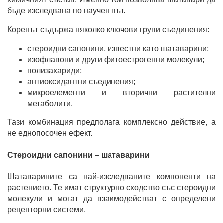
бъде изследвана по научен път.
Коренът съдържа няколко ключови групи съединения:
стероидни сапонини, известни като шатаварини;
изофлавони и други фитоестрогенни молекули;
полизахариди;
антиоксидантни съединения;
микроелементи и вторични растителни
метаболити.
Тази комбинация предполага комплексно действие, а
не еднопосочен ефект.
Стероидни сапонини – шатаварини
Шатаварините са най-изследваните компоненти на
растението. Те имат структурно сходство със стероидни
молекули и могат да взаимодействат с определени
рецепторни системи.