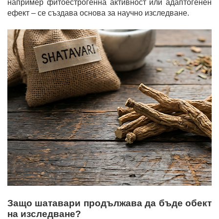
например фитоестрогенна активност или адаптогенен
ефект – се създава основа за научно изследване.
Защо шатавари продължава да бъде обект
на изследване?