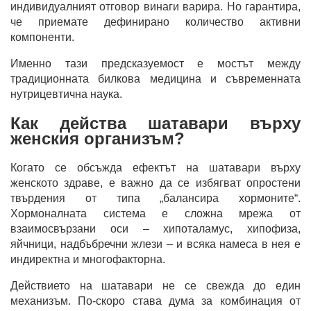
индивидуалният отговор винаги варира. Но гарантира,
че приемате дефинирано количество активни
компоненти.
Именно тази предсказуемост е мостът между
традиционната билкова медицина и съвременната
нутрицевтична наука.
Как действа шатавари върху
женския организъм?
Когато се обсъжда ефектът на шатавари върху
женското здраве, е важно да се избягват опростени
твърдения от типа „балансира хормоните“.
Хормоналната система е сложна мрежа от
взаимосвързани оси – хипоталамус, хипофиза,
яйчници, надбъбречни жлези – и всяка намеса в нея е
индиректна и многофакторна.
Действието на шатавари не се свежда до един
механизъм. По-скоро става дума за комбинация от