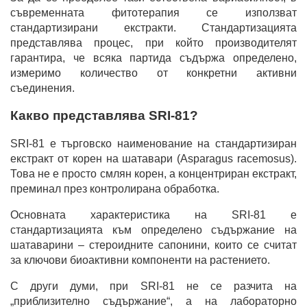
съвременната фитотерапия се използват
стандартизирани екстракти. Стандартизацията
представлява процес, при който производителят
гарантира, че всяка партида съдържа определено,
измеримо количество от конкретни активни
съединения.
Какво представлява SRI-81?
SRI-81 е търговско наименование на стандартизиран
екстракт от корен на шатавари (Asparagus racemosus).
Това не е просто смлян корен, а концентриран екстракт,
преминал през контролирана обработка.
Основната характеристика на SRI-81 е
стандартизацията към определено съдържание на
шатаварини – стероидните сапонини, които се считат
за ключови биоактивни компоненти на растението.
С други думи, при SRI-81 не се разчита на
„приблизително съдържание“, а на лабораторно