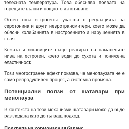
телесната температура. Това обяснява появата на
горещите вълни и нощното изпотяване.
Освен това естрогенът участва в регулацията на
серотонина и други невротрансмитери, което може да
обясни колебанията в настроението и нарушенията в
съня.
Кожата и лигавиците също реагират на намалените
нива на естроген, което води до сухота и понижена
еластичност.
Този многостранен ефект показва, че менопаузата не е
само репродуктивен процес, а системна промяна.
Потенциални ползи от шатавари при
менопауза
В контекста на тези механизми шатавари може да бъде
разгледана като допълващ подход.
Подкрепа на хормоналния баланс