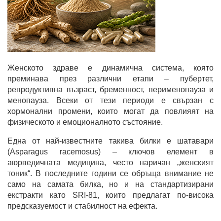
Женското здраве е динамична система, която
преминава през различни етапи – пубертет,
репродуктивна възраст, бременност, перименопауза и
менопауза. Всеки от тези периоди е свързан с
хормонални промени, които могат да повлияят на
физическото и емоционалното състояние.
Една от най-известните такива билки е шатавари
(Asparagus racemosus) – ключов елемент в
аюрведичната медицина, често наричан „женският
тоник“. В последните години се обръща внимание не
само на самата билка, но и на стандартизирани
екстракти като SRI-81, които предлагат по-висока
предсказуемост и стабилност на ефекта.