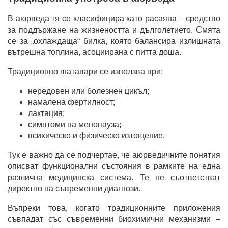
В аюрведа тя се класифицира като расаяна – средство
за поддържане на жизнеността и дълголетието. Смята
се за „охлаждаща“ билка, която балансира излишната
вътрешна топлина, асоциирана с питта доша.
Традиционно шатавари се използва при:
нередовен или болезнен цикъл;
намалена фертилност;
лактация;
симптоми на менопауза;
психическо и физическо изтощение.
Тук е важно да се подчертае, че аюрведичните понятия
описват функционални състояния в рамките на една
различна медицинска система. Те не съответстват
директно на съвременни диагнози.
Въпреки това, когато традиционните приложения
съвпадат със съвременни биохимични механизми –