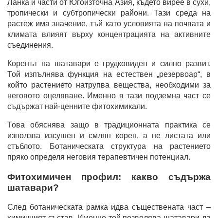
Ланка и части от Югоизточна Азия, където вирее в сухи,
тропически и субтропически райони. Тази среда на
растеж има значение, тъй като условията на почвата и
климата влияят върху концентрацията на активните
съединения.
Коренът на шатавари е грудковиден и силно развит.
Той изпълнява функция на естествен „резервоар“, в
който растението натрупва вещества, необходими за
неговото оцеляване. Именно в тази подземна част се
съдържат най-ценните фитохимикали.
Това обяснява защо в традиционната практика се
използва изсушен и смлян корен, а не листата или
стъблото. Ботаническата структура на растението
пряко определя неговия терапевтичен потенциал.
Фитохимичен профил: какво съдържа
шатавари?
След ботаническата рамка идва съществената част –
химичният състав. Именно той позволява шатавари да