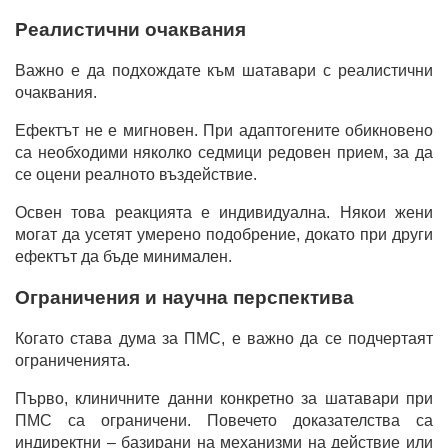
Реалистични очаквания
Важно е да подхождате към шатавари с реалистични
очаквания.
Ефектът не е мигновен. При адаптогените обикновено
са необходими няколко седмици редовен прием, за да
се оцени реалното въздействие.
Освен това реакцията е индивидуална. Някои жени
могат да усетят умерено подобрение, докато при други
ефектът да бъде минимален.
Ограничения и научна перспектива
Когато става дума за ПМС, е важно да се подчертаят
ограниченията.
Първо, клиничните данни конкретно за шатавари при
ПМС са ограничени. Повечето доказателства са
индиректни – базирани на механизми на действие или