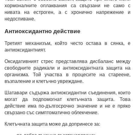
хормоналните оплаквания са свързани не само с
нивата на естроген, а с хронично напрежение и
недоспиване.
Антиоксидантно действие
Третият механизъм, който често остава в сянка, е
антиоксидантният.
Оксидативният стрес представлява дисбаланс между
свободните радикали и антиоксидантната защита на
организма. Той участва в процесите на стареене,
възпаление и клетъчно увреждане.
Шатавари съдържа антиоксидантни съединения, които
могат да подпомогнат клетъчната защита. Това
действие има по-дългосрочно значение и не е пряко
свързано със симптоматично облекчение.
Клетъчната защита може да допринесе за: