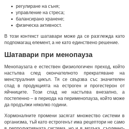
регулиране на съня;
управление на стреса;
балансирано хранене;
физическа активност.
В този контекст шатавари може да се разглежда като
подпомагащ елемент, а не като единствено решение.
Шатавари при менопауза
Менопаузата е естествен физиологичен преход, който
настъпва след окончателното прекратяване на
менструалния цикъл. Тя се свързва със значителен
спад в продукцията на естроген и прогестерон от
яйчниците. Този спад не настъпва внезапно, а
постепенно – в периода на перименопауза, който може
да продължи няколко години.
Хормоналните промени засягат множество системи в
организма, тъй като естрогенът има рецептори не само
в репродуктивната система, но и в мозъка, сърдечно-