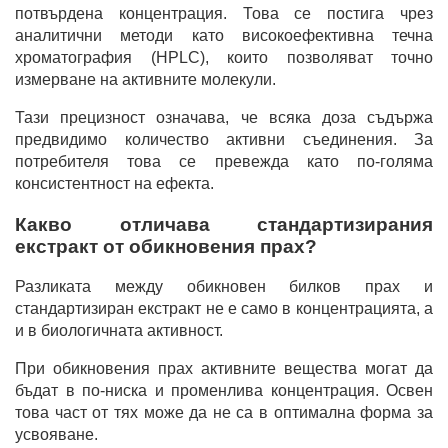
потвърдена концентрация. Това се постига чрез
аналитични методи като високоефективна течна
хроматография (HPLC), които позволяват точно
измерване на активните молекули.
Тази прецизност означава, че всяка доза съдържа
предвидимо количество активни съединения. За
потребителя това се превежда като по-голяма
консистентност на ефекта.
Какво отличава стандартизирания
екстракт от обикновения прах?
Разликата между обикновен билков прах и
стандартизиран екстракт не е само в концентрацията, а
и в биологичната активност.
При обикновения прах активните вещества могат да
бъдат в по-ниска и променлива концентрация. Освен
това част от тях може да не са в оптимална форма за
усвояване.