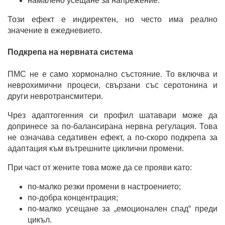
намалено усещане за напрежение.
Този ефект е индиректен, но често има реално
значение в ежедневието.
Подкрепа на нервната система
ПМС не е само хормонално състояние. То включва и
неврохимични процеси, свързани със серотонина и
други невротрансмитери.
Чрез адаптогенния си профил шатавари може да
допринесе за по-балансирана нервна регулация. Това
не означава седативен ефект, а по-скоро подкрепа за
адаптация към вътрешните циклични промени.
При част от жените това може да се прояви като:
по-малко резки промени в настроението;
по-добра концентрация;
по-малко усещане за „емоционален спад“ преди
цикъл.