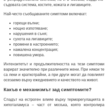
съдовата система, костите, кожата и лигавиците.
Най-често съобщаваните симптоми включват:
горещи вълни;
нощно изпотяване;
нарушения в съня;
сухота на лигавиците;
промени в настроението;
намалена концентрация;
повишена умора.
Интензитетът и продължителността на тези симптоми
варират значително при различните жени. При някои те
са леки и краткотрайни, а при други могат да повлияят
осезаемо върху ежедневието и качеството на живот.
Какъв е механизмът зад симптомите?
Спадът на естроген влияе върху терморегулацията в
хипоталамуса – част от мозъка, която контролира