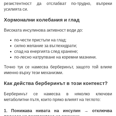
резистентност да отслабват по-трудно, въпреки
усилията си.
Хормонални колебания и глад
Високата инсулинова активност води до:
по-чести пристъпи на глад;
силно желание за въглехидрати;
спад на енергията след хранене;
по-лесно натрупване на коремни мазнини.
Точно тук се намесва берберинът, защото той влияе
именно върху тези механизми.
Как действа берберинът в този контекст?
Берберинът се намесва в няколко ключови
метаболитни пътя, които пряко влияят на теглото:
1. Понижава нивата на инсулин → отключва