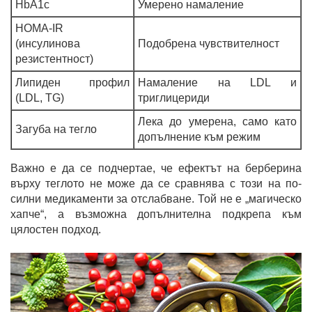
HbA1c
Умерено намаление
HOMA-IR
(инсулинова
Подобрена чувствителност
резистентност)
Липиден профил
Намаление на LDL и
(LDL, TG)
триглицериди
Лека до умерена, само като
Загуба на тегло
допълнение към режим
Важно е да се подчертае, че ефектът на берберина
върху теглото не може да се сравнява с този на по-
силни медикаменти за отслабване. Той не е „магическо
хапче“, а възможна допълнителна подкрепа към
цялостен подход.