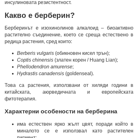
инсулиновата резистентност.
Какво е берберин?
Берберинът е изохинолинов алкалоид – биоактивно
растително съединение, което се среща естествено в
редица растения, сред които:
Berberis vulgaris
(обикновен кисел трън);
Coptis chinensis
(златен корен / Huang Lian);
Phellodendron amurense
;
Hydrastis canadensis
(goldenseal).
Това са растения, използвани от хиляди години в
китайската, аюрведичната и европейската
фитотерапия.
Характерни особености на берберина
има естествен ярко жълт цвят, поради който в
миналото се е използвал като растителен
пигмент;