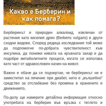
Берберинът е природен алкалоид, извличан от
растения като киселия дрян (Berberis vulgaris) и други
сходни видове. Според редица изследвания той може
да подпомогне по-добрата чувствителност към
инсулина, да понижи нивата на кръвната захар и да
подобри метаболитните процеси, когато се използва
като част от здравословен начин на живот.
Важно е обаче да се подчертае, че берберинът не е
заместител на лечение при диабет, нито е „вълшебно“
средство за отслабване без промяна в храненето и
движението.
По-долу ще намерите детайлна информация относно
употребата на берберин във връзка с теглото и