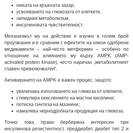
нивата на кръвната захар,
усвояването на глюкозата от клетките,
липидния метаболизъм,
инсулиновата чувствителност.
Механизмът му на действие е изучен в голям брой
проучвания и е сравним с ефектите на някои одобрени
медикаменти – най-често метформин – особено по
отношение на влиянието му върху AMPK (AMP-
activated protein kinase), често наричан „метаболитният
главен превключвател“.
Активирането на AMPK е важен процес, защото:
увеличава използването на глюкоза от клетките;
стимулира окислението на мастни киселини;
потиска синтеза на мазнини;
намалява чернодробната продукция на глюкоза.
Точно това прави берберина интересен при
инсулинова резистентност, преддиабет, диабет тип 2 и