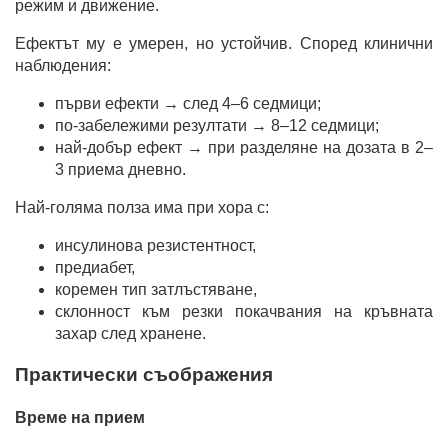
режим и движение.
Ефектът му е умерен, но устойчив. Според клинични
наблюдения:
първи ефекти → след 4–6 седмици;
по-забележими резултати → 8–12 седмици;
най-добър ефект → при разделяне на дозата в 2–
3 приема дневно.
Най-голяма полза има при хора с:
инсулинова резистентност,
предиабет,
коремен тип затлъстяване,
склонност към резки покачвания на кръвната
захар след хранене.
Практически съображения
Време на прием