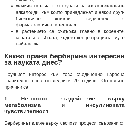
химически е част от групата на изохинолиновите
алкалоиди, към които принадлежат и някои други
биологично активни съединения с
фармакологичен потенциал;
в растението се съдържа главно в корените,
кората и стъблата, където концентрацията му е
най-висока.
Какво прави берберина интересен
за науката днес?
Научният интерес към това съединение нарасна
значително през последните 20 години. Основните
причини са:
1. Неговото въздействие върху
метаболизма и инсулиновата
чувствителност
Берберинът влияе върху ключови процеси, свързани с: