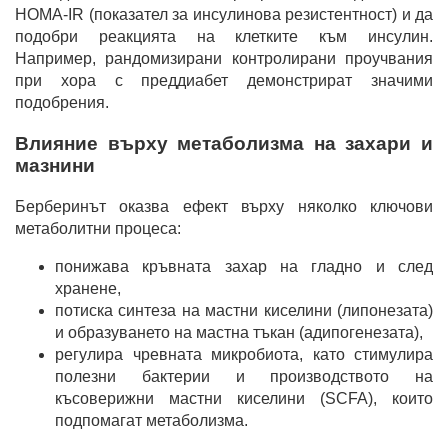
HOMA-IR (показател за инсулинова резистентност) и да
подобри реакцията на клетките към инсулин.
Например, рандомизирани контролирани проучвания
при хора с преддиабет демонстрират значими
подобрения.
Влияние върху метаболизма на захари и
мазнини
Берберинът оказва ефект върху няколко ключови
метаболитни процеса:
понижава кръвната захар на гладно и след
хранене,
потиска синтеза на мастни киселини (липонезата)
и образуването на мастна тъкан (адипогенезата),
регулира чревната микробиота, като стимулира
полезни бактерии и производството на
късоверижни мастни киселини (SCFA), които
подпомагат метаболизма.