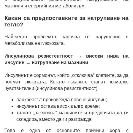
мазнини и енергийния метаболизъм.
Какви са предпоставките за натрупване на
тегло?
Най-често проблемът започва от нарушения в
метаболизма на глюкозата.
Инсулинова резистентност → високи нива на
инсулин → натрупване на мазнини
Инсулинът е хормонът, който „отключва“ клетките, за да
поемат глюкозата. Когато тъканите станат по-малко
чувствителни (инсулинова резистентност):
панкреасът произвежда повече инсулин;
инсулинът остава висок дълго време;
тялото „заключва“ мазнините и предпочита да ги
складира, вместо да ги разгражда.
Това е една от основните причини хора с