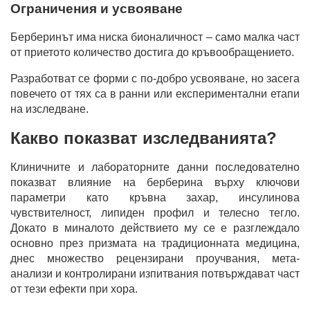
Ограничения и усвояване
Берберинът има ниска бионаличност – само малка част
от приетото количество достига до кръвообращението.
Разработват се форми с по-добро усвояване, но засега
повечето от тях са в ранни или експериментални етапи
на изследване.
Какво показват изследванията?
Клиничните и лабораторните данни последователно
показват влияние на берберина върху ключови
параметри като кръвна захар, инсулинова
чувствителност, липиден профил и телесно тегло.
Докато в миналото действието му се е разглеждало
основно през призмата на традиционната медицина,
днес множество рецензирани проучвания, мета-
анализи и контролирани изпитвания потвърждават част
от тези ефекти при хора.