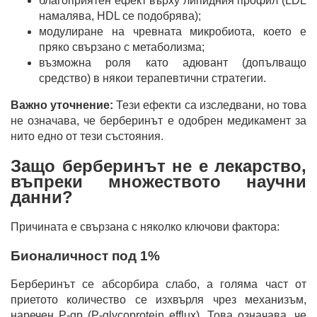
благоприятен ефект върху липидния профил (LDL
намалява, HDL се подобрява);
модулиране на чревната микробиота, което е
пряко свързано с метаболизма;
възможна роля като адювант (допълващо
средство) в някои терапевтични стратегии.
Важно уточнение:
Тези ефекти са изследвани, но това
не означава, че берберинът е одобрен медикамент за
нито едно от тези състояния.
Защо берберинът не е лекарство,
въпреки множеството научни
данни?
Причината е свързана с няколко ключови фактора:
Бионаличност под 1%
Берберинът се абсорбира слабо, а голяма част от
приетото количество се изхвърля чрез механизъм,
наречен P-gp (P-glycoprotein efflux). Това означава, че