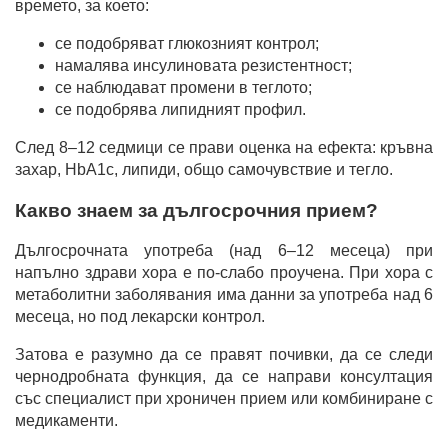
времето, за което:
се подобряват глюкозният контрол;
намалява инсулиновата резистентност;
се наблюдават промени в теглото;
се подобрява липидният профил.
След 8–12 седмици се прави оценка на ефекта: кръвна
захар, HbA1c, липиди, общо самочувствие и тегло.
Какво знаем за дългосрочния прием?
Дългосрочната употреба (над 6–12 месеца) при
напълно здрави хора е по-слабо проучена. При хора с
метаболитни заболявания има данни за употреба над 6
месеца, но под лекарски контрол.
Затова е разумно да се правят почивки, да се следи
чернодробната функция, да се направи консултация
със специалист при хроничен прием или комбиниране с
медикаменти.