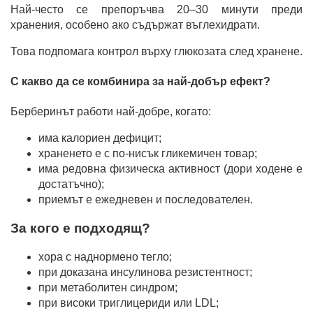
Най-често се препоръчва 20–30 минути преди
хранения, особено ако съдържат въглехидрати.
Това подпомага контрол върху глюкозата след хранене.
С какво да се комбинира за най-добър ефект?
Берберинът работи най-добре, когато:
има калориен дефицит;
храненето е с по-нисък гликемичен товар;
има редовна физическа активност (дори ходене е
достатъчно);
приемът е ежедневен и последователен.
За кого е подходящ?
хора с наднормено тегло;
при доказана инсулинова резистентност;
при метаболитен синдром;
при високи триглицериди или LDL;