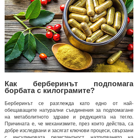
Как берберинът подпомага
борбата с килограмите?
Берберинът се разглежда като едно от най-
обещаващите натурални съединения за подпомагане
на метаболитното здраве и редукцията на тегло.
Причината е, че механизмите, през които действа, са
добре изследвани и засягат ключови процеси, свързани
с инсулиновата резистентност, натрупването на