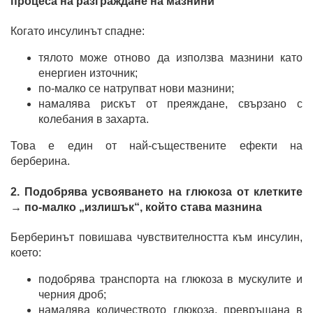
процеса на разграждане на мазнини
Когато инсулинът спадне:
тялото може отново да използва мазнини като
енергиен източник;
по-малко се натрупват нови мазнини;
намалява рискът от преяждане, свързано с
колебания в захарта.
Това е един от най-съществените ефекти на
берберина.
2. Подобрява усвояването на глюкоза от клетките
→ по-малко „излишък“, който става мазнина
Берберинът повишава чувствителността към инсулин,
което:
подобрява транспорта на глюкоза в мускулите и
черния дроб;
намалява количеството глюкоза, превръщана в