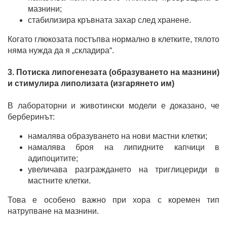
мазнини;
стабилизира кръвната захар след хранене.
Когато глюкозата постъпва нормално в клетките, тялото
няма нужда да я „складира“.
3. Потиска липогенезата (образуването на мазнини)
и стимулира липолизата (изгарянето им)
В лабораторни и животински модели е доказано, че
берберинът:
намалява образуването на нови мастни клетки;
намалява броя на липидните капчици в
адипоцитите;
увеличава разграждането на триглицериди в
мастните клетки.
Това е особено важно при хора с коремен тип
натрупване на мазнини.