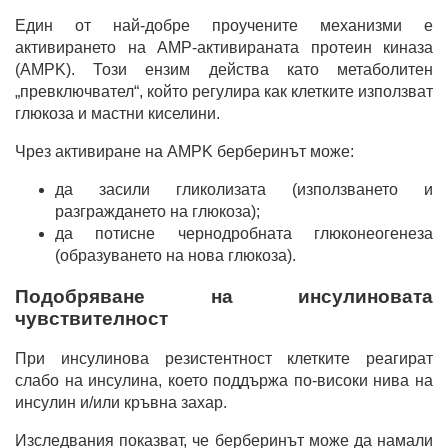
Един от най-добре проучените механизми е
активирането на AMP-активираната протеин киназа
(AMPK). Този ензим действа като метаболитен
„превключвател“, който регулира как клетките използват
глюкоза и мастни киселини.
Чрез активиране на AMPK берберинът може:
да засили гликолизата (използването и
разграждането на глюкоза);
да потисне чернодробната глюконеогенеза
(образуването на нова глюкоза).
Подобряване на инсулиновата
чувствителност
При инсулинова резистентност клетките реагират
слабо на инсулина, което поддържа по-високи нива на
инсулин и/или кръвна захар.
Изследвания показват, че берберинът може да намали