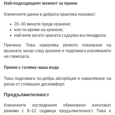
Най-подходящият момент за прием
Клиничните данни и добрата практика показват:
20–30 минути преди хранене;
или по време на хранене;
най-вече когато храната съдържа въглехидрати.
Причина: Това намалява рязкото покачване на
кръвната захар след хранене и подпомага усвояването
на глюкозата.
Прием с голяма чаша вода
Това подпомага по-добра абсорбция и намаляване на
риска от стомашен дискомфорт.
Продължителност
Клиничните изследвания обикновено използват
режими с 8–12 седмици продължителност. Това е