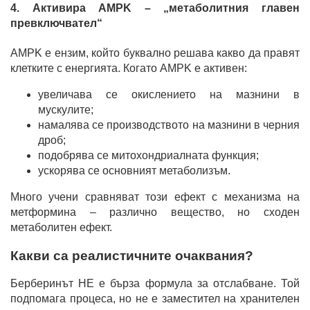
4. Активира AMPK – „метаболитния главен
превключвател“
AMPK е ензим, който буквално решава какво да правят
клетките с енергията. Когато AMPK е активен:
увеличава се окислението на мазнини в
мускулите;
намалява се производството на мазнини в черния
дроб;
подобрява се митохондриалната функция;
ускорява се основният метаболизъм.
Много учени сравняват този ефект с механизма на
метформина – различно вещество, но сходен
метаболитен ефект.
Какви са реалистичните очаквания?
Берберинът НЕ е бърза формула за отслабване. Той
подпомага процеса, но не е заместител на хранителен