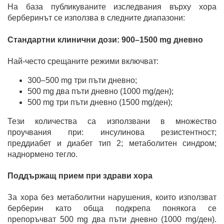
На база публикуваните изследвания върху хора
берберинът се използва в следните диапазони:
Стандартни клинични дози: 900–1500 mg дневно
Най-често срещаните режими включват:
300–500 mg три пъти дневно;
500 mg два пъти дневно (1000 mg/ден);
500 mg три пъти дневно (1500 mg/ден);
Тези количества са използвани в множество
проучвания при: инсулинова резистентност;
преддиабет и диабет тип 2; метаболитен синдром;
наднормено тегло.
Поддържащ прием при здрави хора
За хора без метаболитни нарушения, които използват
берберин като обща подкрепа понякога се
препоръчват 500 mg два пъти дневно (1000 mg/ден).