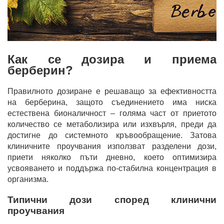
Как се дозира и приема
берберин?
Правилното дозиране е решаващо за ефективността
на берберина, защото съединението има ниска
естествена бионаличност – голяма част от приетото
количество се метаболизира или изхвърля, преди да
достигне до системното кръвообращение. Затова
клиничните проучвания използват разделени дози,
приети няколко пъти дневно, което оптимизира
усвояването и поддържа по-стабилна концентрация в
организма.
Типични дози според клинични
проучвания