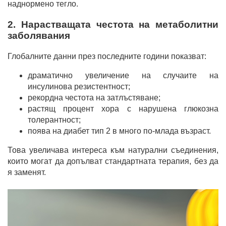
наднормено тегло.
2. Нарастващата честота на метаболитни
заболявания
Глобалните данни през последните години показват:
драматично увеличение на случаите на
инсулинова резистентност;
рекордна честота на затлъстяване;
растящ процент хора с нарушена глюкозна
толерантност;
поява на диабет тип 2 в много по-млада възраст.
Това увеличава интереса към натурални съединения,
които могат да допълват стандартната терапия, без да
я заменят.