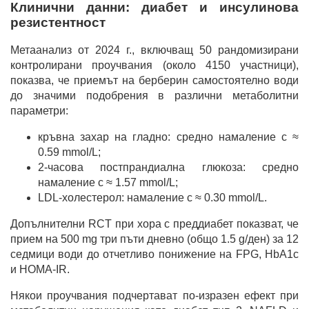
Клинични данни: диабет и инсулинова
резистентност
Метаанализ от 2024 г., включващ 50 рандомизирани
контролирани проучвания (около 4150 участници),
показва, че приемът на берберин самостоятелно води
до значими подобрения в различни метаболитни
параметри:
кръвна захар на гладно: средно намаление с ≈
0.59 mmol/L;
2-часова постпрандиална глюкоза: средно
намаление с ≈ 1.57 mmol/L;
LDL-холестерол: намаление с ≈ 0.30 mmol/L.
Допълнителни RCT при хора с преддиабет показват, че
прием на 500 mg три пъти дневно (общо 1.5 g/ден) за 12
седмици води до отчетливо понижение на FPG, HbA1c
и HOMA-IR.
Някои проучвания подчертават по-изразен ефект при