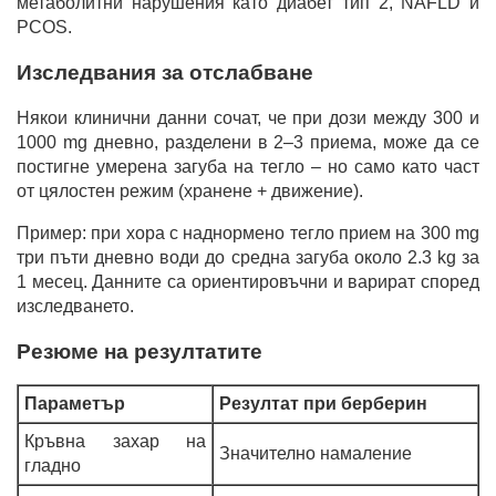
метаболитни нарушения като диабет тип 2, NAFLD и
PCOS.
Изследвания за отслабване
Някои клинични данни сочат, че при дози между 300 и
1000 mg дневно, разделени в 2–3 приема, може да се
постигне умерена загуба на тегло – но само като част
от цялостен режим (хранене + движение).
Пример: при хора с наднормено тегло прием на 300 mg
три пъти дневно води до средна загуба около 2.3 kg за
1 месец. Данните са ориентировъчни и варират според
изследването.
Резюме на резултатите
Параметър
Резултат при берберин
Кръвна захар на
Значително намаление
гладно