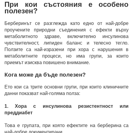
При кои състояния е особено
полезен?
Берберинът се разглежда като едно от най-добре
проучените природни съединения с ефекти върху
метаболитното здраве, включително инсулинова
чувствителност, липиден баланс и телесно тегло.
Ползите са най-изразени при хора с нарушения в
метаболитните процеси, но има групи, за които
приемът изисква повишено внимание.
Кога може да бъде полезен?
Ето кои са трите основни групи, при които клиничните
данни показват най-голяма полза:
1. Хора с инсулинова резистентност или
преддиабет
Това е групата, при която ефектите на берберина са
най-добре документирани.