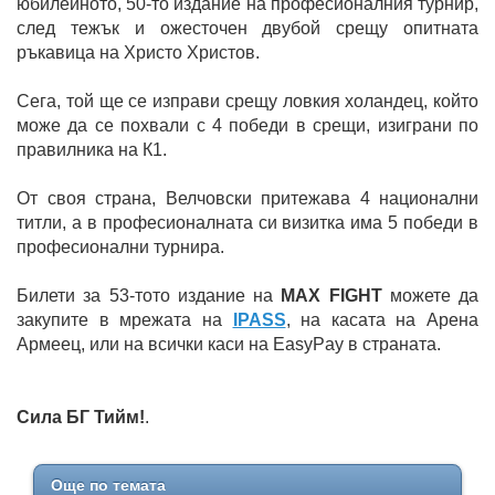
юбилейното, 50-то издание на професионалния турнир,
след тежък и ожесточен двубой срещу опитната
ръкавица на Христо Христов.
Сега, той ще се изправи срещу ловкия холандец, който
може да се похвали с 4 победи в срещи, изиграни по
правилника на К1.
От своя страна, Велчовски притежава 4 национални
титли, а в професионалната си визитка има 5 победи в
професионални турнира.
Билети за 53-тото издание на
MAX FIGHT
можете да
закупите в мрежата на
IPASS
, на касата на Арена
Армеец, или на всички каси на EasyPay в страната.
Сила БГ Тийм!
.
Още по темата