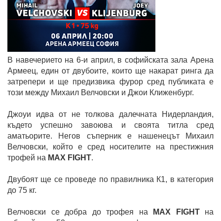
В навечерието на 6-и април, в софийската зала Арена
Армеец, един от двубоите, които ще накарат ринга да
затрепери и ще предизвика фурор сред публиката е
този между Михаил Велчовски и Джои Клиженбург.
Джоуи идва от не толкова далечната Нидерландия,
където успешно завоюва и своята титла сред
аматьорите. Негов съперник е нашенецът Михаил
Велчовски, който е сред носителите на престижния
трофей на
MAX FIGHT
.
Двубоят ще се проведе по правилника К1, в категория
до 75 кг.
Велчовски се добра до трофея на
MAX FIGHT
на