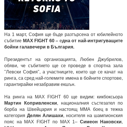
На 1 март, София ще бъде разтърсена от юбилейното
събитие
MAX FIGHT 60 –
е
дна от най-интригуващите
бойни галавечери в България.
Президентът на организацията, Любен Джубрилов,
обяви, че събитието ще се проведе в спортна зала
"Левски София", а участниците, които ще се качат на
ринга, са сред най-големите имена в бойните спортове,
гарантирайки незабравим екшън.
На ринга на MAX FIGHT 60 ще видим: кикбоксьора
Мартин Копривленски
, националния състезател по
борба на Швейцария и настоящ ММА боец в тежка
категория
Делян Алишахи
, носителя на шампионския
пояс на MAX FIGHT по MAX 1–
Симеон Наковски
,