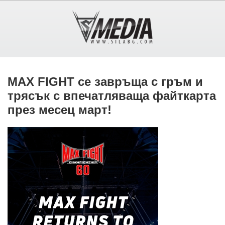
MAX FIGHT се завръща с гръм и
трясък с впечатляваща файткарта
през месец март!