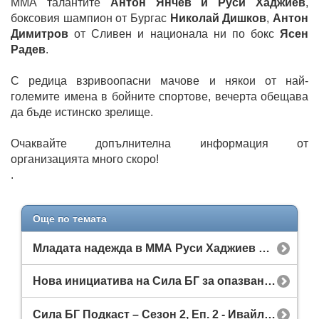
ММА талантите
Антон Янчев и Руси Хаджиев
,
боксовия шампион от Бургас
Николай Дишков
,
Антон
Димитров
от Сливен и национала ни по бокс
Ясен
Радев
.
С редица взривоопасни мачове и някои от най-
големите имена в бойните спортове, вечерта обещава
да бъде истинско зрелище.
Очаквайте допълнителна информация от
организацията много скоро!
.
Още по темата
Младата надежда в ММА Руси Хаджиев излиза на ринга на MAX FIGHT 60!
Нова инициатива на Сила БГ за опазване на околната среда
Сила БГ Подкаст – Сезон 2, Еп. 2 - Ивайло Атанасов от BFFA