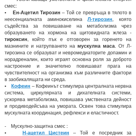
смес:
•
Ен-Ацетил Тирозин
– Той се превръща в тялото в
неесенциалната аминокиселина
Л-тирозин
, която
съдейства за повишаване на метаболизма чрез
образуването на хормона на щитовидната жлеза -
тироксин
, който пък е отговорен за горенето на
мазнините и натрупването на
мускулна маса
. От Л-
тирозина се образуват и невромедиаторите допамин и
норадреналин, които играят основна роля за доброто
настроение и значително повишават прага на
чувствителност на организма към различните фактори
в заобикалящата ни среда.
•
Кофеин
– Кофеинът стимулира централната нервна
система, циркулярната и дихателната системи,
ускорява метаболизма, повишава умствената дейност
и продиводейсъва на умората. Освен това стимулира
мускулната координация, рефлекси и еластичност.
- Мускулно-защитна смес :
•
Н-ацетил Цистеин
– Той е посредник за