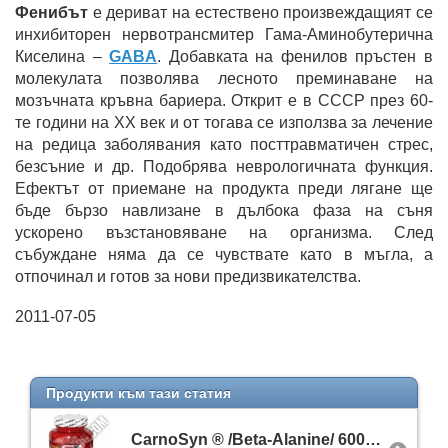
Фенибът
е дериват на естествено произвеждащият се
инхибиторен нервотрансмитер Гама-Аминобутерична
Киселина –
GABA
. Добавката на фенилов пръстен в
молекулата позволява лесното преминаване на
мозъчната кръвна бариера. Открит е в СССР през 60-
те години на XX век и от тогава се използва за лечение
на редица заболявания като посттравматичен стрес,
безсъние и др. Подобрява неврологичната функция.
Ефектът от приемане на продукта преди лягане ще
бъде бързо навлизане в дълбока фаза на съня
ускорено възстановяване на организма. След
събуждане няма да се чувствате като в мъгла, а
отпочинал и готов за нови предизвикателства.
2011-07-05
Продукти към тази статия
CarnoSyn ® /Beta-Alanine/ 600mg. / 100 Caps.