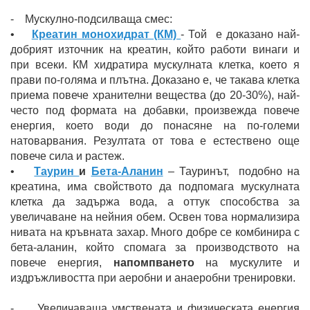
- Мускулно-подсилваща смес:
•
Креатин монохидрат (КМ)
- Той е доказано най-
добрият източник на креатин, който работи винаги и
при всеки. КМ хидратира мускулната клетка, което я
прави по-голяма и плътна. Доказано е, че такава клетка
приема повече хранителни вещества (до 20-30%), най-
често под формата на добавки, произвежда повече
енергия, което води до понасяне на по-големи
натоварвания. Резултата от това е естествено още
повече сила и растеж.
•
Таурин
и
Бета-Аланин
– Тауринът, подобно на
креатина, има свойството да подпомага мускулната
клетка да задържа вода, а оттук способства за
увеличаване на нейния обем. Освен това нормализира
нивата на кръвната захар. Много добре се комбинира с
бета-аланин, който спомага за производството на
повече енергия,
напомпването
на мускулите и
издръжливостта при аеробни и анаеробни тренировки.
- Увеличаваща умствената и физическата енергия