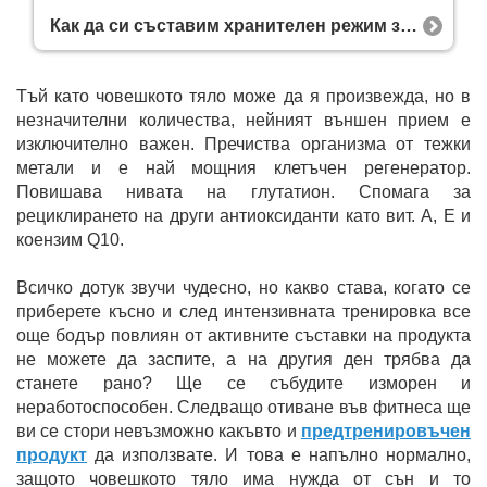
Как да си съставим хранителен режим за отслабване: стъпка по стъпка + примерно меню
Тъй като човешкото тяло може да я произвежда, но в
незначителни количества, нейният външен прием е
изключително важен. Пречиства организма от тежки
метали и е най мощния клетъчен регенератор.
Повишава нивата на глутатион. Спомага за
рециклирането на други антиоксиданти като вит. А, Е и
коензим Q10.
Всичко дотук звучи чудесно, но какво става, когато се
приберете късно и след интензивната тренировка все
още бодър повлиян от активните съставки на продукта
не можете да заспите, а на другия ден трябва да
станете рано? Ще се събудите изморен и
неработоспособен. Следващо отиване във фитнеса ще
ви се стори невъзможно какъвто и
предтренировъчен
продукт
да използвате. И това е напълно нормално,
защото човешкото тяло има нужда от сън и то