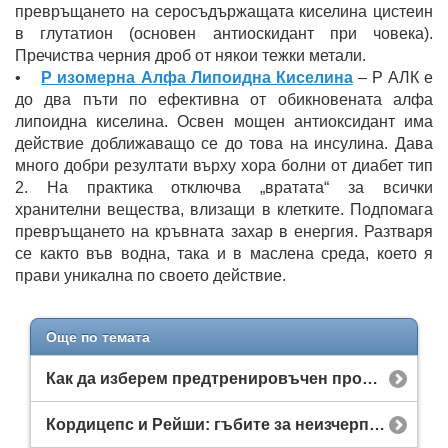
превръщането на серосъдържащата киселина цистеин
в глутатион (основен антиоскидант при човека).
Пречиства черния дроб от някои тежки метали.
•
Р изомерна Алфа Липоидна Киселина
– Р АЛК е
до два пъти по ефективна от обикновената алфа
липоидна киселина. Освен мощен антиоксидант има
действие доближаващо се до това на инсулина. Дава
много добри резултати върху хора болни от диабет тип
2. На практика отключва „вратата“ за всички
хранителни вещества, влизащи в клетките. Подпомага
превръщането на кръвната захар в енергия. Разтваря
се както във водна, така и в маслена среда, което я
прави уникална по своето действие.
Още по темата
Как да изберем предтренировъчен продукт? Разликата между напомпващи и енергийни бустери
Кордицепс и Рейши: гъбите за неизчерпаема енергия и желязно здраве