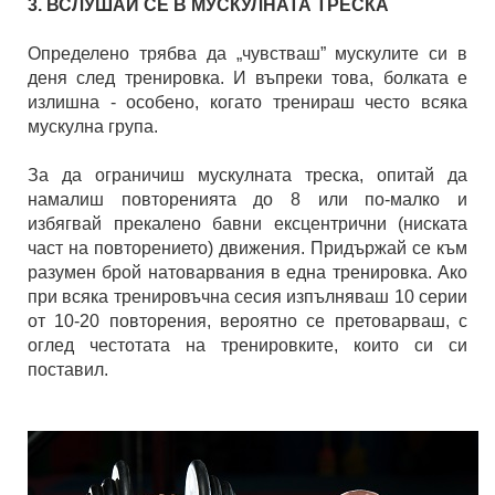
3. ВСЛУШАЙ СЕ В МУСКУЛНАТА ТРЕСКА
Определено трябва да „чувстваш” мускулите си в
деня след тренировка. И въпреки това, болката е
излишна - особено, когато тренираш често всяка
мускулна група.
За да ограничиш мускулната треска, опитай да
намалиш повторенията до 8 или по-малко и
избягвай прекалено бавни ексцентрични (ниската
част на повторението) движения. Придържай се към
разумен брой натоварвания в една тренировка. Ако
при всяка тренировъчна сесия изпълняваш 10 серии
от 10-20 повторения, вероятно се претоварваш, с
оглед честотата на тренировките, които си си
поставил.