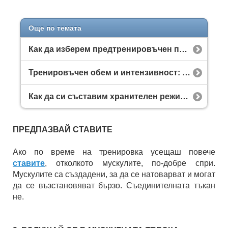
Още по темата
Как да изберем предтренировъчен продукт? Разликата между напомпващи и енергийни бустери
Тренировъчен обем и интензивност: Как да ги балансираме за максимален растеж?
Как да си съставим хранителен режим за отслабване: стъпка по стъпка + примерно меню
ПРЕДПАЗВАЙ СТАВИТЕ
Ако по време на тренировка усещаш повече
ставите
, отколкото мускулите, по-добре спри.
Мускулите са създадени, за да се натоварват и могат
да се възстановяват бързо. Съединителната тъкан
не.