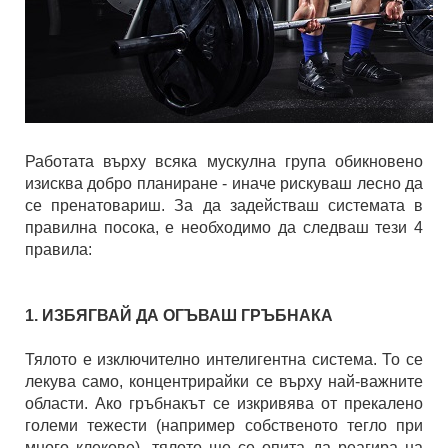
Работата върху всяка мускулна група обикновено
изисква добро планиране - иначе рискуваш лесно да
се пренатовариш. За да задействаш системата в
правилна посока, е необходимо да следваш тези 4
правила:
1. ИЗБЯГВАЙ ДА ОГЪВАШ ГРЪБНАКА
Тялото е изключително интелигентна система. То се
лекува само, концентрирайки се върху най-важните
области. Ако гръбнакът се изкривява от прекалено
големи тежести (например собственото тегло при
много клекове), тялото ще се опита да реагира на