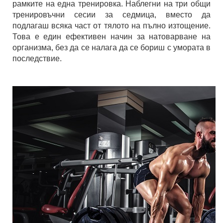
рамките на една тренировка. Наблегни на три общи
тренировъчни сесии за седмица, вместо да
подлагаш всяка част от тялото на пълно изтощение.
Това е един ефективен начин за натоварване на
организма, без да се налага да се бориш с умората в
последствие.