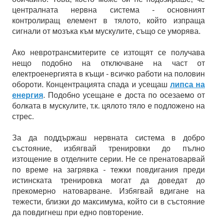
централната нервна система - основният
контролиращ елемент в тялото, който изпраща
сигнали от мозъка към мускулите, също се уморява.
Ако невротрансмитерите се изтощят се получава
нещо подобно на отключване на част от
електроенергията в къщи - всичко работи на половин
обороти. Концентрацията спада и усещаш
липса на
енергия
. Подобно усещане е доста по осезаемо от
болката в мускулите, т.к. цялото тяло е подложено на
стрес.
За да поддържаш нервната система в добро
състояние, избягвай тренировки до пълно
изтощение в отделните серии. Не се пренатоварвай
по време на загрявка - тежки повдигания преди
истинската тренировка могат да доведат до
прекомерно натоварване. Избягвай вдигане на
тежести, близки до максимума, който си в състояние
да повдигнеш при едно повторение.