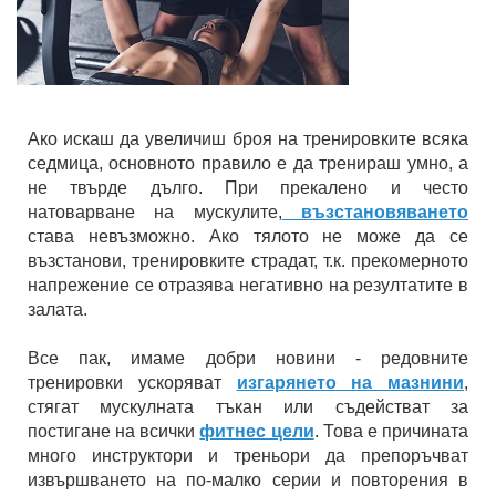
Ако искаш да увеличиш броя на тренировките всяка
седмица, основното правило е да тренираш умно, а
не твърде дълго. При прекалено и често
натоварване на мускулите,
възстановяването
става невъзможно. Ако тялото не може да се
възстанови, тренировките страдат, т.к. прекомерното
напрежение се отразява негативно на резултатите в
залата.
Все пак, имаме добри новини - редовните
тренировки ускоряват
изгарянето на мазнини
,
стягат мускулната тъкан или съдействат за
постигане на всички
фитнес цели
. Това е причината
много инструктори и треньори да препоръчват
извършването на по-малко серии и повторения в