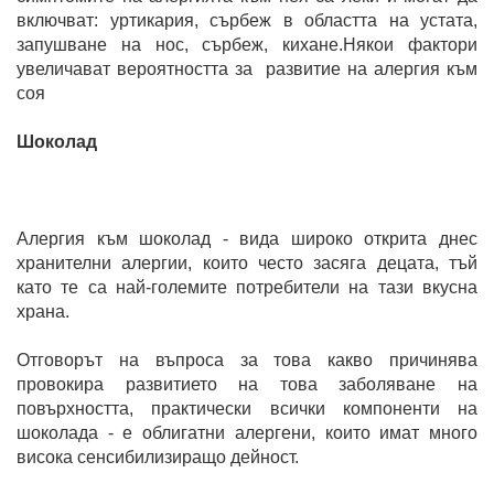
включват: уртикария, сърбеж в областта на устата,
запушване на нос, сърбеж, кихане.Някои фактори
увеличават вероятността за развитие на алергия към
соя
Шоколад
Алергия към шоколад - вида широко открита днес
хранителни алергии, които често засяга децата, тъй
като те са най-големите потребители на тази вкусна
храна.
Отговорът на въпроса за това какво причинява
провокира развитието на това заболяване на
повърхността, практически всички компоненти на
шоколада - е облигатни алергени, които имат много
висока сенсибилизиращо дейност.