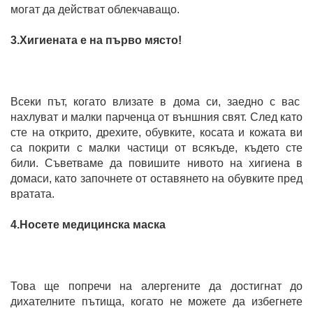
могат да действат облекчаващо.
3.Хигиената е на първо място!
Всеки път, когато влизате в дома си, заедно с вас
нахлуват и малки парченца от външния свят. След като
сте на открито, дрехите, обувките, косата и кожата ви
са покрити с малки частици от всякъде, където сте
били. Съветваме да повишите нивото на хигиена в
домаси, като започнете от оставянето на обувките пред
вратата.
4.Носете медицинска маска
Това ще попречи на алергените да достигнат до
дихателните пътища, когато не можете да избегнете