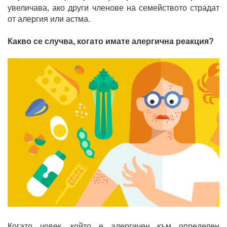
увеличава, ако други членове на семейството страдат
от алергия или астма.
Какво се случва, когато имате алергична реакция?
Когато човек, който е алергичен към определен