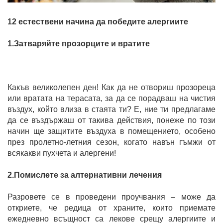
12 естествени начина да победите алергиите
1.Затваряйте прозорците и вратите
Какъв великолепен ден! Как да не отвориш прозореца
или вратата на терасата, за да се порадваш на чистия
въздух, който влиза в стаята ти? Е, ние ти предлагаме
да се въздържаш от такива действия, понеже по този
начин ще защитите въздуха в помещението, особено
през пролетно-летния сезон, когато навън гъмжи от
всякакви пухчета и алергени!
2.Помислете за алтернативни лечения
Разровете се в проведени проучвания – може да
откриете, че редица от храните, които приемате
ежедневно всъщност са лекове срещу алергиите и