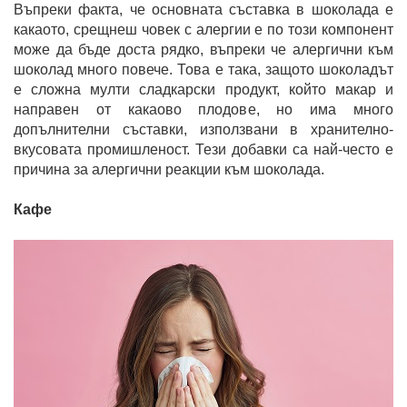
Въпреки факта, че основната съставка в шоколада е
какаото, срещнеш човек с алергии е по този компонент
може да бъде доста рядко, въпреки че алергични към
шоколад много повече. Това е така, защото шоколадът
е сложна мулти сладкарски продукт, който макар и
направен от какаово плодове, но има много
допълнителни съставки, използвани в хранително-
вкусовата промишленост. Тези добавки са най-често е
причина за алергични реакции към шоколада.
Кафе