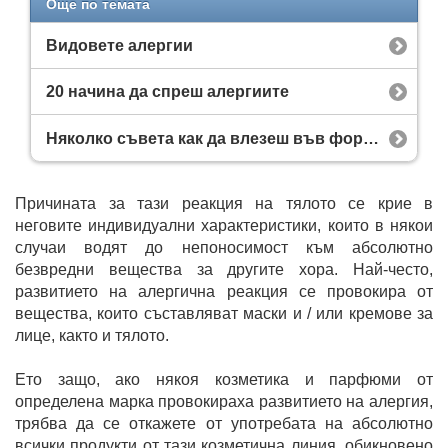
Още по темата
Видовете алергии
20 начина да спреш алергиите
Няколко съвета как да влезеш във форма тази пролет
Причината за тази реакция на тялото се крие в
неговите индивидуални характеристики, които в някои
случаи водят до непоносимост към абсолютно
безвредни вещества за другите хора. Най-често,
развитието на алергична реакция се провокира от
вещества, които съставляват маски и / или кремове за
лице, както и тялото.
Ето защо, ако някоя козметика и парфюми от
определена марка провокираха развитието на алергия,
трябва да се откажете от употребата на абсолютно
всички продукти от тази козметична линия. обикновено