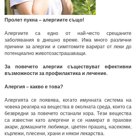
Пролет пукна – алергиите също!
Алергиите са едно от най-често срещаните
заболявания в днешно време. Има много различни
причини за алергии и симптомите варират от леки до
потенциално животозастрашаващи.
За повечето алергии съществуват ефективни
възможности за профилактика и лечение.
Алергия – какво е това?
Алергията се появява, когато имунната система на
човека реагира на вещества в околната среда, които са
безвредни за повечето останали хора. Тези вещества
са известни като алергени и се намират в прахови
акари, домашните любимци, цветен прашец, насекоми,
кърлежи, плесени, храни и някои лекарства.