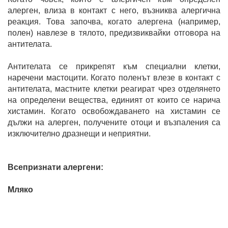
алерген, влиза в контакт с него, възниква алергична
реакция. Това започва, когато алергена (например,
полен) навлезе в тялото, предизвиквайки отговора на
антителата.
Антителата се прикрепят към специални клетки,
наречени мастоцити. Когато поленът влезе в контакт с
антителата, мастните клетки реагират чрез отделянето
на определени вещества, единият от които се нарича
хистамин. Когато освобождаването на хистамин се
дължи на алерген, получените отоци и възпаления са
изключително дразнещи и неприятни.
Всепризнати алергени:
Мляко