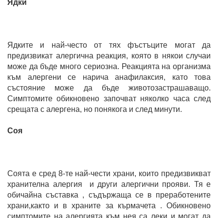
Ядки
Ядките и най-често от тях фъстъците могат да
предизвикат алергична реакция, която в някои случаи
може да бъде много сериозна. Реакцията на организма
към алергени се нарича анафилаксия, като това
състояние може да бъде животозастрашаващо.
Симптомите обикновено започват няколко часа след
срещата с алергена, но понякога и след минути.
Соя
Соята е сред 8-те най-чести храни, които предизвикват
хранителна алергия и други алергични прояви. Тя е
обичайна съставка , съдържаща се в преработените
храни,както и в храните за кърмачета . Обикновено
симптомите на алергията към нея са леки и могат да