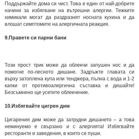
Поддържайте дома си чист. Това е един от най-добрите
начини за избягване на вътрешни алергии. Тежките
химикали могат да раздразнят носната кухина и да
влошат симптомите на алергичната реакция.
9.Правете си парни бани
Този прост трик може да облекчи запушен нос и да
помогне по-лесното дишане. Задръжте главата си
върху затоплена купа или тенджера, пълна с вода и 1-2
капки от противоалергична съставка и дишайте!
Безсъмнено ще усетите облекчение.
10.Избягвайте цигрен дим
Цигарения дим може да затрудни дишането – а това
неминуемо е свързано и с алергията! Избягвайте
ресторанти и заведения, в които се пуши.