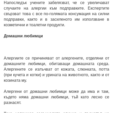
Напоследък учените забелязват, че се увеличават
случаите на алергии към подправките. Експертите
свързват това с все по-голямата консумация на силни
подправки, както и в засиленото им използване в
козметични и тоалетни продукти.
Домашни любимци
Алергиите се причиняват от алергените, отделяни от
домашните любимци, обитаващи домашната среда.
Алергените се излъчват от кожата, слюнката, потта
(при кучета и котки) и урината на животното, както и от
козината му.
Алергени от домашни любимци може да има и там,
където няма домашни любимци, тъй като лесно се
разнасят.