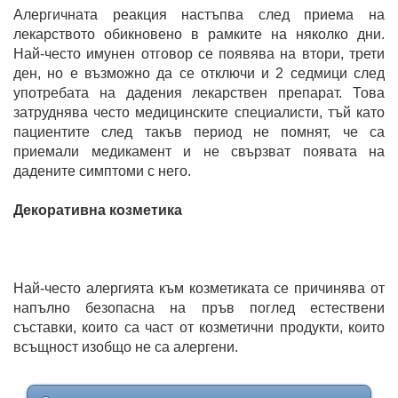
Алергичната реакция настъпва след приема на
лекарството обикновено в рамките на няколко дни.
Най-често имунен отговор се появява на втори, трети
ден, но е възможно да се отключи и 2 седмици след
употребата на дадения лекарствен препарат. Това
затруднява често медицинските специалисти, тъй като
пациентите след такъв период не помнят, че са
приемали медикамент и не свързват появата на
дадените симптоми с него.
Декоративна козметика
Най-често алергията към козметиката се причинява от
напълно безопасна на пръв поглед естествени
съставки, които са част от козметични продукти, които
всъщност изобщо не са алергени.