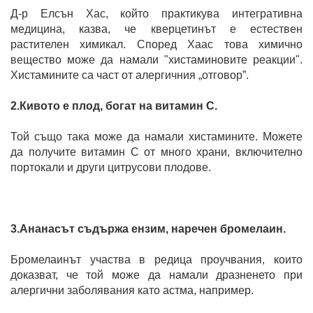
Д-р Елсън Хас, който практикува интегративна
медицина, казва, че кверцетинът е естествен
растителен химикал. Според Хаас това химично
вещество може да намали "хистаминовите реакции".
Хистамините са част от алергичния „отговор”.
2.Кивото е плод, богат на витамин С.
Той също така може да намали хистамините. Можете
да получите витамин С от много храни, включително
портокали и други цитрусови плодове.
3.Ананасът съдържа ензим, наречен бромелаин.
Бромелаинът участва в редица проучвания, които
доказват, че той може да намали дразненето при
алергични заболявания като астма, например.