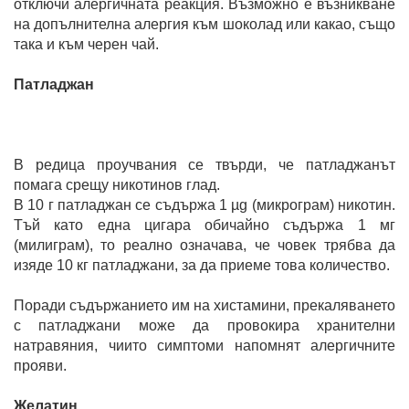
отключи алергичната реакция. Възможно е възникване
на допълнителна алергия към шоколад или какао, също
така и към черен чай.
Патладжан
В редица проучвания се твърди, че патладжанът
помага срещу никотинов глад.
В 10 г патладжан се съдържа 1 µg (микрограм) никотин.
Тъй като една цигара обичайно съдържа 1 мг
(милиграм), то реално означава, че човек трябва да
изяде 10 кг патладжани, за да приеме това количество.
Поради съдържанието им на хистамини, прекаляването
с патладжани може да провокира хранителни
натравяния, чиито симптоми напомнят алергичните
прояви.
Желатин