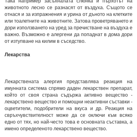
Така например засъхналата слюнка и пърхотът на
животното лесно се разнасят от въздуха. Същото се
отнася и за изпражнения и урина от дъното на клетките
или тоалетните на животните. Затова проветряването и
дори използването на уред за пречистване на въздуха е
важно. Възможно е алергени да попаднат в дома дори
от изтупване на килим в съседство.
Лекарства
Лекарствената алергия представлява реакция на
имунната система спрямо даден лекарствен препарат,
който от своя страна съдържа активно вещество -
лекарствено вещество и помощни неактивни съставки -
оцветители, подобрители на вкуса и др. Реакция на
свръхчувствителност може да се оключи към всяко
едно от тях, но най-често това е основната съставка, а
имено определеното лекарствено вещество.