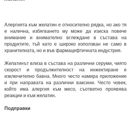
Алергията към желатин е относително рядка, но ако тя
е налична, избягването му може да изиска повече
внимание и внимателно вглеждане в състава на
продуктите, тъй като е широко използван не само в
хранителната, но и във фармацефтичната индустрия.
Желатинът влиза в състава на различни серуми, чиято
скорост и продължителност на инжектиране е
изключително бавна. Много често намира приложение
и при направата на различни ваксини. Често човек,
който има алергия към месо, съответно проявява
реакции и към желатин.
Подправки