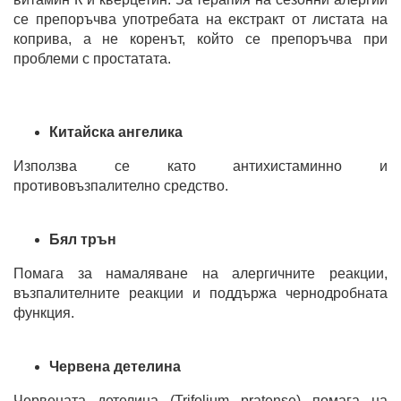
се препоръчва употребата на екстракт от листата на
коприва, а не коренът, който се препоръчва при
проблеми с простатата.
Китайска ангелика
Използва се като антихистаминно и
противовъзпалително средство.
Бял трън
Помага за намаляване на алергичните реакции,
възпалителните реакции и поддържа чернодробната
функция.
Червена детелина
Червената детелина (Trifolium pratense) помага на