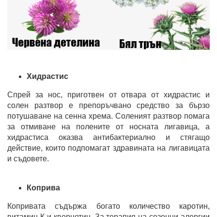
Хидрастис
Спрей за нос, приготвен от отвара от хидрастис и
солен разтвор е препоръчвано средство за бързо
потушаване на сенна хрема. Соленият разтвор помага
за отмиване на полените от носната лигавица, а
хидрастиса оказва антибактериално и стягащо
действие, които подпомагат здравината на лигавицата
и съдовете.
Коприва
Копривата съдържа богато количество каротин,
витамин К и кверцетин. За терапия на сезонни алергии