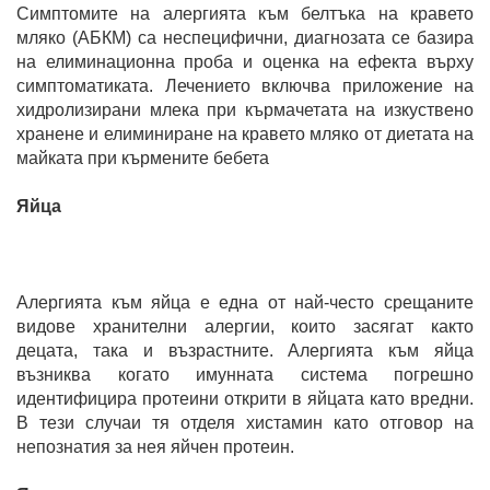
Симптомите на алергията към белтъка на кравето
мляко (АБКМ) са неспецифични, диагнозата се базира
на елиминационна проба и оценка на ефекта върху
симптоматиката. Лечението включва приложение на
хидролизирани млека при кърмачетата на изкуствено
хранене и елиминиране на кравето мляко от диетата на
майката при кърмените бебета
Яйца
Алергията към яйца е една от най-често срещаните
видове хранителни алергии, които засягат както
децата, така и възрастните. Алергията към яйца
възниква когато имунната система погрешно
идентифицира протеини открити в яйцата като вредни.
В тези случаи тя отделя хистамин като отговор на
непознатия за нея яйчен протеин.