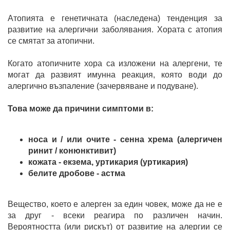
Атопията е генетичната (наследена) тенденция за
развитие на алергични заболявания. Хората с атопия
се смятат за атопични.
Когато атопичните хора са изложени на алергени, те
могат да развият имунна реакция, която води до
алергично възпаление (зачервяване и подуване).
Това може да причини симптоми в:
носа и / или очите - сенна хрема (алергичен
ринит / конюнктивит)
кожата - екзема, уртикария (уртикария)
белите дробове - астма
Вещество, което е алерген за един човек, може да не е
за друг - всеки реагира по различен начин.
Вероятността (или рискът) от развитие на алергии се