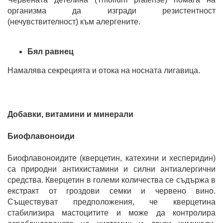
организма да изгради резистентност
(нечувствителност) към алергените.
Бял равнец
Намалява секрецията и отока на носната лигавица.
Добавки, витамини и минерали
Биофлавоноиди
Биофлавоноидите (кверцетин, катехини и хесперидин)
са природни антихистамини и силни антиалергични
средства. Кверцетин в големи количества се съдържа в
екстракт от гроздови семки и червено вино.
Съществуват предположения, че кверцетина
стабилизира мастоцитите и може да контролира