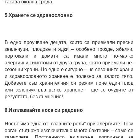
такава околна среда.
5.Хранете се здравословно
В едно проучване децата, които са приемали пресни
зеелнчуци, плодове и ядки – особено грозде, ябълки,
портокали и домати са имали много по-малко
алергични симптоми от друга група, която приемали не-
сезонни храни. Но едно е сигурно – че сезонните храни
и здравословното хранене е полезно за цялото тяло.
Добавете към хранителния си режим поне един плод
или зеленчук във всяко хранене – ще се очудите от
резултата, без съмнение!
6.Изплаквайте носа си редовно
Носът има една от „главните роли” при алергиите. Този
орган съдържа изключително много бактерии – само се
замислете! Постоянното вдишване допринася за