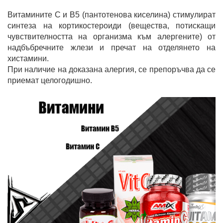
Витамините С и В5 (пантотенова киселина) стимулират
синтеза на кортикостероиди (вещества, потискащи
чувствителността на организма към алергените) от
надбъбречните жлези и пречат на отделянето на
хистамини.
При наличие на доказана алергия, се препоръчва да се
приемат целогодишно.