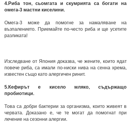
4.Риба тон, сьомгата и скумрията са богати на
омега-3 мастни киселини.
Омега-3 може да помогне за намаляване на
възпалението. Приемайте по-често риба и ще усетите
разликата!
Изследване от Япония доказва, че жените, които ядат
повече риба, са имали по-ниски нива на сенна хрема,
известен също като алергичен ринит.
5.Кефирът е кисело мляко, съдържащо
пробиотици.
Това са добри бактерии за организма, които живеят в
червата. Доказано е, че те могат да помогнат при
лечение на сезонни алергии.