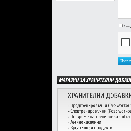
Увед
ХРАНИТЕЛНИ ДОБАВК
Предтренировъчни (Pre workou
»
Следтренировъчни (Post workou
»
По време на тренировка (Intra
»
Аминокиселини
»
Креатинови продукти
»