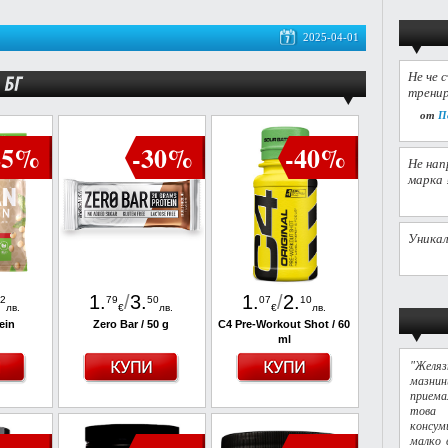
2025-04-01
Не че 
тренир
от
П
25%
-30%
-40%
Не нап
марка 
Уникал
1
.
/
3
.
1
.
/
2
.
2
79
50
07
10
лв.
€
лв.
€
лв.
ein
Zero Bar / 50 g
C4 Pre-Workout Shot / 60
ml
"Желяз
мазни
приема
това 
консум
малко 