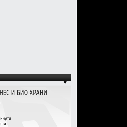
НЕС И БИО ХРАНИ
а
инути
они