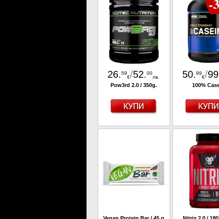
-
26
.
/
52
.
50
.
/
99
59
00
99
€
лв.
€
Pow3rd 2.0 / 350g.
100% Case
Vegan Protein Bar / 45 g
Nitrix 2.0 / 18