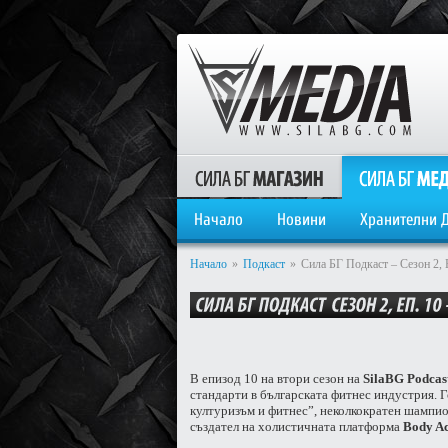
Начало
Новини
Хранителни 
Начало
»
Подкаст
»
Сила БГ Подкаст – Сезон 2, 
В епизод 10 на втори сезон на
SilaBG Podcas
стандарти в българската фитнес индустрия. Г
културизъм и фитнес”, неколкократен шампио
създател на холистичната платформа
Body Ac