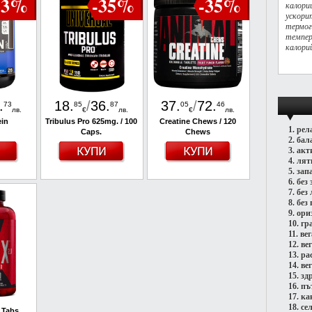
33%
-35%
-35%
калори
ускори
терм
темпе
калорий
.
18
.
/
36
.
37
.
/
72
.
73
85
87
05
46
лв.
€
лв.
€
лв.
in
Tribulus Pro 625mg. / 100
Creatine Chews / 120
1.
рел
Caps.
Chews
2.
бал
3.
акт
4.
лят
5.
зап
6.
без 
7.
без
8.
без 
9.
ори
10.
гр
11.
ве
12.
ве
13.
ра
14.
ве
15.
зд
16.
пъ
17.
ка
18.
се
0 Tabs.