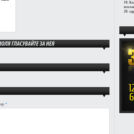
19.
Ка
изола
20.
зд
тар
*