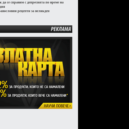
к да се справим с депресията по време на
ция
равословни рецепти за великден
РЕКЛАМА