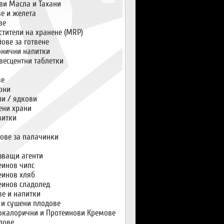
ви Масла и Тахани
ве и желета
ве
стители на хранене (MRP)
ове за готвене
онични напитки
весцентни таблетки
ве
они
и / ядкови
ени храни
витки
ове за палачинки
зващи агенти
еинов чипс
еинов хляб
еинов сладолед
ве и напитки
 и сушени плодове
окалорични и Протеинови Кремове
дове