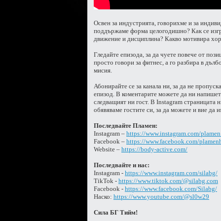
Освен за индустрията, говорихме и за индив
поддържаме форма целогодишно? Как се изгр
движение и дисциплина? Какво мотивира хора
Гледайте епизода, за да чуете повече от пози
просто говори за фитнес, а го разбира в дълб
мисия.
Абонирайте се за канала ни, за да не пропуск
епизод. В коментарите можете да ни напишете
следващият ни гост. В Instagram страницата 
обявяваме гостите си, за да можете и вие да 
Последвайте Пламен:
Instagram –
https://www.instagram.com/plamen.h
Facebook –
https://www.facebook.com/plamenh
Website –
https://body-active.com/
Последвайте и нас:
Instagram -
https://www.instagram.com/silabg/
TikTok -
https://www.tiktok.com/@silabg.com
Facebook -
https://www.facebook.com/Silabg/
Наско:
https://www.youtube.com/@sl0w29
Сила БГ Тийм!