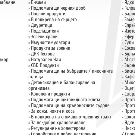
слабване
Ензими
Ядко
»
»
Подпомагащи черния дроб
Гело
»
»
Пчелни продукти
Баро
»
»
В подкрепа на сърцето
Заме
»
»
Диуретици
Спрей
»
»
Подсладители
Изот
»
»
Зелени храни
Ефер
»
»
Имуностимулатори
Супи
»
»
Продукти за зрение
Сосо
»
»
ДНК Тестове
Буль
»
»
дкор
Натурален Чай
Мюсл
»
»
CBD Продукти
Зърн
»
»
Подпомагащи на бъбреците / пикочните
Биск
»
»
пътища
Кафе
»
Детоксикация и балансиране на
Микс
»
»
организма
Оцет
»
Конопени продукти
Свър
»
»
Подпомагащи щитовидната жлеза
Прот
»
»
Подпомагащи на кръвоносните съдове
Прот
»
»
За кожа, нокти и коса
Прот
»
»
В подкрепа на стомашно-чревния тракт
Соко
»
»
За по-добро храносмилане
Ядки
»
»
Регулиране на холестерола
Ниск
»
»
Спокойствие и добро настроение
/ Спре
»