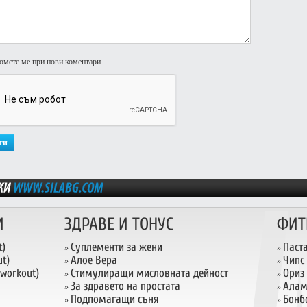
омете ме при нови коментари
И
ЗДРАВЕ И ТОНУС
ФИТ
t)
Суплементи за жени
Паст
»
»
t)
Алое Вера
Чипс
»
»
 workout)
Стимулиращи мисловната дейност
Ориз
»
»
За здравето на простата
Алам
»
»
Подпомагащи съня
Бонб
»
»