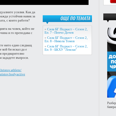
идуалните усилия.
Как да
ажда устойчив навик за
та, с които работи?
ОЩЕ
ПО
ТЕМАТА
цията на човек, който не
»
Сила БГ Подкаст – Сезон 2,
Еп. 7 - Пенчо Дочев
очина и го преподава с
»
Сила БГ Подкаст – Сезон 2,
Еп. 8 - Никола Томов
ате нито един следващ
»
Сила БГ Подкаст – Сезон 2,
 кой би искал да е
Еп. 9 - БКХУ "Левски"
ни предварително
им зададете въпроси.
ristov.athlete/
ristov.bodyactive
Разбер
банера