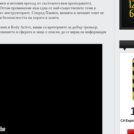
мен и неговия преход от състезател към преподавател,
 Оттам преминахме към една от най-съществените теми в
ес инструкторите. Според Пламен, визията и личният опит не
и безопасността на хората в залата.
екип в Body Active, какви са критериите за добър треньор,
ованието в сферата и защо е опасно да се вярва на информация
C4 Explo