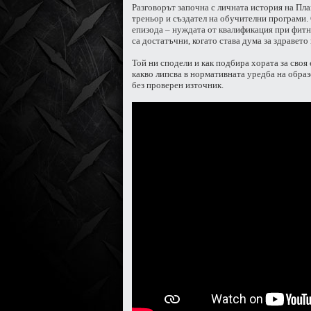
Разговорът започна с личната история на Пла
треньор и създател на обучителни програми.
епизода – нуждата от квалификация при фитн
са достатъчни, когато става дума за здравето 
Той ни сподели и как подбира хората за своя 
какво липсва в нормативната уредба на образ
без проверен източник.