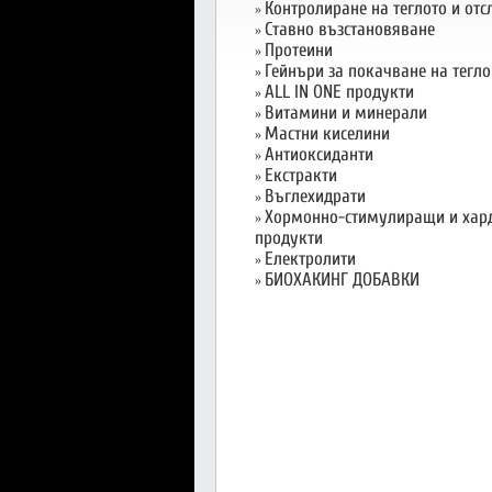
Контролиране на теглото и от
»
Ставно възстановяване
»
Протеини
»
Гейнъри за покачване на тегло
»
ALL IN ONE продукти
»
Витамини и минерали
»
Мастни киселини
»
Антиоксиданти
»
Екстракти
»
Въглехидрати
»
Хормонно-стимулиращи и хар
»
продукти
Електролити
»
БИОХАКИНГ ДОБАВКИ
»