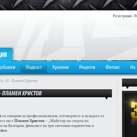
Регистрация
|
В
Добавки
Подкаст
Хранене
Рецепти
Фитнес
На
Еп. 10 - Пламен Христов
t
си говорим за професионализъм, отговорност и нуждата от
ост ни е
Пламен Христов
– „Майстор на спорта по
н на България, финалист на три световни първенства и
tive
.