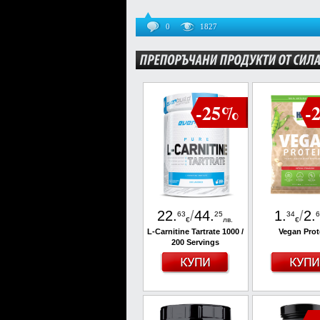
0
1827
-25%
-
22
.
/
44
.
1
.
/
2
.
63
25
34
6
€
лв.
€
L-Carnitine Tartrate 1000 /
Vegan Prot
200 Servings