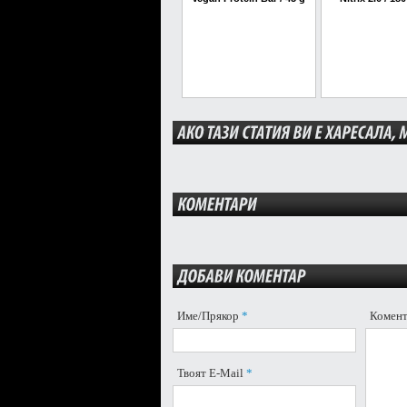
Име/Прякор
*
Комен
Твоят E-Mail
*