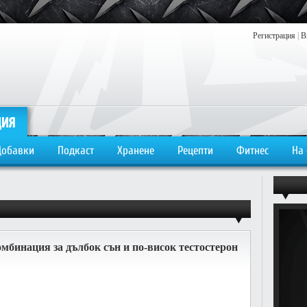
Регистрация
|
В
Добавки
Подкаст
Хранене
Рецепти
Фитнес
На
бинация за дълбок сън и по-висок тестостерон