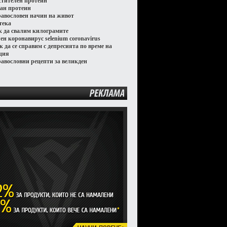
стителен протеин
ган протеин
равословен начин на живот
тека
к да свалим килограмите
лен коронавирус selenium coronavirus
к да се справим с депресията по време на
ция
равословни рецепти за великден
РЕКЛАМА