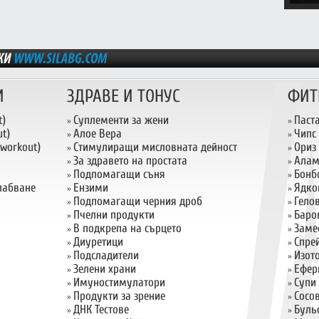
И
ЗДРАВЕ И ТОНУС
ФИТ
t)
Суплементи за жени
Паст
»
»
t)
Алое Вера
Чипс
»
»
 workout)
Стимулиращи мисловната дейност
Ориз
»
»
За здравето на простата
Алам
»
»
Подпомагащи съня
Бонб
»
»
слабване
Ензими
Ядко
»
»
Подпомагащи черния дроб
Гело
»
»
Пчелни продукти
Баро
»
»
В подкрепа на сърцето
Заме
»
»
Диуретици
Спрей
»
»
Подсладители
Изот
»
»
Зелени храни
Ефер
»
»
Имуностимулатори
Супи
»
»
Продукти за зрение
Сосо
»
»
ДНК Тестове
Буль
»
»