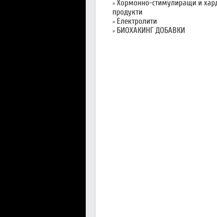
Хормонно-стимулиращи и хар
»
продукти
Електролити
»
БИОХАКИНГ ДОБАВКИ
»