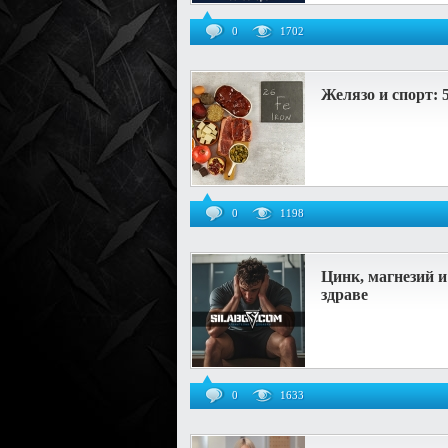
0
1702
Желязо и спорт: 
0
1198
Цинк, магнезий и
здраве
0
1633