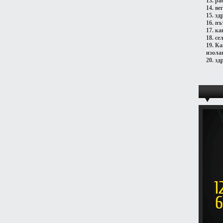
13.
ра
14.
ве
15.
зд
16.
пъ
17.
ка
18.
се
19.
Ка
изола
20.
зд