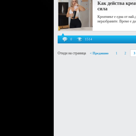
Как действа кре
сила
Креатинът е една от най-
неразбраните. Време е да
0
1514
Отиди на страница
< Предишно
1
2
3