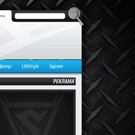
ход
 фокус
LifeStyle
Здраве
РЕКЛАМА