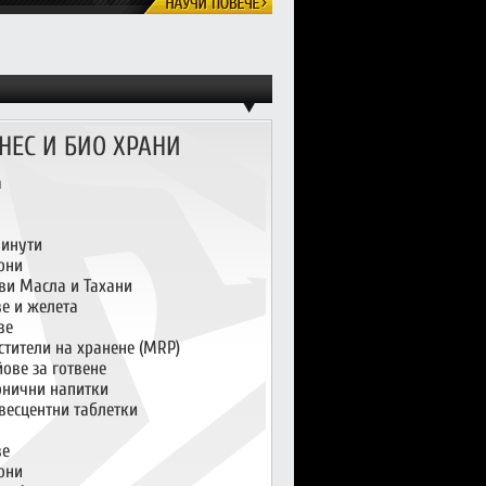
НЕС И БИО ХРАНИ
а
инути
они
ви Масла и Тахани
ве и желета
ве
стители на хранене (MRP)
ове за готвене
онични напитки
весцентни таблетки
ве
они