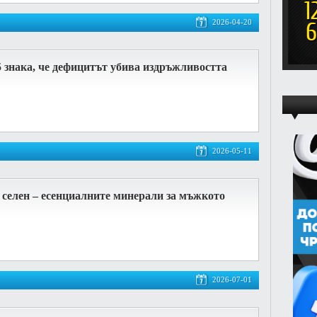
2026-04-20
5 знака, че дефицитът убива издръжливостта
2026-05-11
 селен – есенциалните минерали за мъжкото
2026-07-01