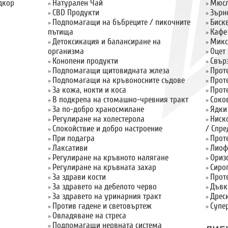
дкор
Натурален Чай
Мюсл
»
»
CBD Продукти
Зърн
»
»
Подпомагащи на бъбреците / пикочните
Биск
»
»
пътища
Кафе
»
Детоксикация и балансиране на
Микс
»
»
организма
Оцет
»
Конопени продукти
Свър
»
»
Подпомагащи щитовидната жлеза
Прот
»
»
Подпомагащи на кръвоносните съдове
Прот
»
»
За кожа, нокти и коса
Прот
»
»
В подкрепа на стомашно-чревния тракт
Соко
»
»
За по-добро храносмилане
Ядки
»
»
Регулиране на холестерола
Ниск
»
»
Спокойствие и добро настроение
/ Спре
»
При подагра
Прот
»
»
Лаксативи
Лиоф
»
»
Регулиране на кръвното налягане
Ориз
»
»
Регулиране на кръвната захар
Сиро
»
»
За здрави кости
Прот
»
»
За здравето на дебелото черво
Дъвк
»
»
За здравето на уринарния тракт
Дрес
»
»
Против гадене и световъртеж
Супе
»
»
Овладяване на стреса
»
Подпомагащи нервната система
»