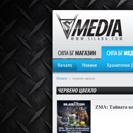
Начало
Новини
Хранителни 
Начало
»
червено цвекло
ZMA: Тайната ком