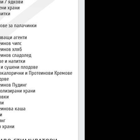
и / ядкови
ени храни
витки
ове за палачинки
зващи агенти
еинов чипс
еинов хляб
еинов сладолед
ве и напитки
 и сушени плодове
окалорични и Протеинови Кремове
дове
еинов Пудинг
олизирани храни
овки
пи
еинова каша
и
инг
р храни