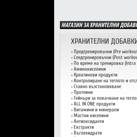
ХРАНИТЕЛНИ ДОБАВК
Предтренировъчни (Pre workou
»
Следтренировъчни (Post workou
»
По време на тренировка (Intra
»
Аминокиселини
»
Креатинови продукти
»
Контролиране на теглото и от
»
Ставно възстановяване
»
Протеини
»
Гейнъри за покачване на тегло
»
ALL IN ONE продукти
»
Витамини и минерали
»
Мастни киселини
»
Антиоксиданти
»
Екстракти
»
Въглехидрати
»