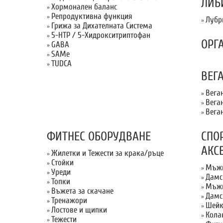
ЛИБ
Хормонален баланс
»
Репродуктивна функция
»
Лубр
»
Грижа за Дихателната Система
»
5-HTP / 5-Хидрокситриптофан
»
ОРГ
GABA
»
SAMe
»
TUDCA
»
ВЕГ
Вега
»
Вега
»
Вега
»
ФИТНЕС ОБОРУДВАНЕ
СПО
АКС
Жилетки и Тежести за крака/ръце
»
Стойки
»
Мъжк
»
Уреди
»
Дамс
»
Топки
»
Мъжк
»
Въжета за скачане
»
Дамс
»
Тренажори
»
Шейк
»
Лостове и щипки
»
Кола
»
Тежести
»