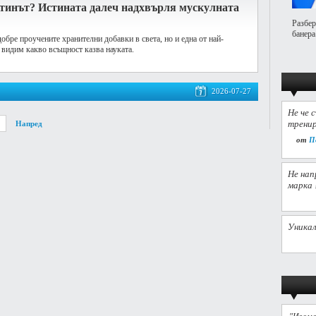
атинът? Истината далеч надхвърля мускулната
Разбер
банера
добре проучените хранителни добавки в света, но и една от най-
 видим какво всъщност казва науката.
2026-07-27
Не че 
тренир
Напред
от
П
Не нап
марка 
Уникал