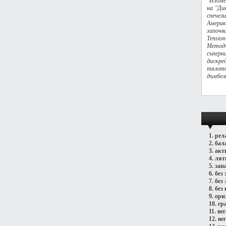
"Изоме
на "Ди
спечел
Америк
започв
Tensi
Метод
съпер
дискре
тялото
дъмбели
1.
рел
2.
бал
3.
акт
4.
лят
5.
зап
6.
без 
7.
без
8.
без 
9.
ори
10.
гр
11.
ве
12.
ве