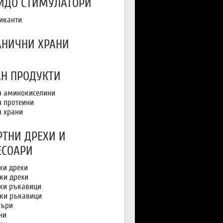
ИДО СТИМУЛАТОРИ
иканти
АНИЧНИ ХРАНИ
АН ПРОДУКТИ
н аминокиселини
н протеини
н храни
РТНИ ДРЕХИ И
ЕСОАРИ
и дрехи
ки дрехи
и ръкавици
ки ръкавици
ъри
ни