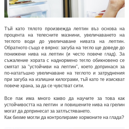
Тъй като тялото произвежда лептин въз основа на
процента на телесните мазнини, увеличаването на
теглото води до увеличаване нивата на лептин.
Обратното също е вярно: загуба на тегло ще доведе до
понижени нива на лептин (и често повече глад). За
съжаление хората с наднормено тегло обикновено се
смятат за "устойчиви на лептин", което допринася за
по-нататъшно увеличаване на теглото и затруднения
при загуба на излишни килограми, тъй като те изискват
повече храна, за да се чувстват сити.
Все пак има много какво да научите за това как
устойчивостта на лептин и повишените нива на грелин
могат да допринесат за затлъстяването.
Как бихме могли да контролираме хормоните на глада?