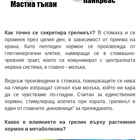
Как точно се секретира грелинът?
В стомаха и се
променя през целия ден, в зависимост от приема на
храна. Като пептиден хормон се произвежда от
глеглинергични клетки, намиращи се в стомашно-
чревния тракт, които си комуникират с централната
нервна система, и главно - мозъка.
Веднъж произведени в стомаха, повишващите се нива
на глицин изпращат сигнал към мозъка, който ни кара
да се чувстваме по-гладни. Считан за единствения
хормон, стимулиращ апетита при хората, грелинът е
един от главните „виновници” за преяждането.
Какво е влиянието на грелин върху растежния
хормон и метаболизма?