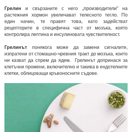
Грелин
и свързаните с него „производители” на
растежния хормон увеличават телесното тегло. По
един начин, те правят това, като задействат
рецепторите в специфична част от мозъка, която
контролира лептина и инсулиновата чувствителност.
Грелинът
понякога може да замени сигналите,
изпратени от стомашно-чревния тракт до мозъка, които
ни казват да спрем да ядем. Грелинът допринася за
клетъчни промени, включително и такива в ендотелните
клетки, облицоващи кръвоносните съдове.