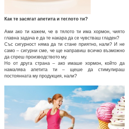
Как те засягат апетита и теглото ти?
Ами ако ти кажем, че в тялото ти има хормон, чиято
главна задача е да те накара да се чувстваш гладен?
Със сигурност няма да ти стане приятно, нали? И не
само – сигурни сме, че ще направиш всичко възможно
да спреш производството му.
Но от друга страна – ако имаше хормон, който да
намалява апетита ти – щеше да стимулираш
постоянната му продукция, нали?