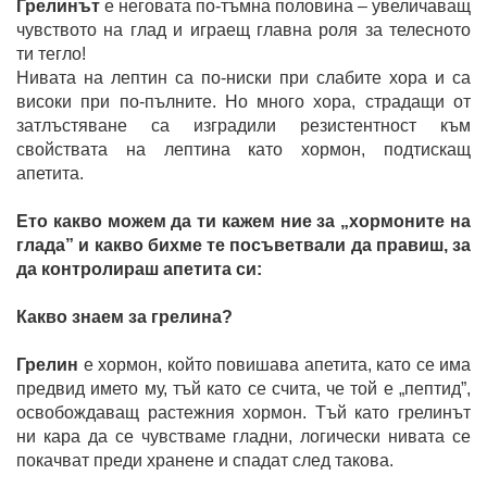
Грелинът
е неговата по-тъмна половина – увеличаващ
чувството на глад и играещ главна роля за телесното
ти тегло!
Нивата на лептин са по-ниски при слабите хора и са
високи при по-пълните. Но много хора, страдащи от
затлъстяване са изградили резистентност към
свойствата на лептина като хормон, подтискащ
апетита.
Ето какво можем да ти кажем ние за „хормоните на
глада” и какво бихме те посъветвали да правиш, за
да контролираш апетита си:
Какво знаем за грелина?
Грелин
е хормон, който повишава апетита, като се има
предвид името му, тъй като се счита, че той е „пептид”,
освобождаващ растежния хормон. Тъй като грелинът
ни кара да се чувстваме гладни, логически нивата се
покачват преди хранене и спадат след такова.