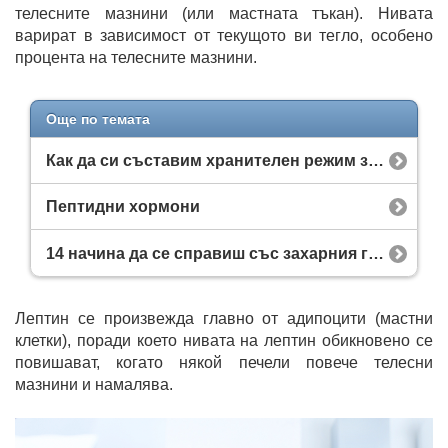
телесните мазнини (или мастната тъкан). Нивата
варират в зависимост от текущото ви тегло, особено
процента на телесните мазнини.
Още по темата
Как да си съставим хранителен режим за отслабване: стъпка по стъпка + примерно меню
Пептидни хормони
14 начина да се справиш със захарния глад
Лептин се произвежда главно от адипоцити (мастни
клетки), поради което нивата на лептин обикновено се
повишават, когато някой печели повече телесни
мазнини и намалява.