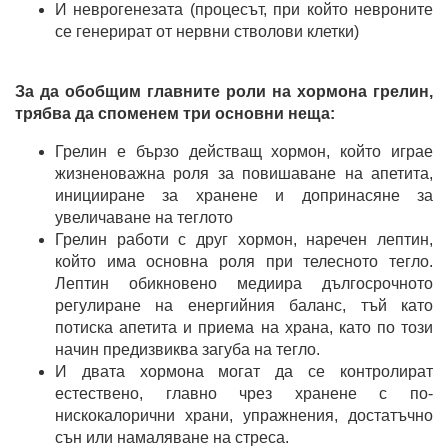
И неврогенезата (процесът, при който невроните
се генерират от нервни стволови клетки)
За да обобщим главните роли на хормона грелин,
трябва да споменем три основни неща:
Грелин е бързо действащ хормон, който играе
жизненоважна роля за повишаване на апетита,
иницииране за хранене и допринасяне за
увеличаване на теглото
Грелин работи с друг хормон, наречен лептин,
който има основна роля при телесното тегло.
Лептин обикновено медиира дългосрочното
регулиране на енергийния баланс, тъй като
потиска апетита и приема на храна, като по този
начин предизвиква загуба на тегло.
И двата хормона могат да се контролират
естествено, главно чрез хранене с по-
нискокалорични храни, упражнения, достатъчно
сън или намаляване на стреса.