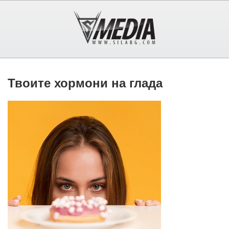
Твоите хормони на глада