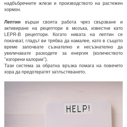
надбъбречните жлези и производството на растежен
хормон.
Лептин
върши своята работа чрез свързване и
активиране на рецептори в мозъка, известни като
LEPR-B рецептори. Когато нивата на лептин се
покачват, гладът ви трябва да намалее, като в същото
време започвате съзнателно и несъзнателно да
увеличавате разходите за енергия (количеството
"изгорени калории").
Тази система за обратна връзка помага на повечето
хора да предотвратят затлъстяването.