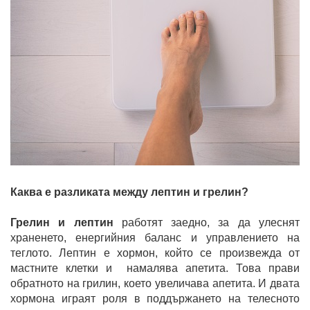
Каква е разликата между лептин и грелин?
Грелин и лептин
работят заедно, за да улеснят
храненето, енергийния баланс и управлението на
теглото. Лептин е хормон, който се произвежда от
мастните клетки и намалява апетита. Това прави
обратното на грилин, което увеличава апетита. И двата
хормона играят роля в поддържането на телесното