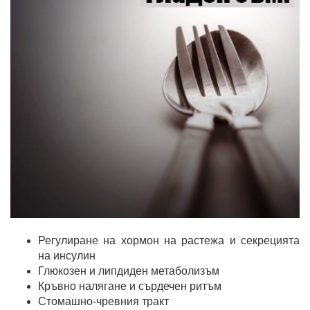
Регулиране на хормон на растежа и секрецията
на инсулин
Глюкозен и липдиден метаболизъм
Кръвно налягане и сърдечен ритъм
Стомашно-чревния тракт