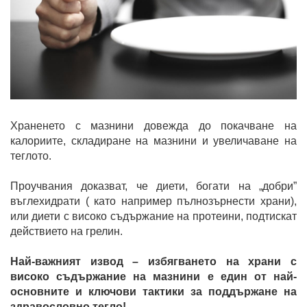
Храненето с мазнини довежда до покачване на
калориите, складиране на мазнини и увеличаване на
теглото.
Проучвания доказват, че диети, богати на „добри”
въглехидрати ( като например пълнозърнести храни),
или диети с високо съдържание на протеини, подтискат
действието на грелин.
Най-важният извод – избягването на храни с
високо съдържание на мазнини е един от най-
основните и ключови тактики за поддържане на
здравословно тегло!