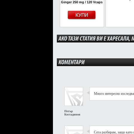
Ginger 250 mg / 120 Vcaps
Много интересно изследва
Петър
Костадинов
Сега разбирам, защо като 