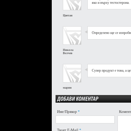
яко и върху тестостерона.
Цветан
Определено ще се изпробв
Никола
Велчев
Супер продукт e това, а це
марин
Име/Прякор
*
Комен
Твоят E-Mail
*