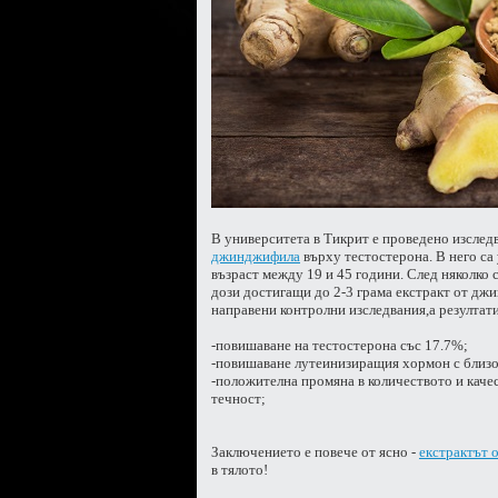
В университета в Тикрит е проведено изследв
джинджифила
върху тестостерона. В него са
възраст между 19 и 45 години.
След няколко 
дози достигащи до 2-3 грама екстракт от дж
направени контролни изследвания,а резултати
-повишаване на тестостерона със 17.7%;
-повишаване лутеинизиращия хормон с близо
-положителна промяна в количеството и каче
течност;
Заключението е повече от ясно -
екстрактът
в тялото!