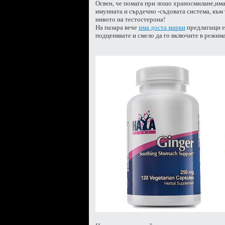
Освен, че помага при лошо храносмилане,има
имунната и сърдечно -съдовата систeма, към
нивото на тестостерона!
На пазара вече
има доста марки
предлагащи ек
подценявате и смело да го включите в режима