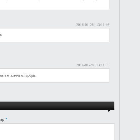
2016-01-28 | 13:11:46
а.
2016-01-28 | 13:11:05
ната е повече от добра.
тар
*