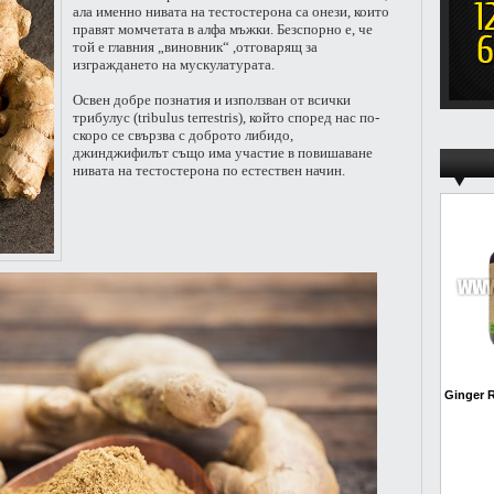
ала именно нивата на тестостерона са онези, които
правят момчетата в алфа мъжки. Безспорно е, че
той е главния „виновник“ ,отговарящ за
изграждането на мускулатурата.
Освен добре познатия и използван от всички
трибулус (tribulus terrestris), който според нас по-
скоро се свързва с доброто либидо,
джинджифилът също има участие в повишаване
нивата на тестостерона по естествен начин.
Ginger R