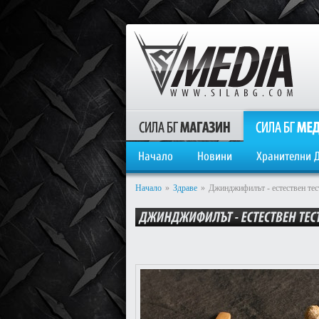
Начало
Новини
Хранителни 
Начало
»
Здраве
»
Джинджифилът - естествен тес