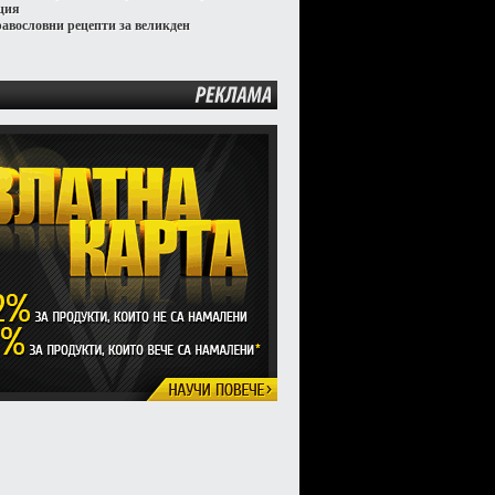
ция
равословни рецепти за великден
РЕКЛАМА