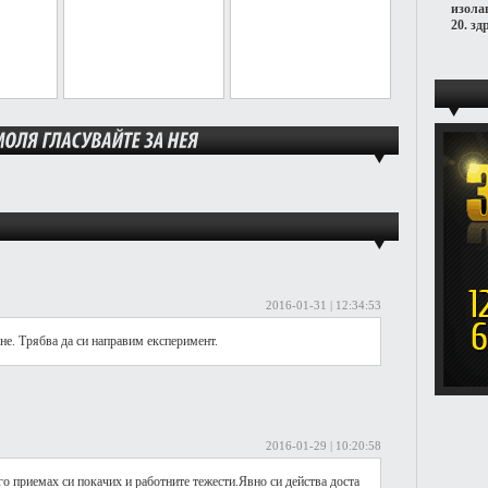
изола
20.
зд
2016-01-31 | 12:34:53
не. Трябва да си направим експеримент.
2016-01-29 | 10:20:58
го приемах си покачих и работните тежести.Явно си действа доста