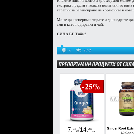
Ниските нива на който и да е хормон можем д
екстракт предлага толкова позитиви, то няма
терапии за балансиране на хормоните в чове
Може да експериментирате и да внедрите дж
ами и като подправка и чай.
СИЛА БГ Тийм!
6
9072
-25%
7
.
/
14
.
Ginger Root Extra
28
24
€
лв.
60 Caps