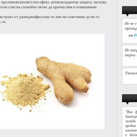
 противовъзпалителен ефект, антиоксидантна защита, засилва
 този списък спокойно може да причислим и повишаване
стракт от джинджифил,така че ние ви съветваме да не го
 си.
Не че 
тренир
от
П
Не нап
марка 
Уникал
"Във 
бактер
хиляди
вредни
амоние
е без