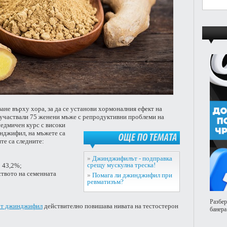
ане върху хора, за да се установи хормоналния ефект на
 участвали 75 женени мъже с репродуктивни проблеми на
седмичен курс с високи
инджифил, на мъжете са
те са следните:
ОЩЕ
ПО
ТЕМАТА
»
Джинджифилът - подправка
срещу мускулна треска!
 43,2%;
ството на семенната
»
Помага ли джинджифил при
ревматизъм?
Разбер
 от джинджифил
действително повишава нивата на тестостерон
банера