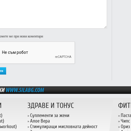
омете ме при нови коментари
И
ЗДРАВЕ И ТОНУС
ФИТ
t)
Суплементи за жени
Паст
»
»
t)
Алое Вера
Чипс
»
»
 workout)
Стимулиращи мисловната дейност
Ориз
»
»