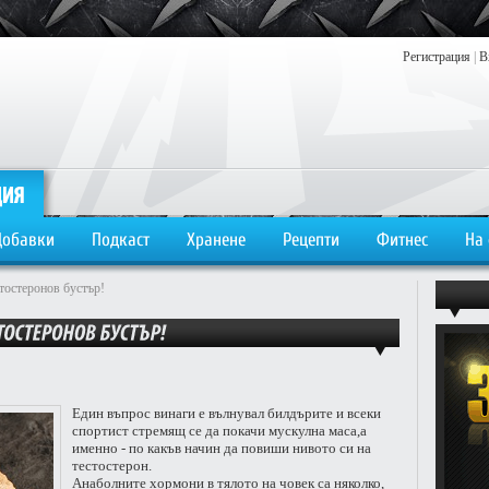
Регистрация
|
В
Добавки
Подкаст
Хранене
Рецепти
Фитнес
На
тостеронов бустър!
Един въпрос винаги е вълнувал билдърите и всеки
спортист стремящ се да покачи мускулна маса,а
именно - по какъв начин да повиши нивото си на
тестостерон.
Анаболните хормони в тялото на човек са няколко,