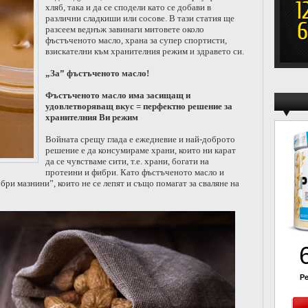
хляб, така и да се сподели като се добави в
различни сладкиши или сосове. В тази статия ще
разсеем веднъж завинаги митовете около
фъстъченото масло, храна за супер спортисти,
взискателни към хранителния режим и здравето си.
„За” фъстъченото масло!
Фъстъченото масло има засищащ и
удовлетворяващ вкус = перфектно решение за
хранителния Ви режим
Войната срещу глада е ежедневие и най-доброто
решение е да консумираме храни, които ни карат
да се чувстваме сити, т.е. храни, богати на
протеини и фибри. Като фъстъченото масло и
бри мазнини”, които не се лепят и също помагат за сваляне на
Pe