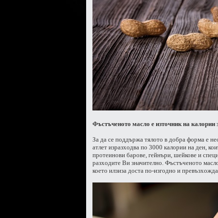
Фъстъченото масло е източник на калории 
За да се поддържа тялото в добра форма е не
атлет изразходва по 3000 калории на ден, ко
протеинови барове, гейнъри, шейкове и специ
разходите Ви значително. Фъстъченото масло,
което илзиза доста по-изгодно и превъзхожда 