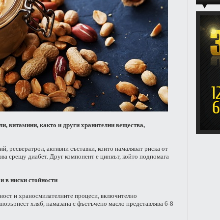
и, витамини, както и други хранителни вещества,
ий, ресвератрол, активни съставки, които намаляват риска от
зва срещу диабет. Друг компонент е цинкът, който подпомага
и в ниски стойности
еност и храносмилателните процеси, включително
нозърнест хляб, намазана с фъстъчено масло представлява 6-8