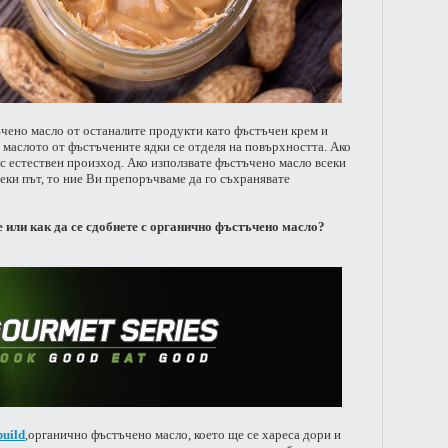
чено масло от останалите продукти като фъстъчен крем и
 маслото от фъстъчените ядки се отделя на повърхността. Ако
 е с естествен произход. Ако използвате фъстъчено масло всеки
секи път, то ние Ви препоръчваме да го съхранявате
 или как да се сдобиете с органично фъстъчено масло?
uild
,органично фъстъчено масло, което ще се хареса дори и