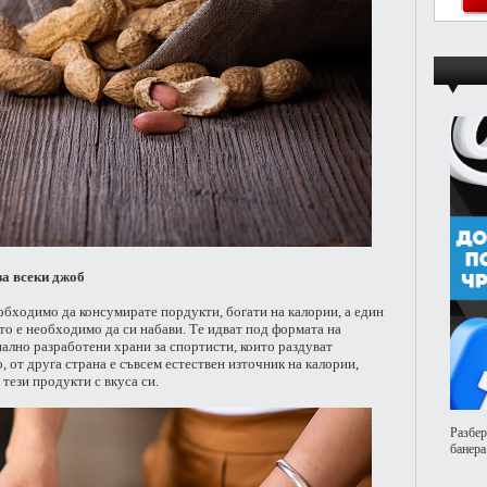
за всеки джоб
обходимо да консумирате пордукти, богати на калории, а един
ито е необходимо да си набави. Те идват под формата на
ално разработени храни за спортисти, които раздуват
 от друга страна е съвсем естествен източник на калории,
тези продукти с вкуса си.
Разбер
банера