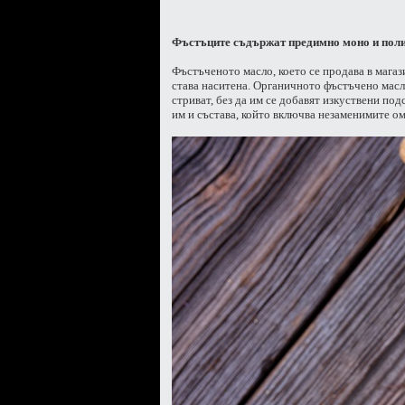
Фъстъците съдържат предимно моно и поли-
Фъстъченото масло, което се продава в магаз
става наситена. Органичното фъстъчено масл
стриват, без да им се добавят изкуствени под
им и състава, който включва незаменимите ом