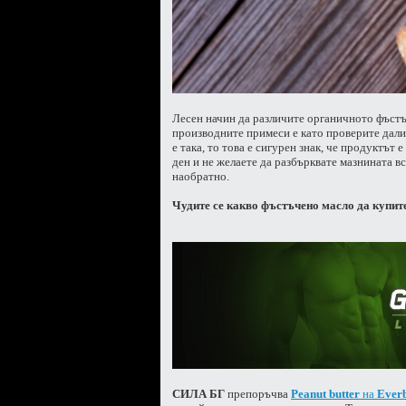
Лесен начин да различите органичното фъстъ
производните примеси е като проверите дали
е така, то това е сигурен знак, че продуктът
ден и не желаете да разбърквате мазнината в
наобратно.
Чудите се какво фъстъчено масло да купите
СИЛА БГ
препоръчва
Peanut butter
на
Everb