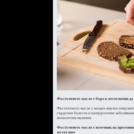
Фъстъченото масло е бърз и лесен начин да
Фъстъченото масло е мощен имуностимулант, 
сърдечни болести и канцерогенни заболявания
ненаситени мазнини.
Фъстъченото масло е източник на протеини
мускулите