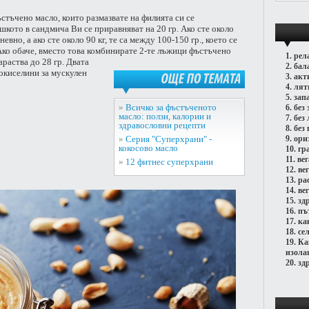
стъчено масло, които размазвате на филията си се
шкото в сандмича Ви се приравняват на 20 гр. Ако сте около
евно, а ако сте около 90 кг, те са между 100-150 гр., което се
Ако обаче, вместо това комбинирате 2-те лъжици фъстъчено
1.
рел
араства до 28 гр.
Двата
2.
бал
окиселини за мускулен
3.
акт
4.
лят
ОЩЕ
ПО
ТЕМАТА
5.
зап
»
Всичко за фъстъченото
6.
без 
масло: ползи, калории и
7.
без
здравословни рецепти
8.
без 
»
Серия "Суперхрани" -
9.
ори
кокосово масло
10.
гр
11.
ве
»
12 фитнес суперхрани
12.
ве
13.
ра
14.
ве
15.
зд
16.
пъ
17.
ка
18.
се
19.
Ка
изола
20.
зд