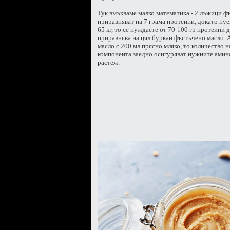
Тук вмъкваме малко математика - 2 лъжици фъ
приравняват на 7 грама протеини, докато пуе
65 кг, то се нуждаете от 70-100 гр протеини дн
приравнява на цял буркан фъстъчено масло. 
масло с 200 мл прясно мляко, то количество н
компонента заедно осигуряват нужните амин
растеж.