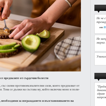
Не че 
тренир
от
П
Не нап
марка 
Уникал
 се предпазите от сърдечни болести
със силни противовъзпалителни сили, които предпазват от
"Предл
. Това се дължи на състава му, който включва моно и поли-
динами
здрав
напреж
, необходими за изграждането и възстановяването на