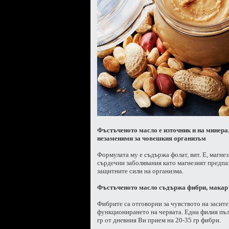
Фъстъченото масло е източник и на минерал
незаменими за човешкия организъм
Формулата му е съдържа фолат, вит. Е, магнез
сърдечни заболявания като магнезият предпа
защитните сили на организма.
Фъстъченото масло съдържа фибри, макар 
Фибрите са отговорни за чувството на засит
функционирането на червата. Една филия пъл
гр от дневния Ви прием на 20-35 гр фибри.