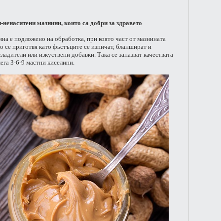
ненаситени мазнини, които са добри за здравето
ина е подложено на обработка, при която част от мазнината
о се приготвя като фъстъците се изпичат, бланшират и
сладители или изкуствени добавки. Така се запазват качествата
ега 3-6-9 мастни киселини.