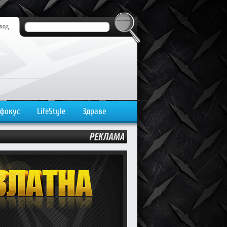
ход
 фокус
LifeStyle
Здраве
РЕКЛАМА