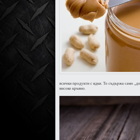
всички продукти с ядки. То съдържа само „до
високо кръвно.