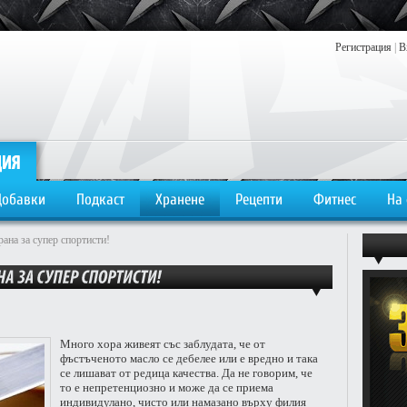
Регистрация
|
В
Добавки
Подкаст
Хранене
Рецепти
Фитнес
На
рана за супер спортисти!
Много хора живеят със заблудата, че от
фъстъченото масло се дебелее или е вредно и така
се лишават от редица качества. Да не говорим, че
то е непретенциозно и може да се приема
индивидулано, чисто или намазано върху филия