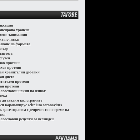
ТАГОВЕ
аксация
ансирано хранене
ивни занимания
на почивка
азване на формата
захар
 лактоза
глутен
зов протеин
ахов протеин
ган хранителни добавки
ган диета
стителен протеин
ган протеин
равословен начин на живот
тека
к да свалим килограмите
лен коронавирус selenium coronavirus
к да се справим с депресията по време на
ция
равословни рецепти за великден