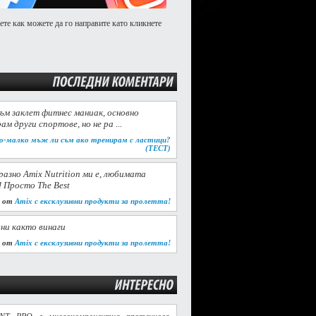
ете как можете да го направите като кликнете
ПОСЛЕДНИ
КОМЕНТАРИ
съм заклет фитнес маниак, основно
ам други спортове, но не ра ...
о-малко мъж ли съм ако тренирам с ластици?
(ТЕСТ)
разно Amix Nutrition ми е, любимата
! Просто The Best
от
Amix с ексклузивни продукти за пролетта!
ни както винаги
от
Amix с ексклузивни продукти за пролетта!
ИНТЕРЕСНО