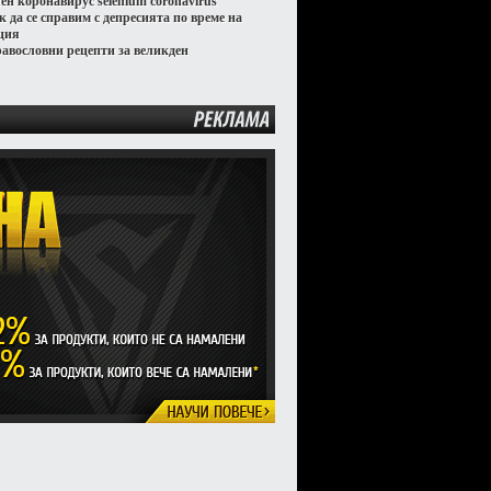
лен коронавирус selenium coronavirus
к да се справим с депресията по време на
ция
равословни рецепти за великден
РЕКЛАМА