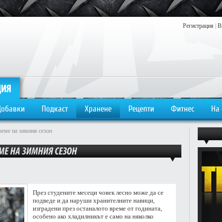
Регистрация
|
В
Добавки
Подкаст
Хранене
Рецепти
Фитнес
На
реме на зимния сезон
През студените месеци човек лесно може да се
подведе и да наруши хранителните навици,
изградени през останалото време от годината,
особено ако хладилникът е само на няколко