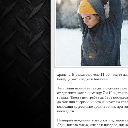
хранене. В резултат, около 11:00 часа те изп
боклуци като сладки и бомбони.
Тези лоши навици могат да продължат през 
от дневните калории между 7 и 10 ч., точно
грешка. Твоята цел трябва да бъде последов
да запазиш енергийни нива и нивата на кръв
позволиш да достигне връхна точка, при коя
погледа ти.
Планирай междинните закуски предварителн
Ядки, кисело мляко, извара и плодове, нис