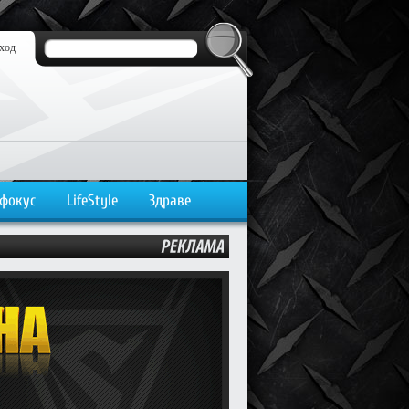
ход
 фокус
LifeStyle
Здраве
РЕКЛАМА