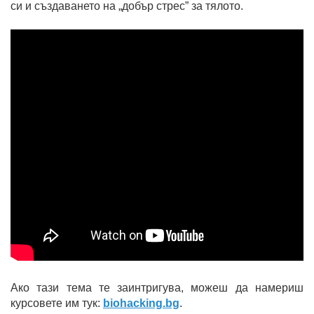
си и създаването на „добър стрес” за тялото.
Ако тази тема те заинтригува, можеш да намериш
курсовете им тук:
biohacking.bg
.