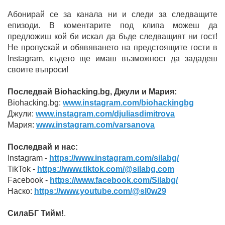
Абонирай се за канала ни и следи за следващите
епизоди. В коментарите под клипа можеш да
предложиш кой би искал да бъде следващият ни гост!
Не пропускай и обявяването на предстоящите гости в
Instagram, където ще имаш възможност да зададеш
своите въпроси!
Последвай
Biohacking.bg, Джули и Мария:
Biohacking.bg:
www.instagram.com/biohackingbg
Джули:
www.instagram.com/djuliasdimitrova
Мария:
www.instagram.com/varsanova
Последвай и нас:
Instagram -
https://www.instagram.com/silabg/
TikTok -
https://www.tiktok.com/@silabg.com
Facebook -
https://www.facebook.com/Silabg/
Наско:
https://www.youtube.com/@sl0w29
СилаБГ Тийм!
.