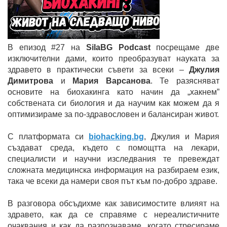
В епизод #27 на
SilaBG Podcast
посрещаме две
изключителни дами, които преобразуват науката за
здравето в практически съвети за всеки –
Джулия
Димитрова
и
Мария Варсанова
. Те разясняват
основите на биохакинга като начин да „хакнем”
собствената си биология и да научим как можем да я
оптимизираме за по-здравословен и балансиран живот.
С платформата си
biohacking.bg
, Джулия и Мария
създават среда, където с помощтта на лекари,
специалисти и научни изследвания те превеждат
сложната медицинска информация на разбираем език,
така че всеки да намери своя път към по-добро здраве.
В разговора обсъдихме как зависимостите влияят на
здравето, как да се справяме с нереалистичните
очаквания и как да разпознаваме, когато стресираме