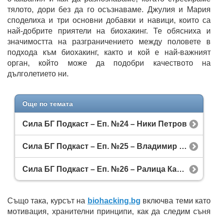
тялото, дори без да го осъзнаваме. Джулия и Мария
споделиха и три основни добавки и навици, които са
най-добрите приятели на биохакинг. Те обясниха и
значимостта на разграничението между половете в
подхода към биохакинг, както и кой е най-важният
орган, който може да подобри качеството на
дълголетието ни.
Още по темата
Сила БГ Подкаст – Еп. №24 – Ники Петров
Сила БГ Подкаст – Еп. №25 – Владимир Георгиев
Сила БГ Подкаст – Еп. №26 – Ралица Кашинова
Също така, курсът на
biohacking.bg
включва теми като
мотивация, хранителни принципи, как да следим съня