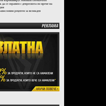
лен коронавирус selenium coronavirus
к да се справим с депресията по време на
ция
равословни рецепти за великден
РЕКЛАМА