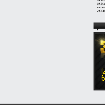
18.
се
19.
Ка
изола
20.
зд