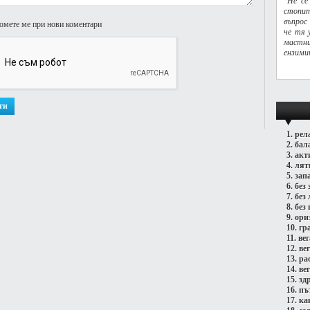
"Не се
стопит
въпрос
омете ме при нови коментари
че тя 
мастн
ензими
1.
рел
2.
бал
3.
акт
4.
лят
5.
зап
6.
без 
7.
без
8.
без 
9.
ори
10.
гр
11.
ве
12.
ве
13.
ра
14.
ве
15.
зд
16.
пъ
17.
ка