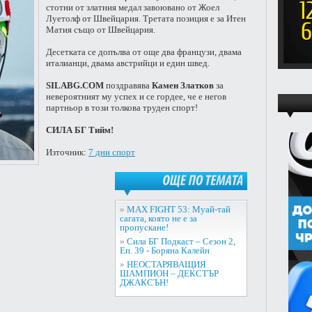
стотни от златния медал завоювано от Жоел
Луетолф от Швейцария. Третата позиция е за Итен
Матия също от Швейцария.
Десетката се допълва от още два французи, двама
италианци, двама австрийци и един швед.
SILABG.COM
поздравява
Камен Златков
за
невероятният му успех и се гордее, че е негов
партньор в този толкова труден спорт!
СИЛА БГ Тийм!
Източник:
7 дни спорт
ОЩЕ
ПО
ТЕМАТА
»
MAX FIGHT 53: Муай-тай
сагата, която не е за
пропускане!
»
Сила БГ Подкаст – Сезон 2,
Еп. 39 - Боряна Калейн
»
НЕОСТАРЯВАЩИЯ
ШАМПИОН – ДЕКСТЪР
ДЖАКСЪН!