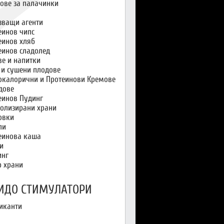
ове за палачинки
зващи агенти
еинов чипс
еинов хляб
еинов сладолед
ве и напитки
 и сушени плодове
окалорични и Протеинови Кремове
дове
еинов Пудинг
олизирани храни
овки
пи
еинова каша
и
инг
р храни
ИДО СТИМУЛАТОРИ
иканти