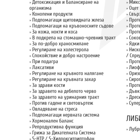
Детоксикация и балансиране на
Микс
»
»
организма
Оцет
»
Конопени продукти
Свър
»
»
Подпомагащи щитовидната жлеза
Прот
»
»
Подпомагащи на кръвоносните съдове
Прот
»
»
За кожа, нокти и коса
Прот
»
»
В подкрепа на стомашно-чревния тракт
Соко
»
»
За по-добро храносмилане
Ядки
»
»
Регулиране на холестерола
Ниск
»
»
Спокойствие и добро настроение
/ Спре
»
При подагра
Прот
»
»
Лаксативи
Лиоф
»
»
Регулиране на кръвното налягане
Ориз
»
»
Регулиране на кръвната захар
Сиро
»
»
За здрави кости
Прот
»
»
За здравето на дебелото черво
Дъвк
»
»
За здравето на уринарния тракт
Дрес
»
»
Против гадене и световъртеж
Супе
»
»
Овладяване на стреса
»
Подпомагащи нервната система
»
ЛИБ
Хормонален баланс
»
Репродуктивна функция
»
Лубр
»
Грижа за Дихателната Система
»
5-HTP / 5-Хидрокситриптофан
»