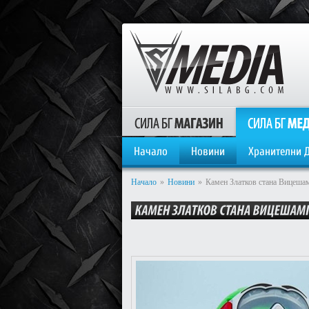
Начало
Новини
Хранителни 
Начало
»
Новини
»
Камен Златков стана Вицеша