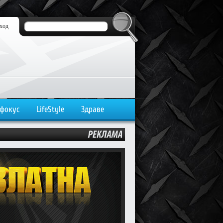
ход
 фокус
LifeStyle
Здраве
РЕКЛАМА