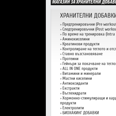
ХРАНИТЕЛНИ ДОБАВК
Предтренировъчни (Pre workou
»
Следтренировъчни (Post workou
»
По време на тренировка (Intra
»
Аминокиселини
»
Креатинови продукти
»
Контролиране на теглото и от
»
Ставно възстановяване
»
Протеини
»
Гейнъри за покачване на тегло
»
ALL IN ONE продукти
»
Витамини и минерали
»
Мастни киселини
»
Антиоксиданти
»
Екстракти
»
Въглехидрати
»
Хормонно-стимулиращи и хар
»
продукти
Електролити
»
БИОХАКИНГ ДОБАВКИ
»