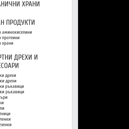
АНИЧНИ ХРАНИ
АН ПРОДУКТИ
н аминокиселини
н протеини
н храни
РТНИ ДРЕХИ И
ЕСОАРИ
и дрехи
ки дрехи
и ръкавици
ки ръкавици
ъри
ни
ли
тници
ленки
езенки