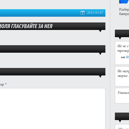
Разбер
2022-03-07
банера
Не че 
тренир
от
П
Не нап
марка 
тар
*
Уникал