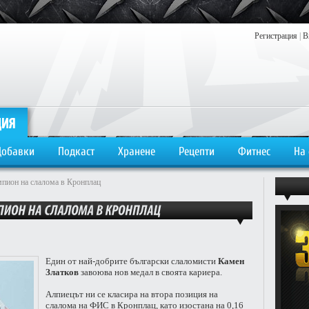
Регистрация
|
В
Добавки
Подкаст
Хранене
Рецепти
Фитнес
На
мпион на слалома в Кронплац
Един от най-добрите български слаломисти
Камен
Златков
завоюва нов медал в своята кариера.
Алпиецът ни се класира на втора позиция на
слалома на ФИС в Кронплац, като изостана на 0,16