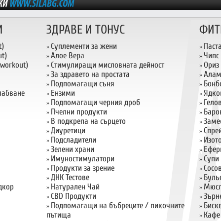
И
ЗДРАВЕ И ТОНУС
ФИТ
t)
Суплементи за жени
Паст
»
»
t)
Алое Вера
Чипс
»
»
 workout)
Стимулиращи мисловната дейност
Ориз
»
»
За здравето на простата
Алам
»
»
Подпомагащи съня
Бонб
»
»
слабване
Ензими
Ядко
»
»
Подпомагащи черния дроб
Гело
»
»
Пчелни продукти
Баро
»
»
В подкрепа на сърцето
Заме
»
»
Диуретици
Спрей
»
»
Подсладители
Изот
»
»
Зелени храни
Ефер
»
»
Имуностимулатори
Супи
»
»
Продукти за зрение
Сосо
»
»
ДНК Тестове
Буль
»
»
дкор
Натурален Чай
Мюсл
»
»
CBD Продукти
Зърн
»
»
Подпомагащи на бъбреците / пикочните
Биск
»
»
пътища
Кафе
»