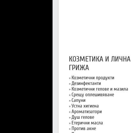
КОЗМЕТИКА И ЛИЧНА
ГРИЖА
Козметични продукти
»
Дезинфектанти
»
Козметични гелове и мазила
»
Срещу оплешивяване
»
Сапуни
»
Устна хигиена
»
Ароматизатори
»
Душ гелове
»
Етерични масла
»
Против акне
»