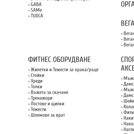
ОРГ
GABA
»
SAMe
»
TUDCA
»
ВЕГ
Вега
»
Вега
»
Вега
»
ФИТНЕС ОБОРУДВАНЕ
СПО
АКС
Жилетки и Тежести за крака/ръце
»
Стойки
»
Мъжк
»
Уреди
»
Дамс
»
Топки
»
Мъжк
»
Въжета за скачане
»
Дамс
»
Тренажори
»
Шейк
»
Лостове и щипки
»
Кола
»
Тежести
»
Фити
»
Шлемове за врат
»
Наки
»
Нако
»
Нагл
»