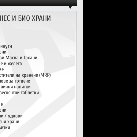
НЕС И БИО ХРАНИ
а
инути
они
ви Масла и Тахани
ве и желета
ве
стители на хранене (MRP)
ове за готвене
онични напитки
весцентни таблетки
ве
они
и / ядкови
ени храни
витки