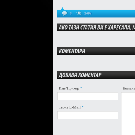
0
2499
Име/Прякор
*
Комен
Твоят E-Mail
*