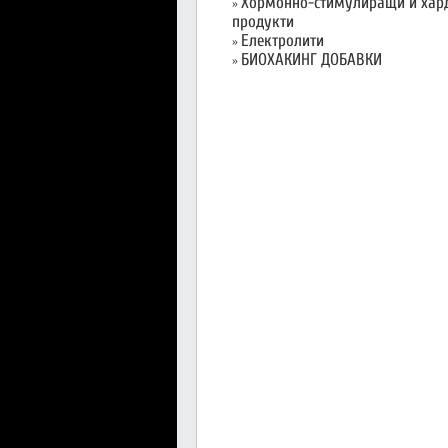
Хормонно-стимулиращи и хар
»
продукти
Електролити
»
БИОХАКИНГ ДОБАВКИ
»