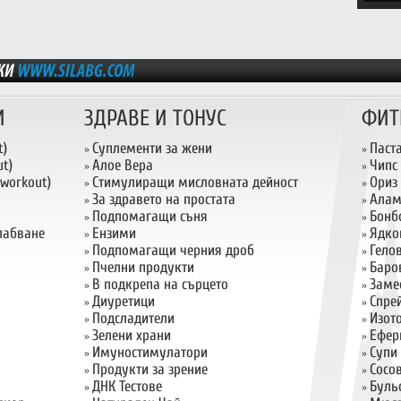
И
ЗДРАВЕ И ТОНУС
ФИТ
t)
Суплементи за жени
Паст
»
»
t)
Алое Вера
Чипс
»
»
 workout)
Стимулиращи мисловната дейност
Ориз
»
»
За здравето на простата
Алам
»
»
Подпомагащи съня
Бонб
»
»
слабване
Ензими
Ядко
»
»
Подпомагащи черния дроб
Гело
»
»
Пчелни продукти
Баро
»
»
В подкрепа на сърцето
Заме
»
»
Диуретици
Спрей
»
»
Подсладители
Изот
»
»
Зелени храни
Ефер
»
»
Имуностимулатори
Супи
»
»
Продукти за зрение
Сосо
»
»
ДНК Тестове
Буль
»
»