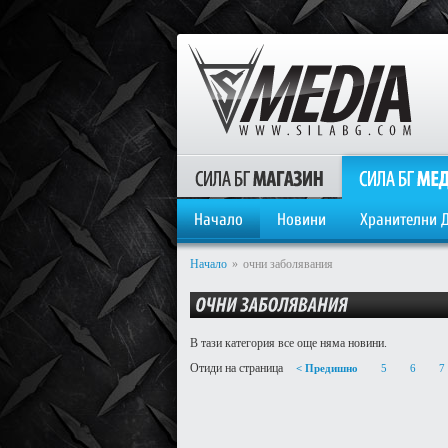
Начало
Новини
Хранителни 
Начало
»
очни заболявания
В тази категория все още няма новини.
Отиди на страница
< Предишно
5
6
7