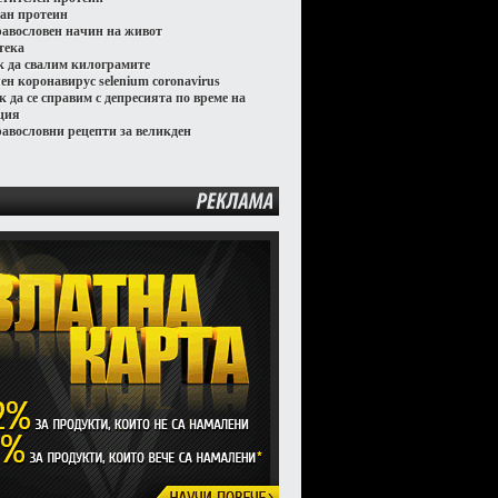
ган протеин
равословен начин на живот
тека
к да свалим килограмите
лен коронавирус selenium coronavirus
к да се справим с депресията по време на
ция
равословни рецепти за великден
РЕКЛАМА