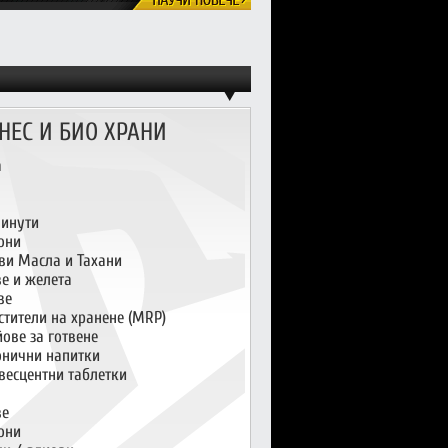
НЕС И БИО ХРАНИ
а
инути
они
ви Масла и Тахани
ве и желета
ве
стители на хранене (MRP)
ове за готвене
онични напитки
весцентни таблетки
ве
они