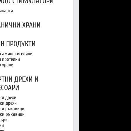
ИДО СТИМУЛАТОРИ
иканти
АНИЧНИ ХРАНИ
АН ПРОДУКТИ
н аминокиселини
н протеини
н храни
РТНИ ДРЕХИ И
ЕСОАРИ
и дрехи
ки дрехи
и ръкавици
ки ръкавици
ъри
ни
ли