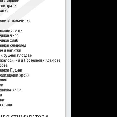
и / ядкови
ени храни
витки
ове за палачинки
зващи агенти
еинов чипс
еинов хляб
еинов сладолед
ве и напитки
 и сушени плодове
окалорични и Протеинови Кремове
дове
еинов Пудинг
олизирани храни
овки
пи
еинова каша
и
инг
р храни