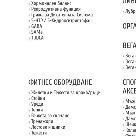
ЛИБ
Хормонален баланс
»
Репродуктивна функция
»
Лубр
»
Грижа за Дихателната Система
»
5-HTP / 5-Хидрокситриптофан
»
ОРГ
GABA
»
SAMe
»
TUDCA
»
ВЕГ
Вега
»
Вега
»
Вега
»
ФИТНЕС ОБОРУДВАНЕ
СПО
АКС
Жилетки и Тежести за крака/ръце
»
Стойки
»
Мъжк
»
Уреди
»
Дамс
»
Топки
»
Мъжк
»
Въжета за скачане
»
Дамс
»
Тренажори
»
Шейк
»
Лостове и щипки
»
Кола
»
Тежести
»
Фити