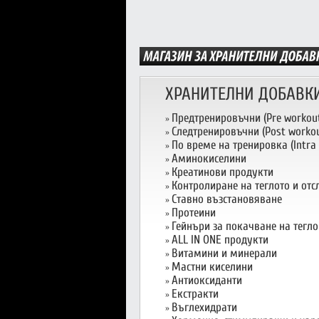
ХРАНИТЕЛНИ ДОБАВК
Предтренировъчни (Pre workou
»
Следтренировъчни (Post workou
»
По време на тренировка (Intra
»
Аминокиселини
»
Креатинови продукти
»
Контролиране на теглото и от
»
Ставно възстановяване
»
Протеини
»
Гейнъри за покачване на тегло
»
ALL IN ONE продукти
»
Витамини и минерали
»
Мастни киселини
»
Антиоксиданти
»
Екстракти
»
Въглехидрати
»