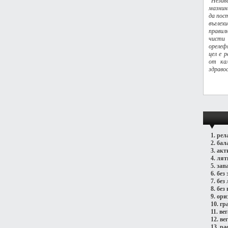
"Незав
мазнин
да пос
въгле
правил
чисти
орелеф
цел е 
от ка
здраво
1.
рел
2.
бал
3.
акт
4.
лят
5.
зап
6.
без 
7.
без
8.
без 
9.
ори
10.
гр
11.
ве
12.
ве
13.
ра