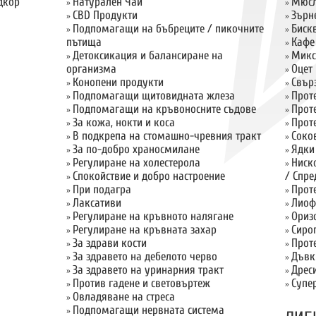
дкор
Натурален Чай
Мюсл
»
»
CBD Продукти
Зърн
»
»
Подпомагащи на бъбреците / пикочните
Биск
»
»
пътища
Кафе
»
Детоксикация и балансиране на
Микс
»
»
организма
Оцет
»
Конопени продукти
Свър
»
»
Подпомагащи щитовидната жлеза
Прот
»
»
Подпомагащи на кръвоносните съдове
Прот
»
»
За кожа, нокти и коса
Прот
»
»
В подкрепа на стомашно-чревния тракт
Соко
»
»
За по-добро храносмилане
Ядки
»
»
Регулиране на холестерола
Ниск
»
»
Спокойствие и добро настроение
/ Спре
»
При подагра
Прот
»
»
Лаксативи
Лиоф
»
»
Регулиране на кръвното налягане
Ориз
»
»
Регулиране на кръвната захар
Сиро
»
»
За здрави кости
Прот
»
»
За здравето на дебелото черво
Дъвк
»
»
За здравето на уринарния тракт
Дрес
»
»
Против гадене и световъртеж
Супе
»
»
Овладяване на стреса
»
Подпомагащи нервната система
»