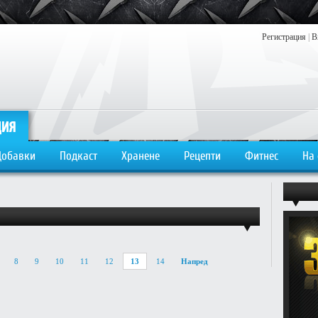
Регистрация
|
В
Добавки
Подкаст
Хранене
Рецепти
Фитнес
На
8
9
10
11
12
13
14
Напред