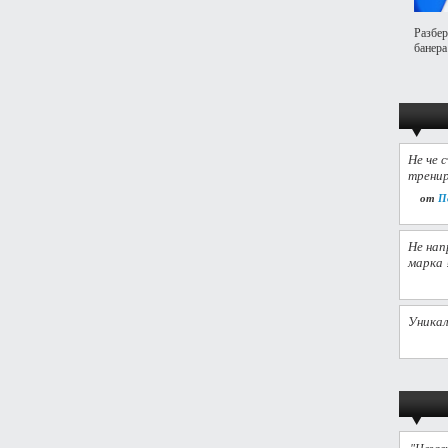
Разбер
банера
Не че 
тренир
от
П
Не нап
марка 
Уникал