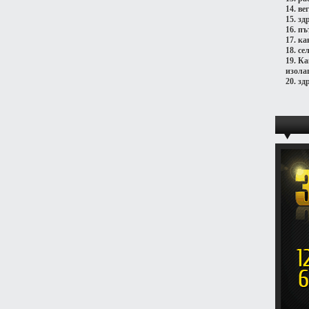
14.
ве
15.
зд
16.
пъ
17.
ка
18.
се
19.
Ка
изола
20.
зд