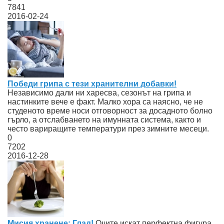
7841
2016-02-24
Победи грипа с тези хранителни добавки!
Независимо дали ни харесва, сезонът на грипа и
настинките вече е факт. Малко хора са наясно, че не
студеното време носи отговорност за досадното болно
гърло, а отслабването на имунната система, както и
често вариращите температури през зимните месеци.
0
7202
2016-12-28
Мисия хранене: Глад!
Oчите искат перфектна фигура,