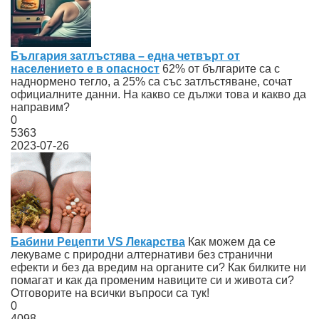
България затлъстява – една четвърт от
населението е в опасност
62% от българите са с
наднормено тегло, а 25% са със затлъстяване, сочат
официалните данни. На какво се дължи това и какво да
направим?
0
5363
2023-07-26
Бабини Рецепти VS Лекарства
Как можем да се
лекуваме с природни алтернативи без странични
ефекти и без да вредим на органите си? Как билките ни
помагат и как да променим навиците си и живота си?
Отговорите на всички въпроси са тук!
0
4098