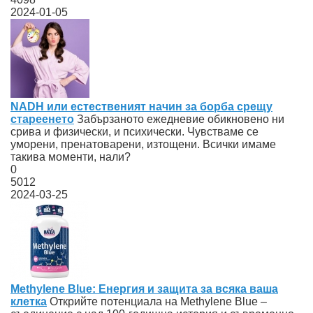
2024-01-05
NADH или естественият начин за борба срещу
стареенето
Забързаното ежедневие обикновено ни
срива и физически, и психически. Чувстваме се
уморени, пренатоварени, изтощени. Всички имаме
такива моменти, нали?
0
5012
2024-03-25
Methylene Blue: Енергия и защита за всяка ваша
клетка
Открийте потенциала на Methylene Blue –