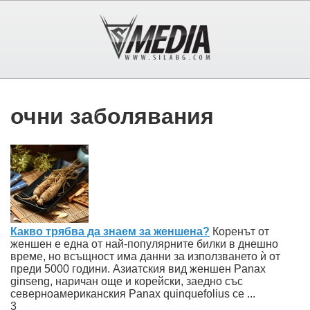
очни заболявания
Какво трябва да знаем за женшена?
Коренът от
женшен е една от най-популярните билки в днешно
време, но всъщност има данни за използването ѝ от
преди 5000 години. Азиатския вид женшен Panax
ginseng, наричан още и корейски, заедно със
северноамериканския Panax quinquefolius се ...
3