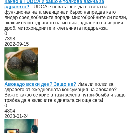
Какво е TUDCA и защо е толкова важна за
здравето?
TUDCA е новата звезда в света на
функционалната медицина и бързо напредва като
лидер сред добавките поради многобройните си ползи,
включително здравето на мозъка, здравето на черния
дроб, митохондриите и клетъчната поддръжка.
0
7398
2022-09-15
Авокадо всеки ден? Защо не?
Има ли ползи за
здравето от ежедневната консумация на авокадо?
Вижте какво се крие в тази зелена нутри-бомба и защо
трябва да я включите в диетата си още сега!
0
4804
2023-01-24