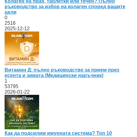
Колаген на прах, таблетки или течен? Пълно
ръководство за избор на колаген според вашите
цели
0
2516
2025-12-12
Витамин Д: пълно ръководство за прием през
есента и зимата (Медицински наръчник)
1
53795
2026-01-22
Как да подсилим имунната система? Топ 10