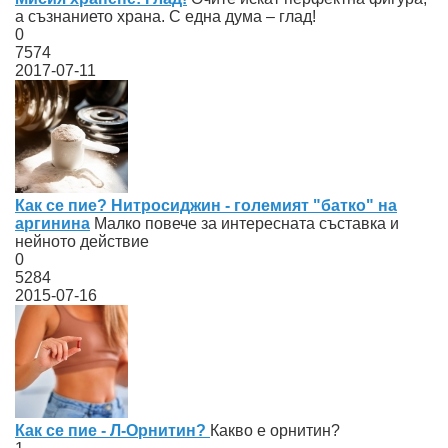
а съзнанието храна. С една дума – глад!
0
7574
2017-07-11
Как се пие? Нитросиджин - големият "батко" на
аргинина
Малко повече за интересната съставка и
нейното действие
0
5284
2015-07-16
Как се пие - Л-Орнитин?
Какво е орнитин?