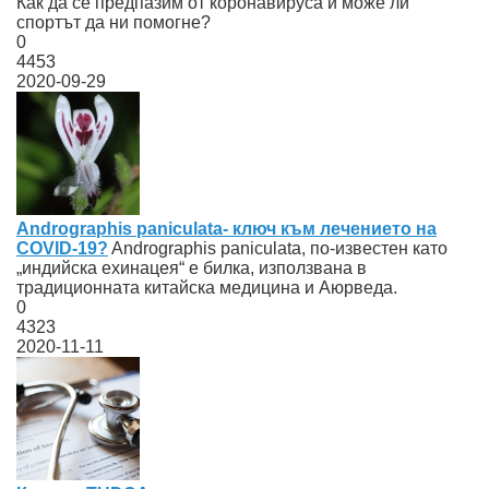
Как да се предпазим от коронавируса и може ли
спортът да ни помогне?
0
4453
2020-09-29
Andrographis paniculata- ключ към лечението на
COVID-19?
Andrographis paniculata, по-известен като
„индийска ехинацея“ е билка, използвана в
традиционната китайска медицина и Aюрведа.
0
4323
2020-11-11