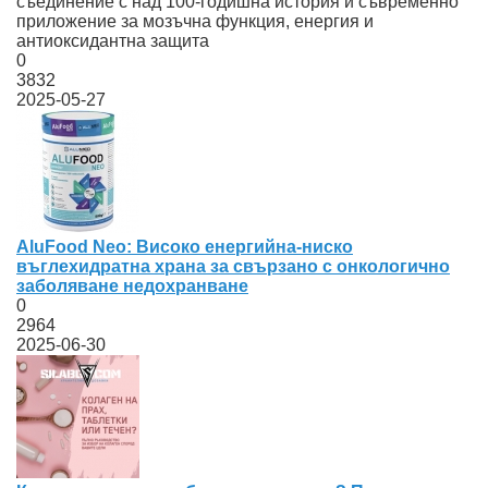
съединение с над 100-годишна история и съвременно
приложение за мозъчна функция, енергия и
антиоксидантна защита
0
3832
2025-05-27
AluFood Neo: Високо енергийна-ниско
въглехидратна храна за свързано с онкологично
заболяване недохранване
0
2964
2025-06-30