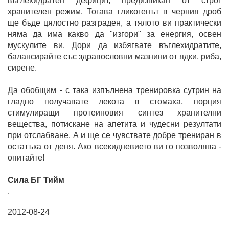
въглехидратен дефицит, предизвикан от строг
хранителен режим. Тогава гликогенът в черния дроб
ще бъде цялостно разграден, а тялото ви практически
няма да има какво да "изгори" за енергия, освен
мускулите ви. Дори да избягвате въглехидратите,
балансирайте със здравословни мазнини от ядки, риба,
сирене.
Да обобщим - с така изпълнена тренировка сутрин на
гладно получавате лекота в стомаха, порция
стимулиращи протеиновия синтез хранителни
вещества, потискане на апетита и чудесни резултати
при отслабване. А и ще се чувствате добре трениран в
остатъка от деня. Ако всекидневието ви го позволява -
опитайте!
Сила БГ Тийм
.
2012-08-24