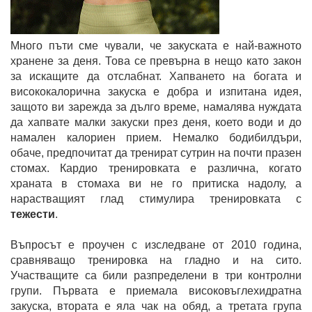
Много пъти сме чували, че закуската е най-важното
хранене за деня. Това се превърна в нещо като закон
за искащите да отслабнат. Хапването на богата и
висококалорична закуска е добра и изпитана идея,
защото ви зарежда за дълго време, намалява нуждата
да хапвате малки закуски през деня, което води и до
намален калориен прием. Немалко бодибилдъри,
обаче, предпочитат да тренират сутрин на почти празен
стомах. Кардио тренировката е различна, когато
храната в стомаха ви не го притиска надолу, а
нарастващият глад стимулира тренировката с
тежести
.
Въпросът е проучен с изследване от 2010 година,
сравняващо тренировка на гладно и на сито.
Участващите са били разпределени в три контролни
групи. Първата е приемала високовъглехидратна
закуска, втората е яла чак на обяд, а третата група