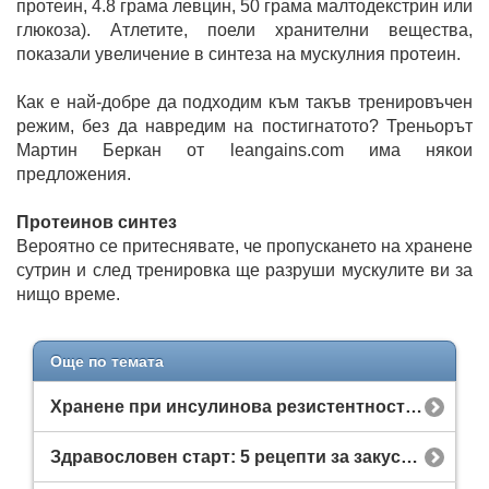
протеин, 4.8 грама левцин, 50 грама малтодекстрин или
глюкоза). Атлетите, поели хранителни вещества,
показали увеличение в синтеза на мускулния протеин.
Как е най-добре да подходим към такъв тренировъчен
режим, без да навредим на постигнатото? Треньорът
Мартин Беркан от leangains.com има някои
предложения.
Протеинов синтез
Вероятно се притеснявате, че пропускането на хранене
сутрин и след тренировка ще разруши мускулите ви за
нищо време.
Още по темата
Хранене при инсулинова резистентност: Какви добавки помагат?
Здравословен старт: 5 рецепти за закуска с чиа, овесени ядки и протеин