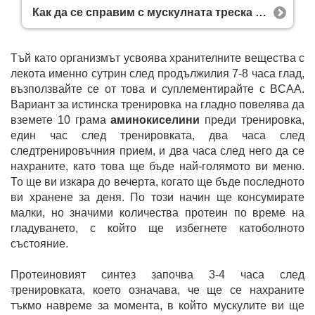
Как да се справим с мускулната треска бързо и ефективно?
Тъй като организмът усвоява хранителните вещества с
лекота именно сутрин след продължилия 7-8 часа глад,
възползвайте се от това и суплементирайте с BCAA.
Вариант за истинска тренировка на гладно повелява да
вземете 10 грама
аминокиселини
преди тренировка,
един час след тренировката, два часа след
следтренировъчния прием, и два часа след него да се
нахраните, като това ще бъде най-голямото ви меню.
То ще ви изкара до вечерта, когато ще бъде последното
ви хранене за деня. По този начин ще консумирате
малки, но значими количества протеин по време на
гладуването, с който ще избегнете катоболното
състояние.
Протеиновият синтез започва 3-4 часа след
тренировката, което означава, че ще се нахраните
тъкмо навреме за момента, в който мускулите ви ще