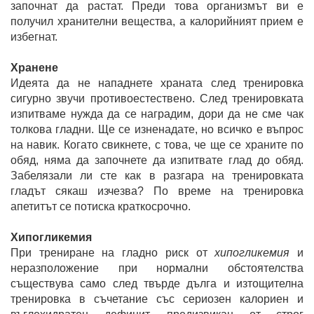
започнат да растат. Преди това организмът ви е
получил хранителни вещества, а калорийният прием е
избегнат.
Хранене
Идеята да не нападнете храната след тренировка
сигурно звучи противоестествено. След тренировката
изпитваме нужда да се наградим, дори да не сме чак
толкова гладни. Ще се изненадате, но всичко е въпрос
на навик. Когато свикнете, с това, че ще се храните по
обяд, няма да започнете да изпитвате глад до обяд.
Забелязали ли сте как в разгара на тренировката
гладът сякаш изчезва? По време на тренировка
апетитът се потиска краткосрочно.
Хипогликемия
При трениране на гладно риск от
хипогликемия
и
неразположение при нормални обстоятелства
съществува само след твърде дълга и изтощителна
тренировка в съчетание със сериозен калориен и