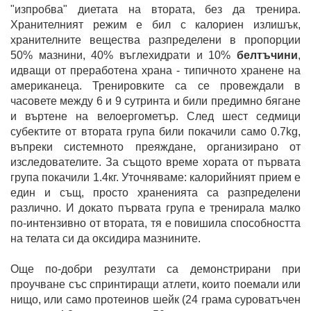
"изпробва" диетата на втората, без да тренира.
Хранителният режим е бил с калориен излишък,
хранителните вещества разпределени в пропорции
50% мазнини, 40% въглехидрати и 10%
белтъчини
,
идващи от преработена храна - типичното хранене на
американеца. Тренировките са се провеждали в
часовете между 6 и 9 сутринта и били предимно бягане
и въртене на велоергометър. След шест седмици
субектите от втората група били покачили само 0.7kg,
въпреки системното преяждане, организирано от
изследователите. За същото време хората от първата
група покачили 1.4кг. Уточняваме: калорийният прием е
един и същ, просто храненията са разпределени
различно. И докато първата група е тренирала малко
по-интензивно от втората, тя е повишила способността
на телата си да оксидира мазнините.
Още по-добри резултати са демонстрирани при
проучване със спринтиращи атлети, които поемали или
нищо, или само протеинов шейк (24 грама суроватъчен