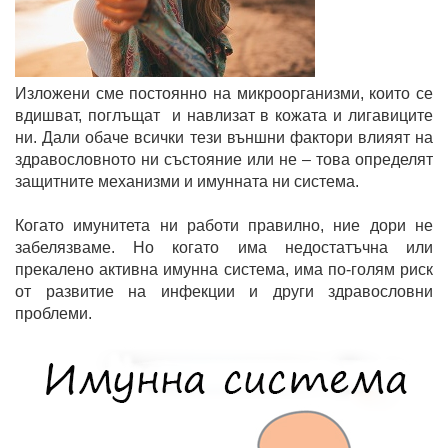
Изложени сме постоянно на микроорганизми, които се
вдишват, поглъщат и навлизат в кожата и лигавиците
ни. Дали обаче всички тези външни фактори влияят на
здравословното ни състояние или не – това определят
защитните механизми и имунната ни система.
Когато имунитета ни работи правилно, ние дори не
забелязваме. Но когато има недостатъчна или
прекалено активна имунна система, има по-голям риск
от развитие на инфекции и други здравословни
проблеми.