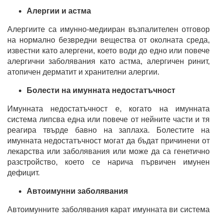
Алергии и астма
Алергиите са имунно-медииран възпалителен отговор
на нормално безвредни вещества от околната среда,
известни като алергени, което води до едно или повече
алергични заболявания като астма, алергичен ринит,
атопичен дерматит и хранителни алергии.
Болести на имунната недостатъчност
Имунната недостатъчност е, когато на имунната
система липсва една или повече от нейните части и тя
реагира твърде бавно на заплаха. Болестите на
имунната недостатъчност могат да бъдат причинени от
лекарства или заболявания или може да са генетично
разстройство, което се нарича първичен имунен
дефицит.
Автоимунни заболявания
Автоимунните заболявания карат имунната ви система