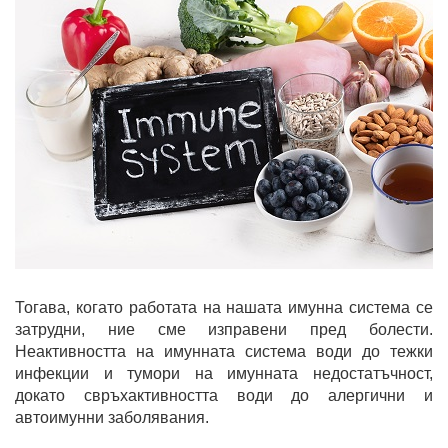
Тогава, когато работата на нашата имунна система се
затрудни, ние сме изправени пред болести.
Неактивността на имунната система води до тежки
инфекции и тумори на имунната недостатъчност,
докато свръхактивността води до алергични и
автоимунни заболявания.