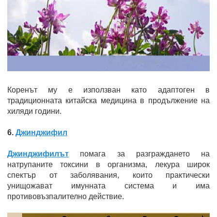
Коренът му е използван като адаптоген в
традиционната китайска медицина в продължение на
хиляди години.
6.
Джинджифил
Джинджифилът
помага за разграждането на
натрупаните токсини в организма, лекура широк
спектър от заболявания, които практически
унищожават имунната система и има
противовъзпалително действие.