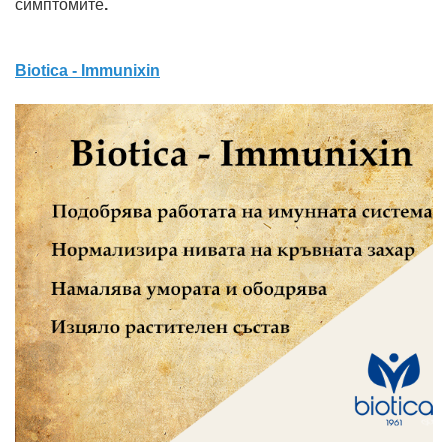
cимптoмитe
.
Biotica - Immunixin