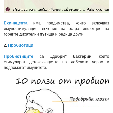
Ехинацеята
има предимства, които включват
имуностимулация, лечение на остра инфекция на
горните дихателни пътища и редица други.
2.
Пробиотици
Пробиотиците
са
„добри” бактерии
, които
стимулират детоксикацията на дебелото черво и
подпомагат имунитета.