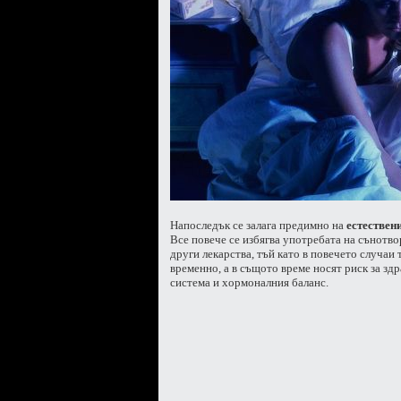
Напоследък се залага предимно на
естествен
Все повече се избягва употребата на сънотво
други лекарства, тъй като в повечето случаи
временно, а в същото време носят риск за зд
система и хормоналния баланс.