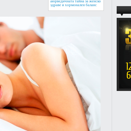
аюрведичната тайна за женско
здраве и хормонален баланс