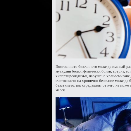
Постоянното безсънието може да има най-ра
мускулни болки, физически болки, артрит, ас
хипертиреоидизъм, нарушено храносмилане, 
състоянието на хронично безсъние може да б
безсънието, ако страдащият от него не може 
месец.