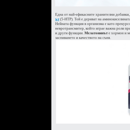
Една от най-ефикасните хранителни добавки,
ът
(5-HTP). Той е дериват на аминокиселината
Нейната функция в организма е като прекурс
невротрансмитер, който играе важна роля при
и други функции.
Мелатонинът
е хормон и м
заспиването и качеството на съня.