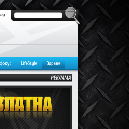
ход
 фокус
LifeStyle
Здраве
РЕКЛАМА