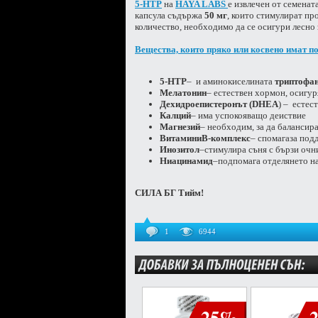
5-
HTP
на
HAYA LABS
е извлечен от семенат
капсула съдържа
50 мг
, които стимулират пр
количество, необходимо да се осигури лесно 
Вещества, които пряко или косвено имат п
5-HTP
– и аминокиселината
триптофа
Мелатонин
– естествен хормон, осигур
Дехидроепистеронът (DHEA
) – естес
Калций
– има успокояващо деиствие
Магнезий
– необходим, за да балансир
Витамин
и
B-комплекс
– спомагаза под
Инозитол
–стимулира съня с бързи оч
Ниацинамид
–подпомага отделянето н
СИЛА БГ Тийм!
1
6944
-25%
-