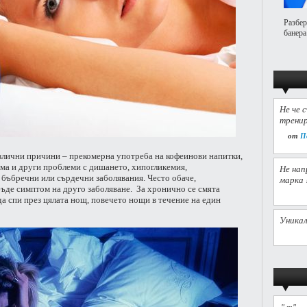
Разбер
банера
Не че 
тренир
от
П
злични причини – прекомерна употреба на кофеинови напитки,
тма и други проблеми с дишането, хипогликемия,
Не нап
бъбречни или сърдечни заболявания. Често обаче,
марка 
ъде симптом на друго заболяване. За хронично се смята
да спи през цялата нощ, повечето нощи в течение на един
Уникал