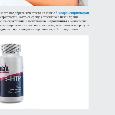
 която подобрява качествето на съня е
5-хидрокситриптофан-
 триптофан, която се среща естествено в някои храни.
ор на
серотонина
и
мелатонина
.
Серотонинът
е моноаминен
 регулирането на съня, настроението, телесната температура
едиатор, производен на серотонина, който подпомага