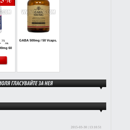
.
GABA 500mg / 50 Vcaps.
75
лв.
00mg 60
2015-03-30 | 13:10:51