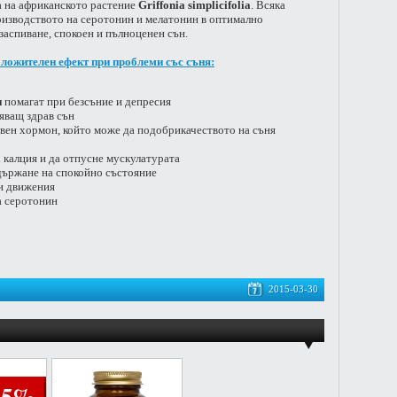
а на африканското растение
Griffonia simplicifolia
. Всяка
оизводството на серотонин и мелатонин в оптимално
заспиване, спокоен и пълноценен сън.
оложителен ефект при проблеми със съня:
н
помагат при безсъние и депресия
яващ здрав сън
твен хормон, който може да подобрикачеството на съня
а калция и да отпусне мускулатурата
държане на спокойно състояние
ни движения
а серотонин
2015-03-30
25%