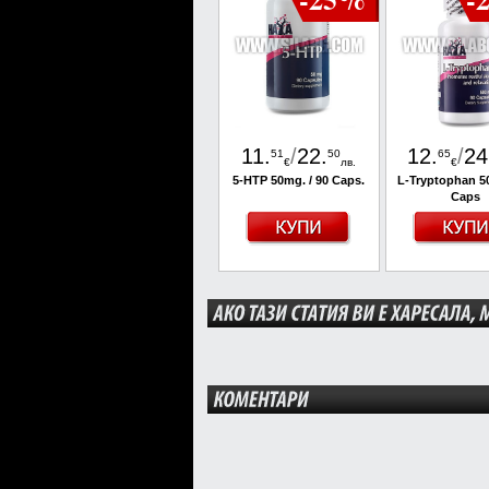
11
.
/
22
.
12
.
/
24
51
50
65
€
лв.
€
5-HTP 50mg. / 90 Caps.
L-Tryptophan 5
Caps