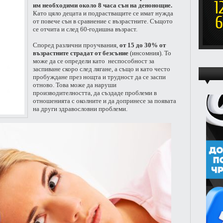
им необходими около 8 часа сън на денонощие.
Като цяло децата и подрастващите се имат нужда
от повече сън в сравнение с възрастните. Същото
се отчита и след 60-годишна възраст.
Според различни проучвания,
от 15 до 30% от
възрастните страдат от безсъние
(инсомния). То
може да се определи като неспособност за
заспиване скоро след лягане, а също и като често
пробуждане през нощта и трудност да се заспи
отново. Това може да наруши
производителността, да създаде проблеми в
отношенията с околните и да допринесе за появата
на други здравословни проблеми.