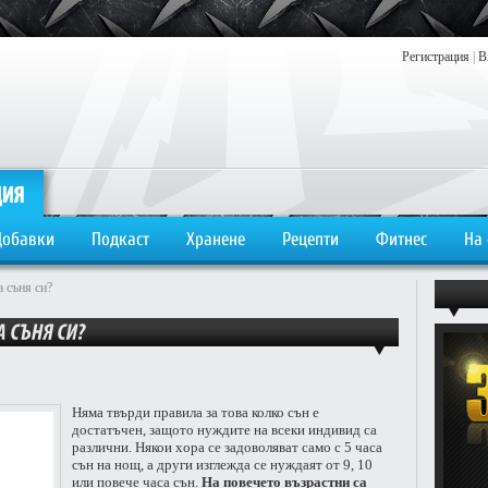
Регистрация
|
В
Добавки
Подкаст
Хранене
Рецепти
Фитнес
На
 съня си?
Няма твърди правила за това колко сън е
достатъчен, защото нуждите на всеки индивид са
различни. Някои хора се задоволяват само с 5 часа
сън на нощ, а други изглежда се нуждаят от 9, 10
или повече часа сън.
На повечето възрастни са