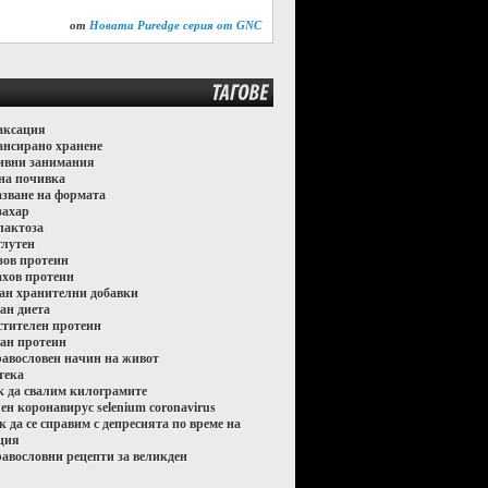
от
Новата Puredge серия от GNC
ТАГОВЕ
аксация
ансирано хранене
ивни занимания
на почивка
азване на формата
захар
 лактоза
глутен
зов протеин
ахов протеин
ган хранителни добавки
ган диета
стителен протеин
ган протеин
равословен начин на живот
тека
к да свалим килограмите
лен коронавирус selenium coronavirus
к да се справим с депресията по време на
ция
равословни рецепти за великден