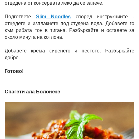
отцедена от консервата леко да се запече.
Подгответе
Slim Noodles
според инструкциите -
отцедете и изплакнете под студена вода. Добавете го
към рибата тон в тигана. Разбъркайте и оставете за
около минута на котлона.
Добавете крема сиренето и пестото. Разбъркайте
добре.
Готово!
Спагети ала Болонезе