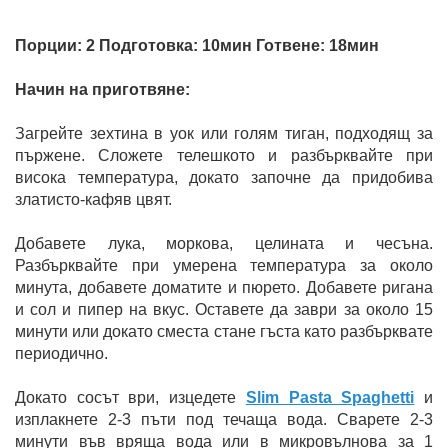
Порции: 2 Подготовка: 10мин Готвене: 18мин
Начин на приготвяне:
Загрейте зехтина в уок или голям тиган, подходящ за
пържене. Сложете телешкото и разбърквайте при
висока температура, докато започне да придобива
златисто-кафяв цвят.
Добавете лука, моркова, целината и чесъна.
Разбърквайте при умерена температура за около
минута, добавете доматите и пюрето. Добавете ригана
и сол и пипер на вкус. Оставете да заври за около 15
минути или докато сместа стане гъста като разбърквате
периодично.
Докато сосът ври, изцедете
Slim Pasta Spaghetti
и
изплакнете 2-3 пъти под течаща вода. Сварете 2-3
минути във вряща вода или в микровълнова за 1