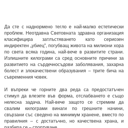
Да сте с наднормено тегло е най-малко естетически
проблем. Неотдавна Световната здравна организация
класифицира затлъстяването като сериозен
индиректен „убиец”, погубващ живота на милиони хора
по света всяка година, най-вече в развитите страни.
Излишните килограми са сред основните причини за
развитието на сърдечносъдови заболявания, захарна
болест и злокачествени образувания – трите бича на
съвременния човек.
И въпреки че горните два реда са предостатъчен
стимул да влезете във форма, отслабването е също
нелесна задача. Най-вече защото се стремим да
свалим килограми винаги по грешните начини,
свързани със сведено на минимум хранене, вместо по
правилния – с достатъчно, но качествена храна, и
разбира се – спортуване.