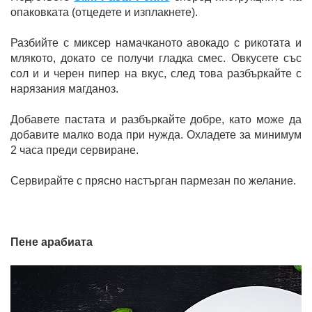
опаковката (отцедете и изплакнете).
Разбийте с миксер намачканото авокадо с рикотата и
млякото, докато се получи гладка смес. Овкусете със
сол и и черен пипер на вкус, след това разбъркайте с
нарязания магданоз.
Добавете пастата и разбъркайте добре, като може да
добавите малко вода при нужда. Охладете за минимум
2 часа преди сервиране.
Сервирайте с прясно настърган пармезан по желание.
Пене арабиата