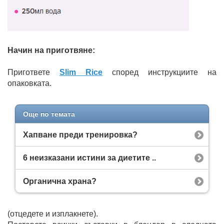
Начин на приготвяне:
Пригответе
Slim Rice
според инструкциите на
опаковката.
Още по темата
Хапване преди тренировка?
6 неизказани истини за диетите ..
Органична храна?
(отцедете и изплакнете).