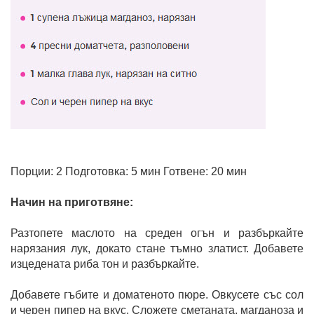
Порции: 2 Подготовка: 5 мин Готвене: 20 мин
Начин на приготвяне:
Разтопете маслото на среден огън и разбъркайте
нарязания лук, докато стане тъмно златист. Добавете
изцедената риба тон и разбъркайте.
Добавете гъбите и доматеното пюре. Овкусете със сол
и черен пипер на вкус. Сложете сметаната, магданоза и