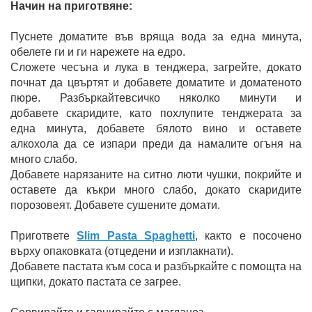
Начин на приготвяне:
Пуснете доматите във вряща вода за една минута,
обелете ги и ги нарежете на едро.
Сложете чесъна и лука в тенджера, загрейте, докато
почнат да цвъртят и добавете доматите и доматеното
пюре. Разбъркайтевсичко няколко минути и
добавете скаридите, като похлупите тенджерата за
една минута, добавете бялото вино и оставете
алкохола да се изпари преди да намалите огъня на
много слабо.
Добавете нарязаните на ситно люти чушки, покрийте и
оставете да къкри много слабо, докато скаридите
порозовеят. Добавете сушените домати.
Пригответе
Slim Pasta Spaghetti
, както е посочено
върху опаковката (отцедени и изплакнати).
Добавете пастата към соса и разбъркайте с помощта на
щипки, докато пастата се загрее.