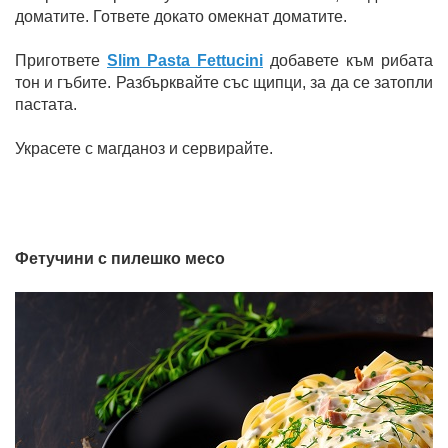
доматите. Гответе докато омекнат доматите.
Пригответе
Slim Pasta Fettucini
добавете към рибата
тон и гъбите. Разбърквайте със щипци, за да се затопли
пастата.
Украсете с магданоз и сервирайте.
Фетучини с пилешко месо