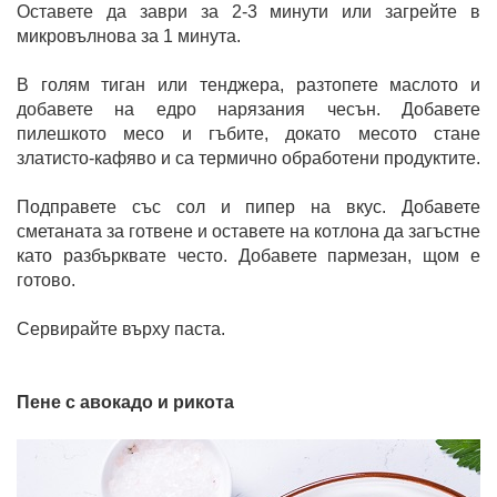
Оставете да заври за 2-3 минути или загрейте в
микровълнова за 1 минута.
В голям тиган или тенджера, разтопете маслото и
добавете на едро нарязания чесън. Добавете
пилешкото месо и гъбите, докато месото стане
златисто-кафяво и са термично обработени продуктите.
Подправете със сол и пипер на вкус. Добавете
сметаната за готвене и оставете на котлона да загъстне
като разбърквате често. Добавете пармезан, щом е
готово.
Сервирайте върху паста.
Пене с авокадо и рикота