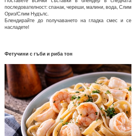
Поставете всички съставки в блендер в следната
последователност: спанак, череши, малини, вода, Слим
Ориз/Слим Нудълс.
Блендирайте до получаването на гладка смес и се
насладете!
Фетучини с гъби и риба тон