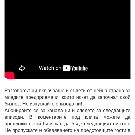
Разговорът ни включваше и съвети от нейна страна за
младите предприемачи, които искат да започнат свой
бизнес. Не изпускайте епизода ни!
Абонирайте се за канала ни и следете за следващите
епизоди. В коментарите под клипа можете да
предложите кой би искал да бъде следващият ни гост!
Не пропускате и обявяването на предстоящите гости в