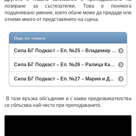
позиране за състезателки. Това е понякога
подценявано умение, което обаче може да придаде или
отнеме много от представянето на сцена.
Още по темата
Сила БГ Подкаст – Еп. №25 – Владимир Георгиев
Сила БГ Подкаст – Еп. №26 – Ралица Кашинова
Сила БГ Подкаст – Еп. №27 – Мария и Джули от Biohacking.bg
В тази връзка обсъдихме и с какви предизвикателства
се сблъсква най-често при преподаването.