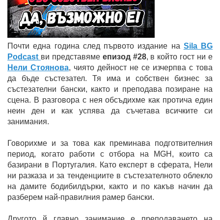
Почти една година след първото издание на
Sila BG
Podcast
ви представяме
епизод #28
, в който гост ни е
Нели Стоянова
, чиято дейност не се изчерпва с това
да бъде състезател. Тя има и собствен бизнес за
състезателни бански, както и преподава позиране на
сцена. В разговора с нея обсъдихме как протича един
неин ден и как успява да съчетава всичките си
занимания.
Говорихме и за това как преминава подготвителния
период, когато работи с отбора на MGH, които са
базирани в Португалия. Като експерт в сферата, Нели
ни разказа и за тенденциите в състезателното облекло
на дамите бодибилдърки, както и по какъв начин да
разберем най-правилния рамер бански.
Другото й главно занимание е преподаването на