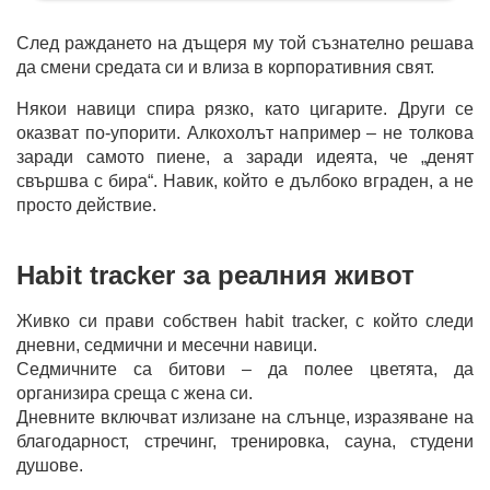
След раждането на дъщеря му той съзнателно решава
да смени средата си и влиза в корпоративния свят.
Някои навици спира рязко, като цигарите. Други се
оказват по-упорити. Алкохолът например – не толкова
заради самото пиене, а заради идеята, че „денят
свършва с бира“. Навик, който е дълбоко вграден, а не
просто действие.
Habit tracker за реалния живот
Живко си прави собствен habit tracker, с който следи
дневни, седмични и месечни навици.
Седмичните са битови – да полее цветята, да
организира среща с жена си.
Дневните включват излизане на слънце, изразяване на
благодарност, стречинг, тренировка, сауна, студени
душове.