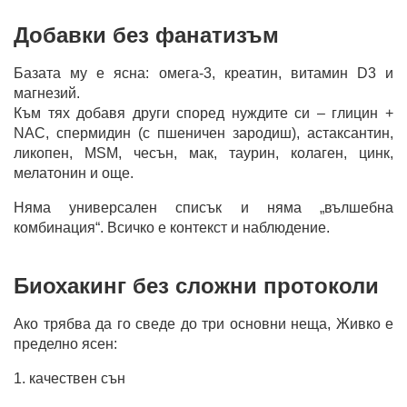
Добавки без фанатизъм
Базата му е ясна: омега-3, креатин, витамин D3 и
магнезий.
Към тях добавя други според нуждите си – глицин +
NAC, спермидин (с пшеничен зародиш), астаксантин,
ликопен, MSM, чесън, мак, таурин, колаген, цинк,
мелатонин и още.
Няма универсален списък и няма „вълшебна
комбинация“. Всичко е контекст и наблюдение.
Биохакинг без сложни протоколи
Ако трябва да го сведе до три основни неща, Живко е
пределно ясен:
1. качествен сън