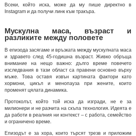
Всеки, който иска, може да му пише директно в
Instagram и да получи линк към тракъра.
Мускулна маса, възраст и
разликите между половете
В епизода засягаме и връзката между мускулната маса
и здравето след 45-годишна възраст. Живко обръща
внимание на нещо важно: дълго време повечето
изследвания в тази област са правени основно върху
мъже. Това оставя извън картината фактори като
хормони, цикъл и менопауза при жените, които
променят цялата динамика.
Протоколът, който той иска да изгради, не е за
милионери и не разчита на скъпа технология. Идеята е
да работи в реалния ни контекст – с работа, семейство
и ограничено време.
Епизодът е за хора, които търсят трезв и приложим