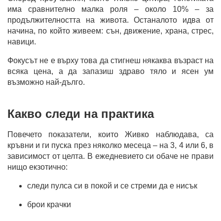
има сравнително малка роля – около 10% – за
продължителността на живота. Останалото идва от
начина, по който живеем: сън, движение, храна, стрес,
навици.
Фокусът не е върху това да стигнеш някаква възраст на
всяка цена, а да запазиш здраво тяло и ясен ум
възможно най-дълго.
Какво следи на практика
Повечето показатели, които Живко наблюдава, са
кръвни и ги пуска през няколко месеца – на 3, 4 или 6, в
зависимост от целта. В ежедневието си обаче не прави
нищо екзотично:
следи пулса си в покой и се стреми да е нисък
брои крачки