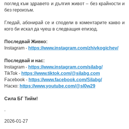
поглед към здравето и дългия живот – без крайности и
без героизъм.
Гледай, абонирай се и сподели в коментарите какво и
кого би искал да чуеш в следващия епизод.
Последвай Живко:
Instagram -
https://www.instagram.com/zhivkogichev/
Последвай и нас:
Instagram -
https://www.instagram.com/silabg/
TikTok -
https://www.tiktok.com/@silabg.com
Facebook -
https://www.facebook.com/Silabg/
Наско:
https://www.youtube.com/@sl0w29
Сила БГ Тийм!
.
2026-01-27