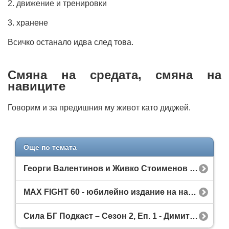
2. движение и тренировки
3. хранене
Всичко останало идва след това.
Смяна на средата, смяна на
навиците
Говорим и за предишния му живот като диджей.
Още по темата
Георги Валентинов и Живко Стоименов лице в лице преди MAX FIGHT 60!
MAX FIGHT 60 - юбилейно издание на най-големия боен шампионат в България
Сила БГ Подкаст – Сезон 2, Еп. 1 - Димитър Леков