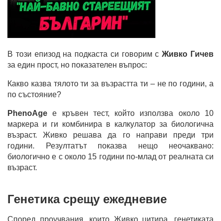
В този епизод на подкаста си говорим с
Живко Гичев
за един прост, но показателен въпрос:
Какво казва тялото ти за възрастта ти – не по години, а
по състояние?
PhenoAge
е кръвен тест, който използва около 10
маркера и ги комбинира в калкулатор за биологична
възраст. Живко решава да го направи преди три
години. Резултатът показва нещо неочаквано:
биологично е с около 15 години по-млад от реалната си
възраст.
Генетика срещу ежедневие
Според проучвания, които Живко цитира, генетиката