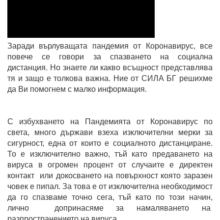
Заради върлуващата пандемия от Коронавирус, все
повече се говори за спазването на социална
дистанция. Но знаете ли какво всъщност представлява
тя и защо е толкова важна. Ние от СИЛА БГ решихме
да Ви помогнем с малко информация.
С избухването на Пандемията от Коронавирус по
света, много държави взеха изключителни мерки за
сигурност, една от които е социалното дистанциране.
То е изключително важно, тъй като предаването на
вируса в огромен процент от случаите е директен
контакт или докосването на повърхност която заразен
човек е пипал. За това е от изключителна необходимост
да го спазваме точно сега, тъй като по този начин,
лично допринасяме за намаляването на
разпространението на вируса.