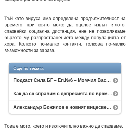
Тъй като вируса има определена продължителност на
времето, при която може да оцелее извън тялото,
спазвайки социална дистанция, ние не позволяваме
бързото му разпространението между популацията от
хора. Колкото по-малко контакти, толкова по-малко
възможности за зараза.
Още по темата
Подкаст Сила БГ – Eп.№6 – Момчил Василев
Как да се справим с депресията по време на изолация?
Aлександър Божилов е новият вицесветовен шампион
Това е мото, което и изключително важно да спазваме.