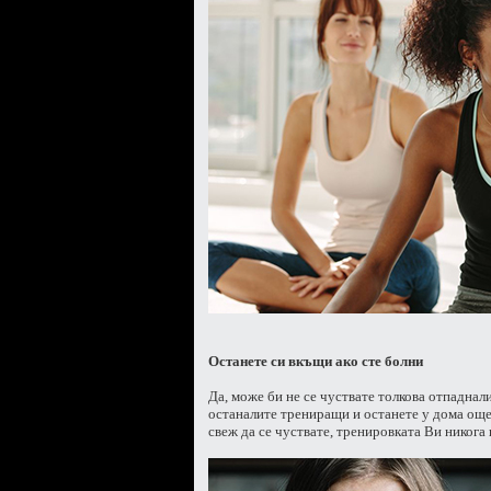
Останете си вкъщи ако сте болни
Да, може би не се чуствате толкова отпаднали
останалите трениращи и останете у дома още 
свеж да се чуствате, тренировката Ви никога 