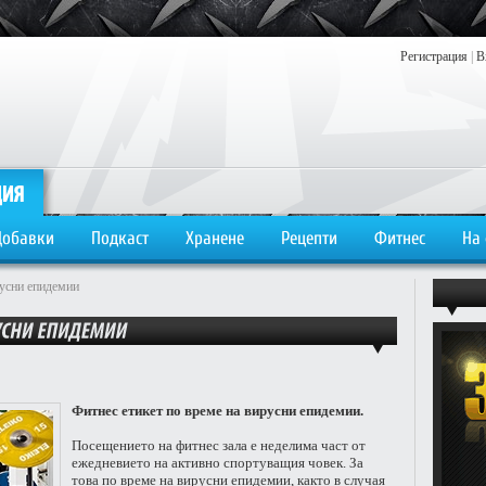
Регистрация
|
В
Добавки
Подкаст
Хранене
Рецепти
Фитнес
На
русни епидемии
Фитнес етикет по време на вирусни епидемии.
Посещението на фитнес зала е неделима част от
ежедневието на активно спортуващия човек. За
това по време на вирусни епидемии, както в случая