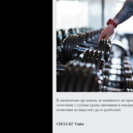
В заключение ще кажем, че взимането на пре
съчетание с хубава храна, витамини и ежедне
позволява на вирусите да го разболеят.
СИЛА БГ Тийм