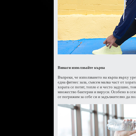
Винаги използвайте кърпа
Въпреки, че използването на кърпа върху уре
една фитнес зала, съвсем малка част от хората
хората се потят, топло е и често задушно, то
множество бактерии и вируси. Особено в сезо
се погрижим за себе си и задължително да по