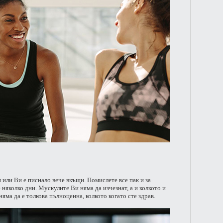
 или Ви е писнало вече вкъщи. Помислете все пак и за
няколко дни. Мускулите Ви няма да изчезнат, а и колкото и
няма да е толкова пълноценна, колкото когато сте здрав.