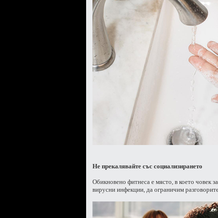
Не прекалявайте със социализирането
Обикновено фитнеса е място, в което човек з
вирусни инфекции, да ограничим разговорите