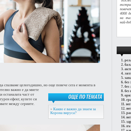
"Изсле
екстра
повече
4000 д
на въг
най-до
1.
рел
2.
бал
3.
акт
4.
лят
5.
зап
6.
без 
 да спазваме целогодишно, но още повече сега е момента в
7.
без
телно важно е да миете
8.
без 
и останалата част от
9.
ори
гурен ефект, купете си
10.
гр
ОЩЕ
ПО
ТЕМАТА
звате между сериите.
11.
ве
12.
ве
»
Какво е важно да знаем за
Корона вируса?
13.
ра
14.
ве
15.
зд
16.
пъ
17.
ка