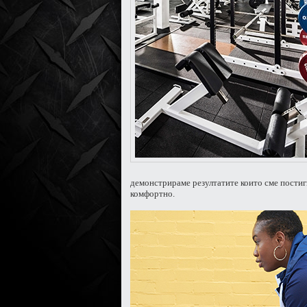
демонстрираме резултатите които сме постиг
комфортно.