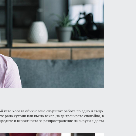
тъй като хората обикновено свършват работа по едно и също
те рано сутрин или късно вечер, за да тренирате спокойно, в
уредите и вероятноста за разпространение на вируси е доста