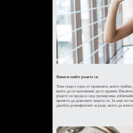
Винаги мийте ръцете си
Това също е едно от правилата, които трябва
които да си напомняме да го правим.
Изключи
ръцете си преди и след тренировка, избягвайк
времето да докосвате лицето си. За още по-си
джобен дезинфектант за ръце, които да изпол