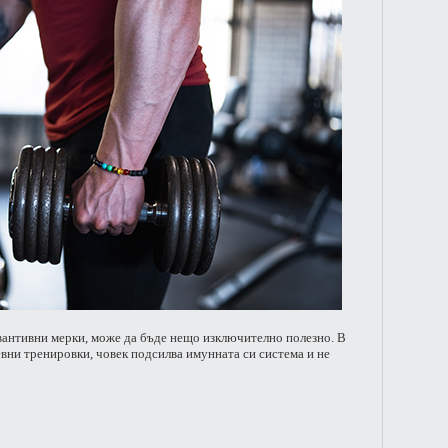
вантивни мерки, може да бъде нещо изключително полезно. В
вни тренировки, човек подсилва имунната си система и не