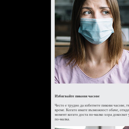
Избягвайте пикови часове
Често е трудно да избегнете пикови часове, 
време. Когато имате възможност обаче, отиде
момент когато доста по-малко хора докосват 
по-малка.