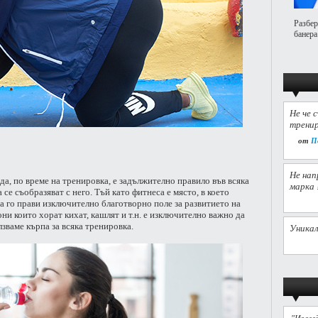
Разбер
банера
Не че 
тренир
от
П
Не нап
да, по време на тренировка, е задължително правило във всяка
марка 
 се съобразяват с него. Тъй като фитнеса е място, в което
ва го прави изключително благотворно поле за развитието на
ни които хорат кихат, кашлят и т.н. е изключително важно да
лзваме кърпа за всяка тренировка.
Уникал