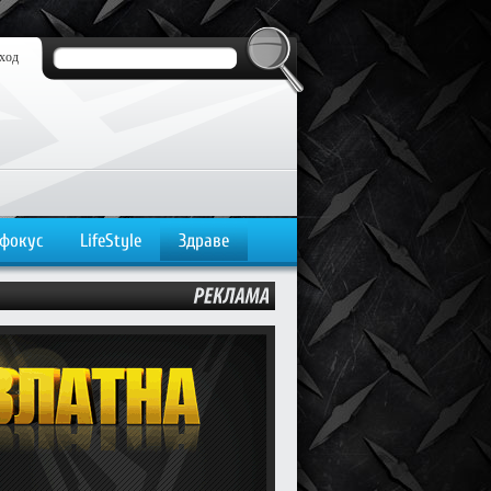
ход
 фокус
LifeStyle
Здраве
РЕКЛАМА