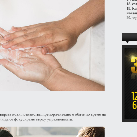
18.
се
19.
Ка
изола
20.
зд
авързва нови познанства, препоръчително е обаче по време на
 и да се фокусираме върху упражненията.