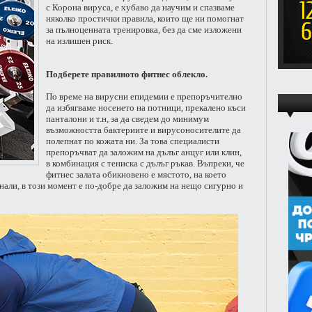
с Корона вируса, е хубаво да научим и спазваме
няколко простички правила, които ще ни помогнат
за пълноценната тренировка, без да сме изложени
на излишен риск.
Подберете правилното фитнес облекло.
По време на вирусни епидемии е препоръчително
да избягваме носенето на потници, прекалено къси
панталони и т.н, за да сведем до минимум
възможността бактериите и вирусоносителите да
полепнат по кожата ни. За това специалисти
препоръчват да заложим на дълъг анцуг или клин,
в комбинация с тениска с дълъг ръкав. Въпреки, че
фитнес залата обикновено е мястото, на което
нали, в този момент е по-добре да заложим на нещо сигурно и