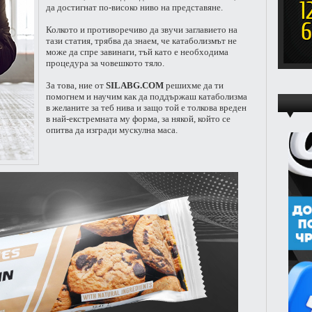
да достигнат по-високо ниво на представяне.
Колкото и противоречиво да звучи заглавието на
тази статия, трябва да знаем, че катаболизмът не
може да спре завинаги, тъй като е необходима
процедура за човешкото тяло.
За това, ние от
SILABG.COM
решихме да ти
помогнем и научим как да поддържаш катаболизма
в желаните за теб нива и защо той е толкова вреден
в най-екстремната му форма, за някой, който се
опитва да изгради мускулна маса.