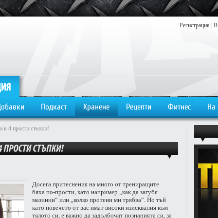
Регистрация
|
В
Добавки
Подкаст
Хранене
Рецепти
Фитнес
На
 в 4 прости стъпки!
Досега притеснения на много от трениращите
бяха по-прости, като например „как да загубя
мазнини“ или „колко протеин ми трябва“. Но тъй
като повечето от вас имат високи изисквания към
тялото си, е важно да задълбочат познанията си, за