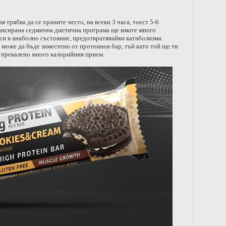
трябва да се храните често, на всеки 3 часа, тоест 5-6
лансирана седмична диетична програма ще имате много
си в анаболно състояние, предотвратявайки катаболизма.
, може да бъде заместено от протеинов бар, тъй като той ще ти
 прекалено много калорийния прием.