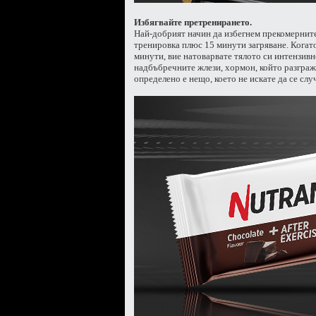
Избягвайте претренирането.
Най-добрият начин да избегнем прекомерните
тренировка плюс 15 минути загряване. Когат
минути, вие натоварвате тялото си интензивно
надбъбречните жлези, хормон, който разграж
определено е нещо, което не искате да се случ