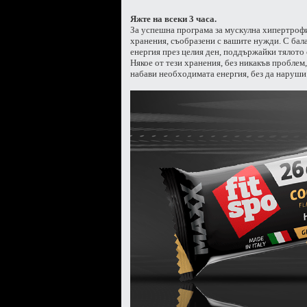
Яжте на всеки 3 часа.
За успешна програма за мускулна хипертрофия 
хранения, съобразени с вашите нужди. С ба
енергия през целия ден, поддържайки тялото 
Някое от тези хранения, без никакъв проблем
набави необходимата енергия, без да наруши