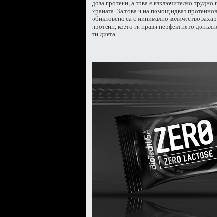
доза протеин, а това е изключително трудно 
храната. За това и на помощ идват протеинов
обикновено са с минимално количество захар
протеин, което ги прави перфектното допълн
ти диета.