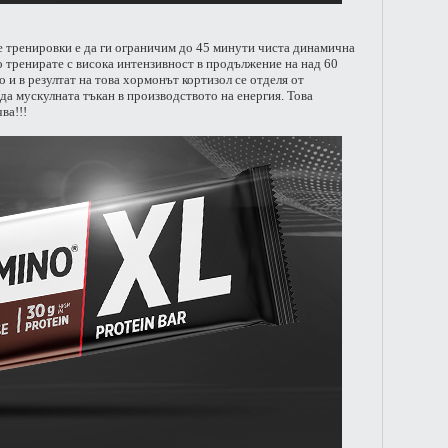
 тренировки е да ги ограничим до 45 минути чиста динамична
о тренирате с висока интензивност в продължение на над 60
 и в резултат на това хормонът кортизол се отделя от
да мускулната тъкан в производството на енергия. Това
ва!!!