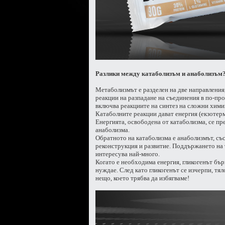
Разлики между катаболизъм и анаболизъм
Метаболизмът е разделен на две направления
реакции на разпадане на съединения в по-пр
включва реакциите на синтез на сложни хими
Катаболните реакции дават енергия (екзотер
Енергията, освободена от катаболизма, се пр
анаболизма.
Обратното на катаболизма е анаболизмът, със
реконструкция и развитие. Поддържането на т
интересува най-много.
Когато е необходима енергия, гликогенът бърз
нуждае. След като гликогенът се изчерпи, тял
нещо, което трябва да избягваме!