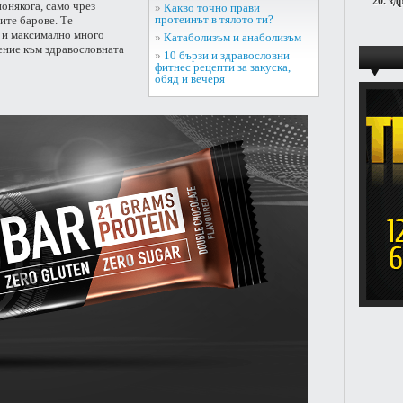
20.
зд
понякога, само чрез
»
Какво точно прави
протеинът в тялото ти?
ите барове. Те
 и максимално много
»
Катаболизъм и анаболизъм
ение към здравословната
»
10 бързи и здравословни
фитнес рецепти за закуска,
обяд и вечеря