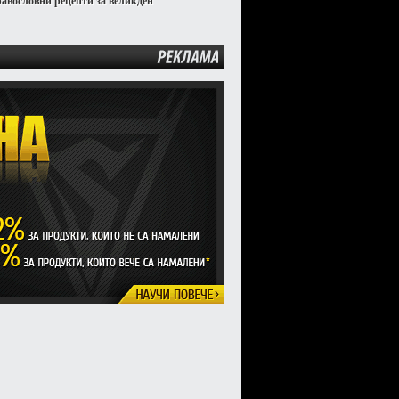
равословни рецепти за великден
РЕКЛАМА