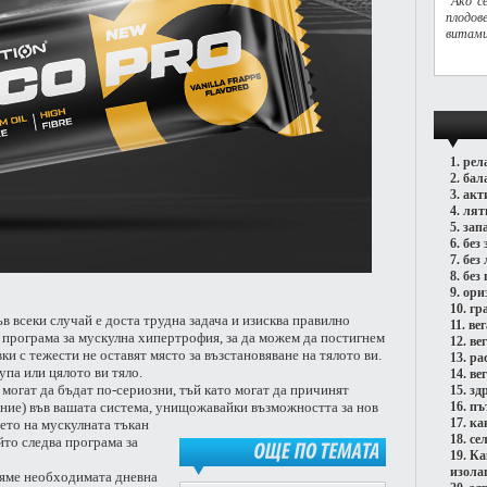
"Ако с
плодов
витами
1.
рел
2.
бал
3.
акт
4.
лят
5.
зап
6.
без 
7.
без
8.
без 
9.
ори
10.
гр
в всеки случай е доста трудна задача и изисква правилно
11.
ве
 програма за мускулна хипертрофия, за да можем да постигнем
12.
ве
и с тежести не оставят място за възстановяване на тялото ви.
13.
ра
упа или цялото ви тяло.
14.
ве
могат да бъдат по-сериозни, тъй като могат да причинят
15.
зд
яние) във вашата система, унищожавайки възможността за нов
16.
пъ
17.
ка
ето на мускулната тъкан
18.
се
ойто следва програма за
19.
Ка
изола
ОЩЕ
ПО
ТЕМАТА
вяме необходимата дневна