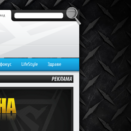
ход
 фокус
LifeStyle
Здраве
РЕКЛАМА