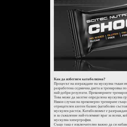
Как да избегнем катаболизма?
Процесът на изграждане на мускулна тъкан въ
разработена седмична диета и тренировка по
най-добри резултати. Прекомерните тренировк
Това може да засегне определена мускулна гр
Някои случаи на прекомерно трениране също 
отрицателен азотен баланс (катаболно състо
мускулен растеж.
Катаболизмът е разграждан
и за съжаление най-големият враг за всеки, к
мускулна хипертрофия.
Също така е изключително важно да си наба