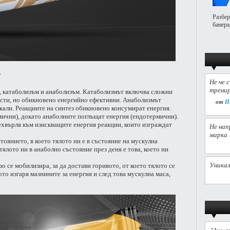
Разбер
банера
?
Не че 
тренир
, катаболизъм и анаболизъм. Катаболизмът включва сложни
ости, но обикновено енергийно ефективни. Анаболизмът
от
П
кали. Реакциите на синтез обикновено консумират енергия.
мични), докато анаболните поглъщат енергия (ендотермични).
ехвърля към изискващите енергия реакции, които изграждат
Не нап
марка 
тоянието, в което тялото ни е в състояние на мускулна
ялото ни в анаболно състояние през деня е това, което ни
Уникал
о се мобилизира, за да достави горивото, от което тялото се
ото изгаря мазнините за енергия и след това мускулна маса,