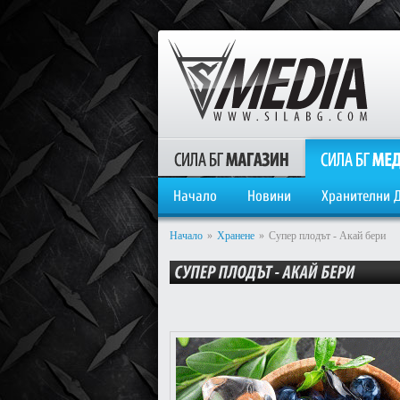
Начало
Новини
Хранителни 
Начало
»
Хранене
»
Супер плодът - Акай бери