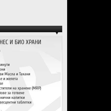
НЕС И БИО ХРАНИ
а
инути
они
ви Масла и Тахани
ве и желета
ве
стители на хранене (MRP)
ове за готвене
онични напитки
весцентни таблетки