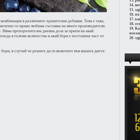
13.
ра
14.
ве
15.
зд
16.
пъ
17.
ка
комбинация в различните хранителни добавки. Това е така,
18.
се
оматично го прави любима съставка на много производители.
19.
Ка
е. Няма препоръчителна дневна доза за прием на акай.
изола
лода в големи количества и акай бери е постоянна част от
20.
зд
 бери, в случай че решите да ги включите във вашата диета: