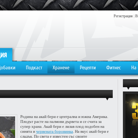
Регистрация
|
В
Добавки
Подкаст
Хранене
Рецепти
Фитнес
На
Родина на акай бери е централна и южна Америка.
Плодът расте на палмови дървета и се счита за
супер храна. Акай бери е лилав плод подобен на
синята и
червената боровинка
. На вкус акай бери е
сладък. По света е известен със своите