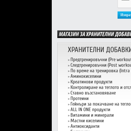
ХРАНИТЕЛНИ ДОБАВК
Предтренировъчни (Pre workou
»
Следтренировъчни (Post workou
»
По време на тренировка (Intra
»
Аминокиселини
»
Креатинови продукти
»
Контролиране на теглото и от
»
Ставно възстановяване
»
Протеини
»
Гейнъри за покачване на тегло
»
ALL IN ONE продукти
»
Витамини и минерали
»
Мастни киселини
»
Антиоксиданти
»