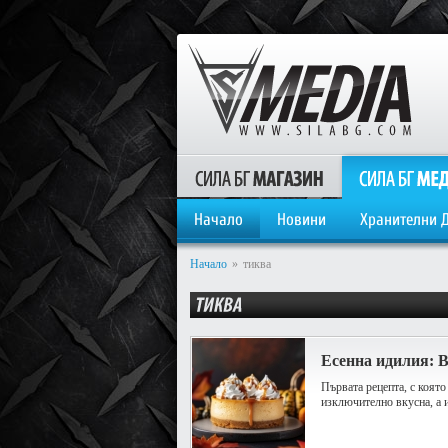
Начало
Новини
Хранителни 
Начало
»
тиква
Есенна идилия: 
Първата рецепта, с която
изключително вкусна, а 