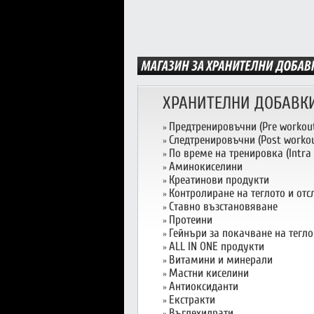
ХРАНИТЕЛНИ ДОБАВК
Предтренировъчни (Pre workou
»
Следтренировъчни (Post workou
»
По време на тренировка (Intra
»
Аминокиселини
»
Креатинови продукти
»
Контролиране на теглото и от
»
Ставно възстановяване
»
Протеини
»
Гейнъри за покачване на тегло
»
ALL IN ONE продукти
»
Витамини и минерали
»
Мастни киселини
»
Антиоксиданти
»
Екстракти
»
Въглехидрати