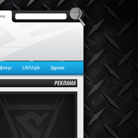
ход
 фокус
LifeStyle
Здраве
РЕКЛАМА