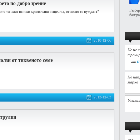
оето по-добро зрение
Разбер
чите ти имат всички хранителни вещества, от които се нуждаят?
банера
2018-12-06
Не че 
тренир
олзи от тиквеното семе
от
П
Не нап
марка 
2013-12-03
Уникал
итрулин