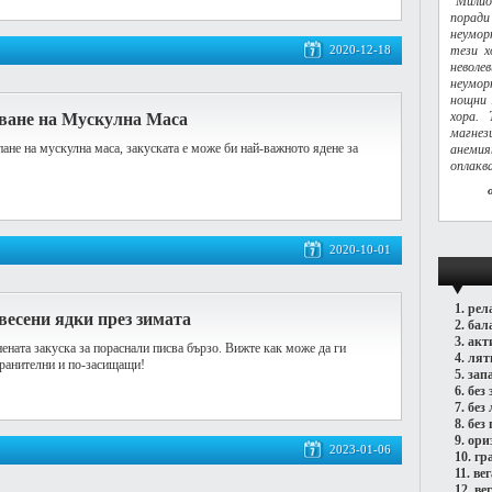
"Милио
порад
неумор
2020-12-18
тези х
невол
неумор
нощни 
хора.
чване на Мускулна Маса
магне
пане на мускулна маса, закуската е може би най-важното ядене за
анемия
оплаква
2020-10-01
1.
рел
весени ядки през зимата
2.
бал
3.
акт
ената закуска за пораснали писва бързо. Вижте как може да ги
4.
лят
хранителни и по-засищащи!
5.
зап
6.
без 
7.
без
8.
без 
9.
ори
2023-01-06
10.
гр
11.
ве
12.
ве