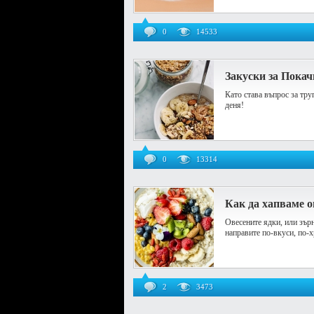
0
14533
Закуски за Пока
Като става въпрос за тру
деня!
0
13314
Как да хапваме о
Овесените ядки, или зърн
направите по-вкуси, по-
2
3473