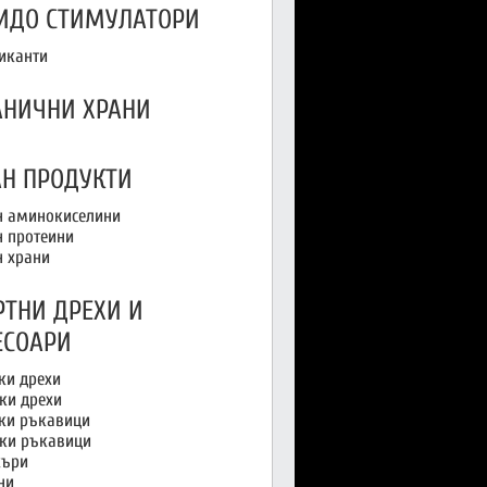
ИДО СТИМУЛАТОРИ
иканти
АНИЧНИ ХРАНИ
АН ПРОДУКТИ
н аминокиселини
н протеини
н храни
РТНИ ДРЕХИ И
ЕСОАРИ
и дрехи
ки дрехи
и ръкавици
ки ръкавици
ъри
ни