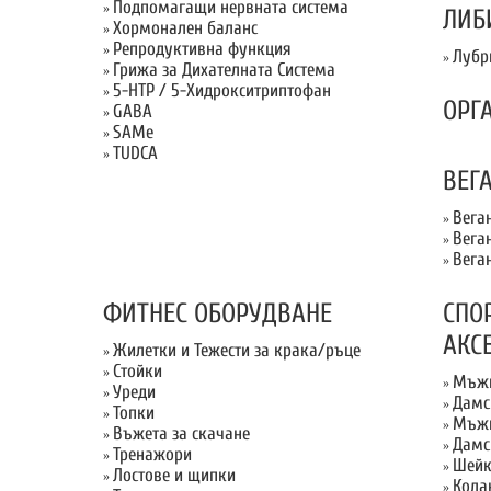
Подпомагащи нервната система
»
ЛИБ
Хормонален баланс
»
Репродуктивна функция
»
Лубр
»
Грижа за Дихателната Система
»
5-HTP / 5-Хидрокситриптофан
»
ОРГ
GABA
»
SAMe
»
TUDCA
»
ВЕГ
Вега
»
Вега
»
Вега
»
ФИТНЕС ОБОРУДВАНЕ
СПО
АКС
Жилетки и Тежести за крака/ръце
»
Стойки
»
Мъжк
»
Уреди
»
Дамс
»
Топки
»
Мъжк
»
Въжета за скачане
»
Дамс
»
Тренажори
»
Шейк
»
Лостове и щипки
»
Кола
»