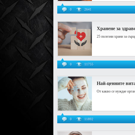
0
2641
Хранене за здрав
25 полезни храни за сърц
0
11755
Най-ценните вит
От какво се нуждае орга
0
11892