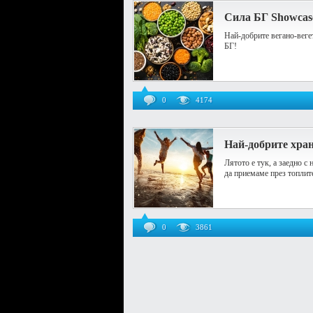
Сила БГ Showcas
Най-добрите вегано-веге
БГ!
0
4174
Най-добрите хран
Лятото е тук, а заедно с
да приемаме през топлите
0
3861