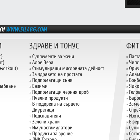
И
ЗДРАВЕ И ТОНУС
ФИТ
t)
Суплементи за жени
Паст
»
»
t)
Алое Вера
Чипс
»
»
 workout)
Стимулиращи мисловната дейност
Ориз
»
»
За здравето на простата
Алам
»
»
Подпомагащи съня
Бонб
»
»
слабване
Ензими
Ядко
»
»
Подпомагащи черния дроб
Гело
»
»
Пчелни продукти
Баро
»
»
В подкрепа на сърцето
Заме
»
»
Диуретици
Спрей
»
»
Подсладители
Изот
»
»
Зелени храни
Ефер
»
»
Имуностимулатори
Супи
»
»
Продукти за зрение
Сосо
»
»
ДНК Тестове
Буль