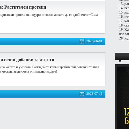
13.
ра
e: Растителен протеин
14.
ве
15.
зд
тариански протеинови пудри, с които можете да се сдобиете от Сила
16.
пъ
17.
ка
18.
се
19.
Ка
изола
20.
зд
2023-06-01
ителни добавки за лятото
 него жегата и умората. Разгледайте какви хранителни добавки трябва
 месеци, за да сме в оптимално здраве!
2023-07-13