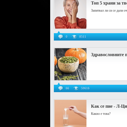
Топ 5 храни за тв
Запитвал ли си се дали о
0
8511
Здравословните п
66
59616
Как се пие - Л-Ц
Какво е това?