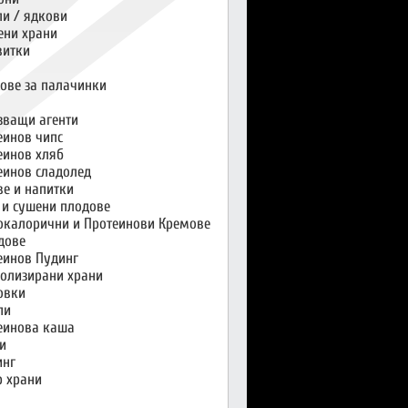
и / ядкови
ени храни
витки
ове за палачинки
зващи агенти
еинов чипс
еинов хляб
еинов сладолед
ве и напитки
 и сушени плодове
окалорични и Протеинови Кремове
дове
еинов Пудинг
олизирани храни
овки
пи
еинова каша
и
инг
р храни