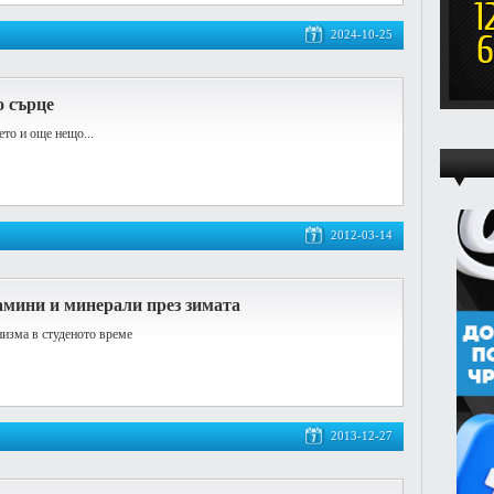
2024-10-25
о сърце
ето и още нещо...
2012-03-14
амини и минерали през зимата
низма в студеното време
2013-12-27