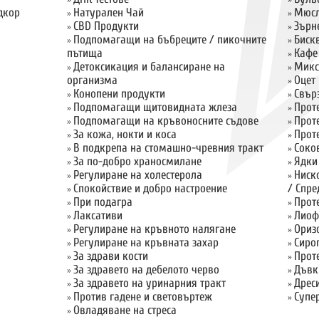
»
»
дкор
Натурален Чай
Мюсл
»
»
CBD Продукти
Зърн
»
»
Подпомагащи на бъбреците / пикочните
Биск
»
»
пътища
Кафе
»
Детоксикация и балансиране на
Микс
»
»
организма
Оцет
»
Конопени продукти
Свър
»
»
Подпомагащи щитовидната жлеза
Прот
»
»
Подпомагащи на кръвоносните съдове
Прот
»
»
За кожа, нокти и коса
Прот
»
»
В подкрепа на стомашно-чревния тракт
Соко
»
»
За по-добро храносмилане
Ядки
»
»
Регулиране на холестерола
Ниск
»
»
Спокойствие и добро настроение
/ Спре
»
При подагра
Прот
»
»
Лаксативи
Лиоф
»
»
Регулиране на кръвното налягане
Ориз
»
»
Регулиране на кръвната захар
Сиро
»
»
За здрави кости
Прот
»
»
За здравето на дебелото черво
Дъвк
»
»
За здравето на уринарния тракт
Дрес
»
»
Против гадене и световъртеж
Супе
»
»
Овладяване на стреса
»