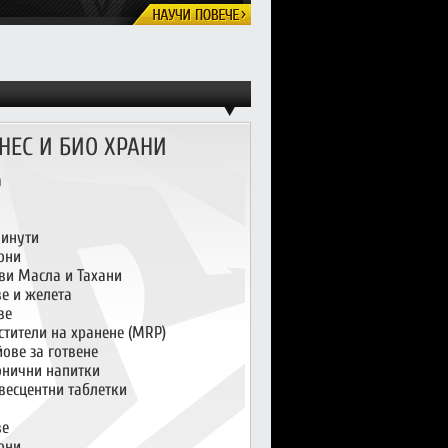
НЕС И БИО ХРАНИ
а
инути
они
ви Масла и Тахани
ве и желета
ве
стители на хранене (MRP)
ове за готвене
онични напитки
весцентни таблетки
ве
они