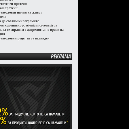
стителен протеин
ган протеин
равословен начин на живот
тека
к да свалим килограмите
лен коронавирус selenium coronavirus
к да се справим с депресията по време на
ция
равословни рецепти за великден
РЕКЛАМА