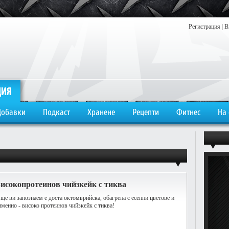
Регистрация
|
В
Добавки
Подкаст
Хранене
Рецепти
Фитнес
На
Високопротеинов чийзкейк с тиква
 ще ви запознаем е доста октомврийска, обагрена с есенни цветове и
именно - високо протеинов чийзкейк с тиква!