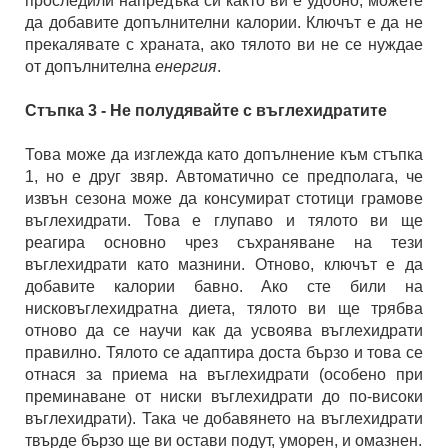
проследили напредъка си както ви е удобно, можете
да добавите допълнителни калории. Ключът е да не
прекалявате с храната, ако тялото ви не се нуждае
от допълнителна
енергия
.
Стъпка 3 - Не полудявайте с въглехидратите
Това може да изглежда като допълнение към стъпка
1, но е друг звяр. Автоматично се предполага, че
извън сезона може да консумират стотици грамове
въглехидрати. Това е глупаво и тялото ви ще
реагира основно чрез съхраняване на тези
въглехидрати като мазнини. Отново, ключът е да
добавите калории бавно. Ако сте били на
нисковъглехидратна диета, тялото ви ще трябва
отново да се научи как да усвоява въглехидрати
правилно. Тялото се адаптира доста бързо и това се
отнася за приема на въглехидрати (особено при
преминаване от ниски въглехидрати до по-високи
въглехидрати). Така че добавянето на въглехидрати
твърде бързо ще ви остави подут, уморен, и омазнен.