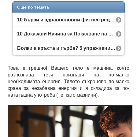
Още по темата
10 бързи и здравословни фитнес рецепти за закуска, обяд и вечеря
10 Доказани Начина за Покачване на Килограми
Болки в кръста и гърба? 5 упражнения за заздравяване на гръбнака у дома
Това е грешно! Вашето тяло е машина, която
разпознава тези признаци на по-малко
необходимата енергия. Тялото съхранява по-малко
храна за незабавна енергия и я складира за по-
нататъшна употреба (т.е. като мазнини).