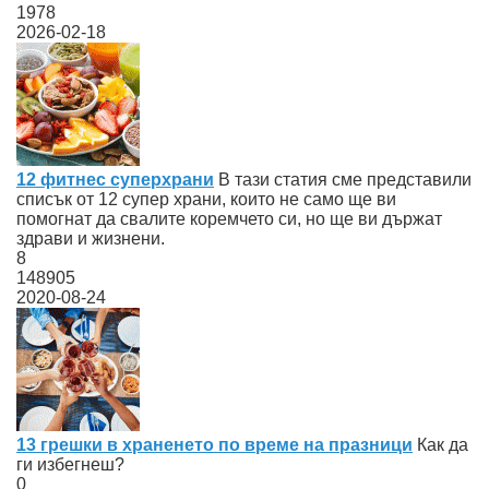
1978
2026-02-18
12 фитнес суперхрани
В тази статия сме представили
списък от 12 супер храни, които не само ще ви
помогнат да свалите коремчето си, но ще ви държат
здрави и жизнени.
8
148905
2020-08-24
13 грешки в храненето по време на празници
Как да
ги избегнеш?
0