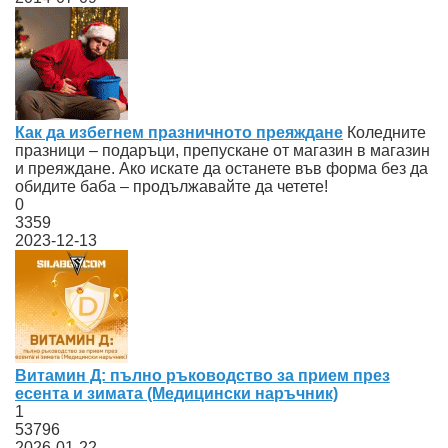
Как да избегнем празничното преяждане
Коледните
празници – подаръци, препускане от магазин в магазин
и преяждане. Ако искате да останете във форма без да
обидите баба – продължавайте да четете!
0
3359
2023-12-13
Витамин Д: пълно ръководство за прием през
есента и зимата (Медицински наръчник)
1
53796
2026-01-22