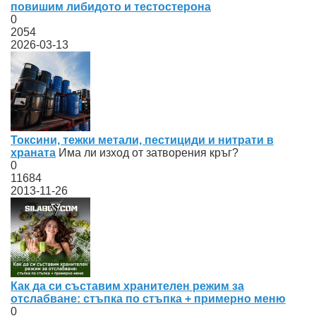
повишим либидото и тестостерона
0
2054
2026-03-13
Токсини, тежки метали, пестициди и нитрати в
храната
Има ли изход от затворения кръг?
0
11684
2013-11-26
Как да си съставим хранителен режим за
отслабване: стъпка по стъпка + примерно меню
0