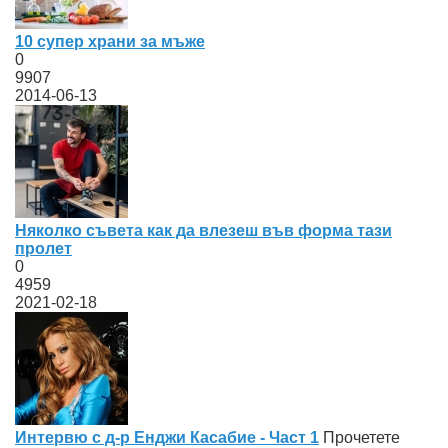
10 супер храни за мъже
0
9907
2014-06-13
Няколко съвета как да влезеш във форма тази
пролет
0
4959
2021-02-18
Интервю с д-р Енджи Касабие - Част 1
Прочетете