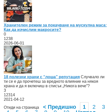
Хранителен режим за покачване на мускулна маса:
Как да изчислим макросите?
0
1238
2026-06-01
18 полезни храни с “лоша” репутация
Случвало ли
ти се е да прочетеш за вредното влияние на някоя
храна и да я включиш в списък „Никога вече”?
3
12314
2021-04-12
< Предишно
1
2
3
Отиди на страница