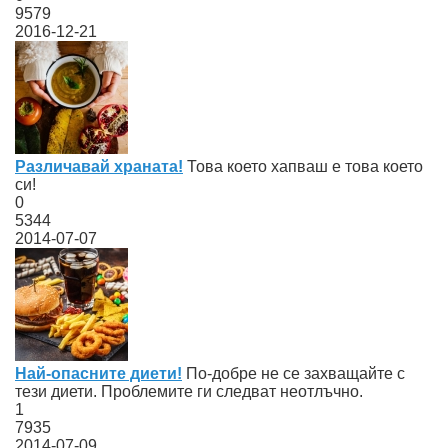
9579
2016-12-21
Различавай храната!
Това което хапваш е това което
си!
0
5344
2014-07-07
Най-опасните диети!
По-добре не се захващайте с
тези диети. Проблемите ги следват неотлъчно.
1
7935
2014-07-09