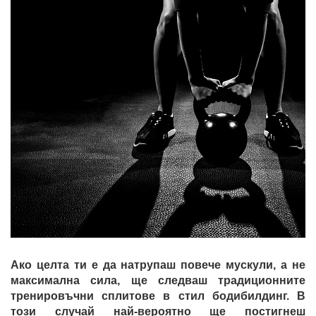
Ако целта ти е да натрупаш повече мускули, а не
максимална сила, ще следваш традиционните
тренировъчни сплитове в стил бодибилдинг. В
този случай най-вероятно ще постигнеш