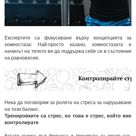
Експертите са фокусирани върху концепцията за
хомеостаза: Най-просто казано, хомеостазата е
начинът на тялото ви да поддържа себе си в състояние
на равновесие.
Нека да поговорим за ролята на стреса за нарушаване
на този баланс.
Тренировките са стрес, но това е стрес, който вие
контролирате
Когато ходиш във фитнеса и тренираш за около час,