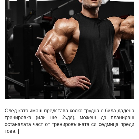
След като имаш представа колко трудна е била дадена
тренировка (или ще бъде), можеш да планираш
останалата част от тренировъчната си седмица преди
това. ]