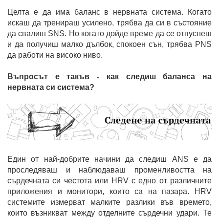
Целта е да има баланс в нервната система. Когато
искаш да тренираш усилено, трябва да си в състояние
да свалиш SNS. Но когато дойде време да се отпуснеш
и да получиш малко дълбок, спокоен сън, трябва PNS
да работи на високо ниво.
Въпросът е такъв - как следиш баланса на
нервната си система?
Един от най-добрите начини да следиш ANS е да
проследяваш и наблюдаваш променливостта на
сърдечната си честота или HRV с едно от различните
приложения и монитори, които са на пазара. HRV
системите измерват малките разлики във времето,
които възникват между отделните сърдечни удари. Те