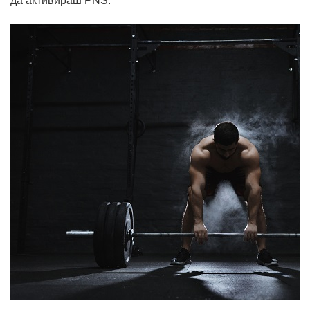
да активираш PNS.