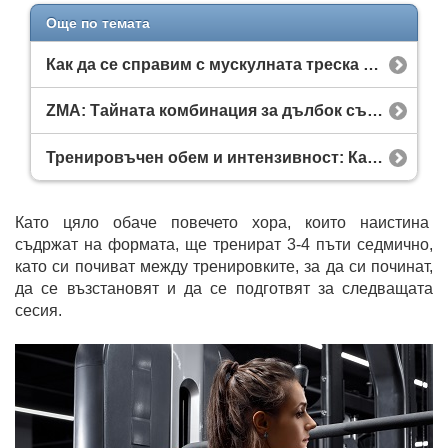
Още по темата
Как да се справим с мускулната треска бързо и ефективно?
ZMA: Тайната комбинация за дълбок сън и по-висок тестостерон
Тренировъчен обем и интензивност: Как да ги балансираме за максимален растеж?
Като цяло обаче повечето хора, които наистина
съдржат на формата, ще тренират 3-4 пъти седмично,
като си почиват между тренировките, за да си починат,
да се възстановят и да се подготвят за следващата
сесия.