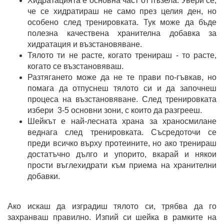
Хидратацията е основна част от пъзела. Увери се,
че се хидратираш не само през целия ден, но
особено след тренировката. Тук може да бъде
полезна качествена хранителна добавка за
хидратация и възстановяване.
Тялото ти не расте, когато тренираш - то расте,
когато се възстановяваш.
Разтягането може да не те прави по-гъвкав, но
помага да отпуснеш тялото си и да започнеш
процеса на възстановяване. След тренировката
избери 3-5 основни зони, с които да разгрееш.
Шейкът е най-лесната храна за храносмилане
веднага след тренировката. Съсредоточи се
преди всичко върху протеините, но ако тренираш
достатъчно дълго и упорито, вкарай и някои
прости въглехидрати към приема на хранителни
добавки.
Ако искаш да изградиш тялото си, трябва да го
захранваш правилно. Изпий си шейка в рамките на