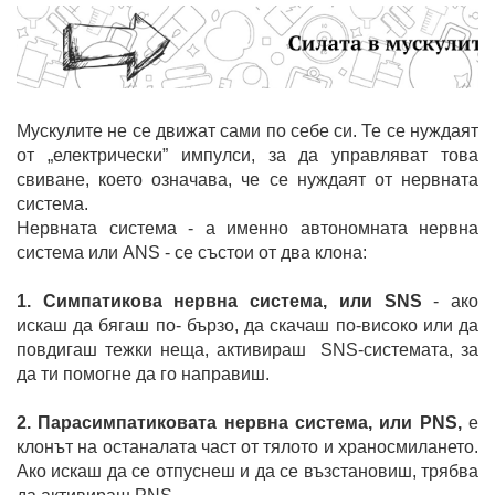
Мускулите не се движат сами по себе си. Те се нуждаят
от „електрически” импулси, за да управляват това
свиване, което означава, че се нуждаят от нервната
система.
Нервната система - а именно автономната нервна
система или ANS - се състои от два клона:
1. Симпатикова нервна система, или SNS
- aко
искаш да бягаш по- бързо, да скачаш по-високо или да
повдигаш тежки неща, активираш SNS-системата, за
да ти помогне да го направиш.
2. Парасимпатиковата нервна система, или PNS,
е
клонът на останалата част от тялото и храносмилането.
Ако искаш да се отпуснеш и да се възстановиш, трябва