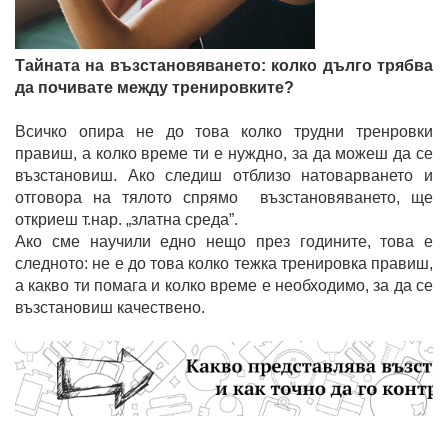
Тайната на възстановяването: колко дълго трябва
да почивате между тренировките?
Всичко опира не до това колко трудни тренровки
правиш, а колко време ти е нуждно, за да можеш да се
възстановиш. Ако следиш отблизо натоварването и
отговора на тялото спрямо възстановяването, ще
откриеш т.нар. „златна среда”.
Ако сме научили едно нещо през годините, това е
следното: не е до това колко тежка тренировка правиш,
а какво ти помага и колко време е необходимо, за да се
възстановиш качествено.