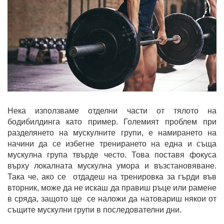
Нека използваме отделни части от тялото на
бодибилдинга като пример. Големият проблем при
разделянето на мускулните групи, е намирането на
начини да се избегне тренирането на една и съща
мускулна група твърде често. Това поставя фокуса
върху локалната мускулна умора и възстановяване.
Така че, ако се отдадеш на тренировка за гърди във
вторник, може да не искаш да правиш ръце или рамене
в сряда, защото ще се наложи да натовариш някои от
същите мускулни групи в последователни дни.