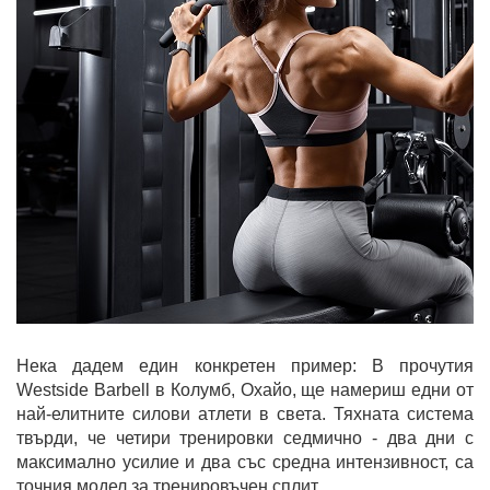
Нека дадем един конкретен пример: В прочутия
Westside Barbell в Колумб, Охайо, ще намериш едни от
най-елитните силови атлети в света. Тяхната система
твърди, че четири тренировки седмично - два дни с
максимално усилие и два със средна интензивност, са
точния модел за тренировъчен сплит.