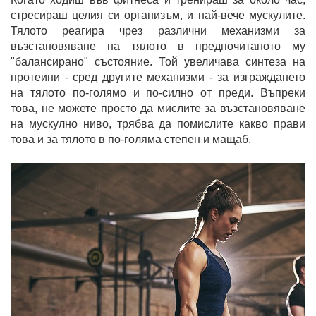
стресираш целия си организъм, и най-вече мускулите.
Тялото реагира чрез различни механизми за
възстановяване на тялото в предпочитаното му
"балансирано" състояние. Той увеличава синтеза на
протеини - сред другите механизми - за изграждането
на тялото по-голямо и по-силно от преди. Въпреки
това, не можете просто да мислите за възстановяване
на мускулно ниво, трябва да помислите какво прави
това и за тялото в по-голяма степен и мащаб.