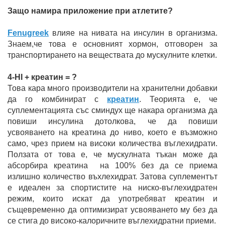
Защо намира приложение при атлетите?
Fenugreek
влияе на нивата на инсулин в организма.
Знаем,че това е основният хормон, отговорен за
транспортирането на веществата до мускулните клетки.
4-HI + креатин = ?
Това кара много производители на хранителни добавки
да го комбинират с
креатин
. Теорията е, че
суплементацията със сминдух ще накара организма да
повиши инсулина дотолкова, че да повиши
усвояването на креатина до ниво, което е възможно
само, чрез прием на високи количества въглехидрати.
Ползата от това е, че мускулната тъкан може да
абсорбира креатина на 100% без да се приема
излишно количество въхлехидрат. Затова суплементът
е идеален за спортистите на ниско-въглехидратен
режим, които искат да употребяват креатин и
същевременно да оптимизират усвояването му без да
се стига до високо-калоричните въглехидратни приеми.