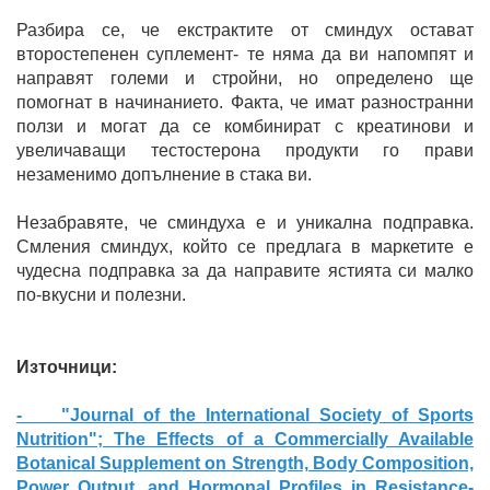
Разбира се, че екстрактите от сминдух остават
второстепенен суплемент- те няма да ви напомпят и
направят големи и стройни, но определено ще
помогнат в начинанието. Факта, че имат разностранни
ползи и могат да се комбинират с креатинови и
увеличаващи тестостерона продукти го прави
незаменимо допълнение в стака ви.
Незабравяте, че сминдуха е и уникална подправка.
Смления сминдух, който се предлага в маркетите е
чудесна подправка за да направите ястията си малко
по-вкусни и полезни.
Източници:
- "Journal of the International Society of Sports
Nutrition"; The Effects of a Commercially Available
Botanical Supplement on Strength, Body Composition,
Power Output, and Hormonal Profiles in Resistance-