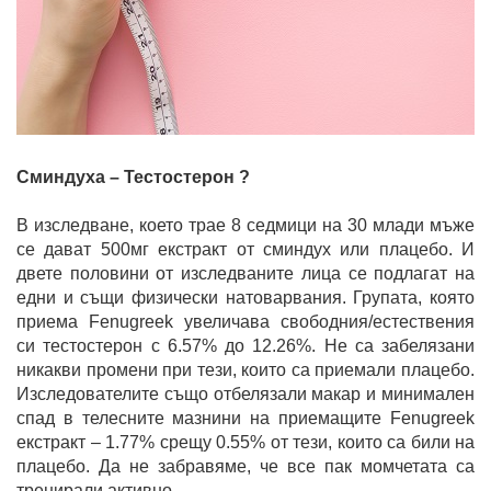
Сминдуха – Тестостерон ?
В изследване, което трае 8 седмици на 30 млади мъже
се дават 500мг екстракт от сминдух или плацебо. И
двете половини от изследваните лица се подлагат на
едни и същи физически натоварвания. Групата, която
приема Fenugreek увеличава свободния/естествения
си тестостерон с 6.57% до 12.26%. Не са забелязани
никакви промени при тези, които са приемали плацебо.
Изследователите също отбелязали макар и минимален
спад в телесните мазнини на приемащите Fenugreek
екстракт – 1.77% срещу 0.55% от тези, които са били на
плацебо. Да не забравяме, че все пак момчетата са
тренирали активно.