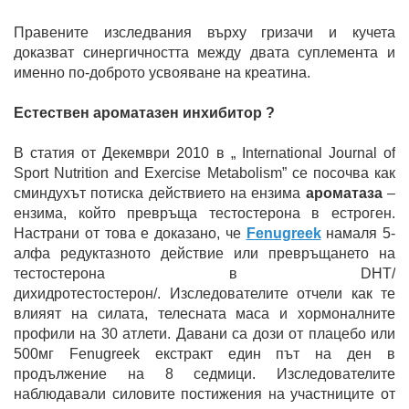
Правените изследвания върху гризачи и кучета
доказват синергичността между двата суплемента и
именно по-доброто усвояване на креатина.
Естествен ароматазен инхибитор ?
В статия от Декември 2010 в „ International Journal of
Sport Nutrition and Exercise Metabolism” се посочва как
сминдухът потиска действието на ензима
ароматаза
–
ензима, който превръща тестостерона в естроген.
Настрани от това е доказано, че
Fenugreek
намаля 5-
алфа редуктазното действие или превръщането на
тестостерона в DHT/
дихидротестостерон/. Изследователите отчели как те
влияят на силата, телесната маса и хормоналните
профили на 30 атлети. Давани са дози от плацебо или
500мг Fenugreek екстракт един път на ден в
продължение на 8 седмици. Изследователите
наблюдавали силовите постижения на участниците от