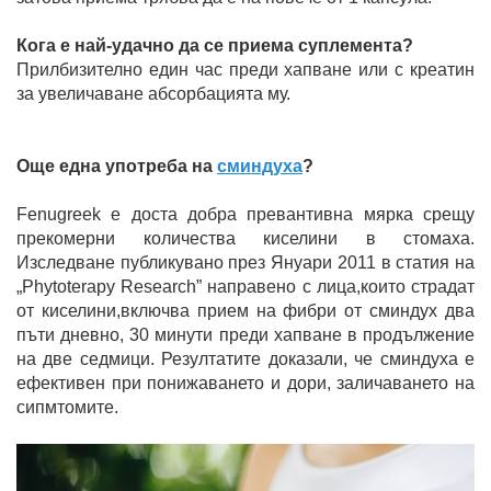
Кога е най-удачно да се приема суплемента?
Прилбизително един час преди хапване или с креатин
за увеличаване абсорбацията му.
Още една употреба на
сминдуха
?
Fenugreek е доста добра превантивна мярка срещу
прекомерни количества киселини в стомаха.
Изследване публикувано през Януари 2011 в статия на
„Phytoterapy Research” направено с лица,които страдат
от киселини,включва прием на фибри от сминдух два
пъти дневно, 30 минути преди хапване в продължение
на две седмици. Резултатите доказали, че сминдуха е
ефективен при понижаването и дори, заличаването на
сипмтомите.