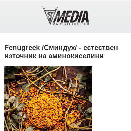
Fenugreek /Сминдух/ - естествен
източник на аминокиселини