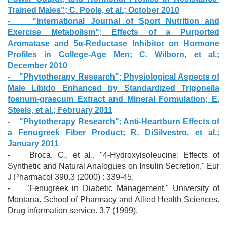
Trained Males"; C. Poole, et al.; October 2010
- "International Journal of Sport Nutrition and
Exercise Metabolism"; Effects of a Purported
Aromatase and 5α-Reductase Inhibitor on Hormone
Profiles in College-Age Men; C. Wilborn, et al.;
December 2010
- "Phytotherapy Research"; Physiological Aspects of
Male Libido Enhanced by Standardized Trigonella
foenum-graecum Extract and Mineral Formulation; E.
Steels, et al.; February 2011
- "Phytotherapy Research"; Anti-Heartburn Effects of
a Fenugreek Fiber Product; R. DiSilvestro, et al.;
January 2011
- Broca, C., et al., "4-Hydroxyisoleucine: Effects of
Synthetic and Natural Analogues on Insulin Secretion," Eur
J Pharmacol 390.3 (2000) : 339-45.
- "Fenugreek in Diabetic Management," University of
Montana. School of Pharmacy and Allied Health Sciences.
Drug information service. 3.7 (1999).