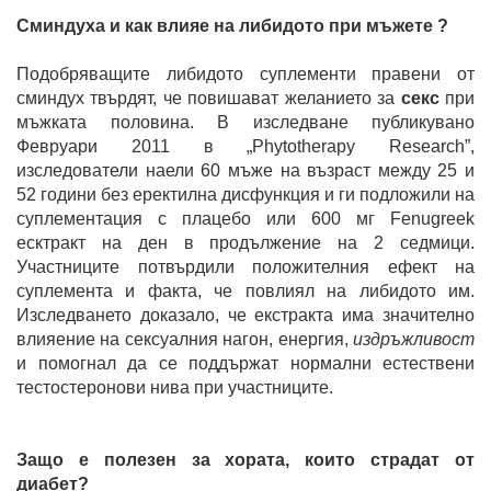
Сминдуха и как влияе на либидото при мъжете ?
Подобряващите либидото суплементи правени от
сминдух твърдят, че повишават желанието за
секс
при
мъжката половина. В изследване публикувано
Февруари 2011 в „Phytotherapy Research”,
изследователи наели 60 мъже на възраст между 25 и
52 години без еректилна дисфункция и ги подложили на
суплементация с плацебо или 600 мг Fenugreek
есктракт на ден в продължение на 2 седмици.
Участниците потвърдили положителния ефект на
суплемента и факта, че повлиял на либидото им.
Изследването доказало, че екстракта има значително
влияение на сексуалния нагон, енергия,
издръжливост
и помогнал да се поддържат нормални естествени
тестостеронови нива при участниците.
Защо е полезен за хората, които страдат от
диабет?