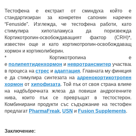
Тестофена е екстракт от сминдуха който е
стандартизиран за конкретен сапонин наречен
“Fenuside”. Изглежда, че тестофена работи, като
стимулира хипоталамуса да поризвежда
Кортикотропин-освобождаващият фактор (CRH)*,
известен още и като кортикотропин-освобождаващ
хормон и кортиколиберин.
* Кортикотропина е
е
полипептиден
хормон
и
невротрансмитер
участващ
в процеса на
стрес
и
адаптация
. Главната му финкция
е да стимулира синтезата на
адренокортикотропен
хормон
от
хипофизата
. Той пък от своя страна влияе
на надбъбречната жлеза да повиши андрогенните
нива, които пък се превръщат в тестостерон.
Комбинирани продукти със съдържание на тестофен
предлагат
PharmaFreak
,
USN
и
Fusion Supplements
.
Заключение: