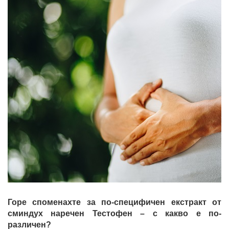
Горе споменахте за по-специфичен екстракт от
сминдух наречен Тестофен – с какво е по-
различен?