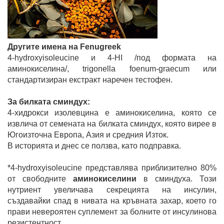
Другите имена на Fenugreek
4-hydroxyisoleucine и 4-HI /под формата на
аминокиселина/, trigonella foenum-graecum или
стандартизиран екстракт наречен тестофен.
За билката сминдух:
4-хидрокси изолевцина е аминокиселина, която се
извлича от семената на билката сминдух, която вирее в
Югоизточна Европа, Азия и средния Изток.
В историята и днес се ползва, като подправка.
*4-hydroxyisoleucine представлява приблизително 80%
от свободните
аминокиселини
в сминдуха. Този
нутриент увеличава секрецията на инсулин,
създавайки спад в нивата на кръвната захар, което го
прави невероятен суплемент за болните от инсулинова
резистентност.