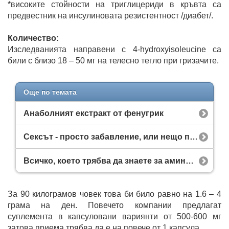
*високите стойности на триглицериди в кръвта са
предвестник на инсулиновата резистентност /диабет/.
Количество:
Изследванията направени с 4-hydroxyisoleucine са
били с близо 18 – 50 мг на телесно тегло при гризачите.
Още по темата
Анаболният екстракт от фенугрик
Сексът - просто забавление, или нещо повече?
Всичко, което трябва да знаете за аминокиселините
За 90 килограмов човек това би било равно на 1.6 – 4
грама на ден. Повечето компании предлагат
суплемента в капсуловани вариянти от 500-600 мг
затова приема трябва да е на повече от 1 капсула.