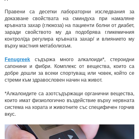
Правени са десетки лабораторни изследвания за
доказване свойствата на сминдуха при намаляне
кръвната захар (глюкоза) на пациенти болни от диабет,
заради свойството му да подобрява гликемичния
контрол/да регулира кръвната захар/ и влиянието му
върху мастния метаболизъм.
Fenugreek
съдържа много алкалоиди*, стероидни
сапонини и фибри. Комплекс от вещества, които са
добре дошли за всеки спортуващ или човек, който се
стреми към здравословен начин на живот.
*Алкалоидите са азотсъдържащи органични вещества,
които имат физиологично въздействие върху нервната
система на хората и животните със специфичен горчив
вкус.