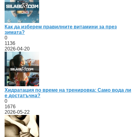
Как да изберем правилните витамини за през
зимата?
0
1136
2026-04-20
Хидратация по време на тренировка: Само вода ли
е достатъчна?
0
1676
2026-05-22