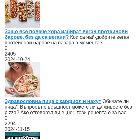
Защо все повече хора избират веган протеинови
барове, без да са вегани?
Кои са най-добрите веган
протеинови барове на пазара в момента?
0
2405
2024-10-24
Здравословна пица с карфиол и нахут
Обичате ли
пица? Въпросът е всъщност можете ли да живеете без
pizza? Ако отговорът ви е „не“, тази рецепта е за вас.
0
2294
2024-11-15