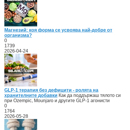
Магнезий: коя форма се усвоява най-добре от
организма?
0
1739
2026-04-24
GLP-1 терапия без дефицити - ролята на
хранителните добавки
Как да поддържаш тялото си
при Ozempic, Mounjaro и другите GLP-1 агонисти
0
1764
2026-05-28