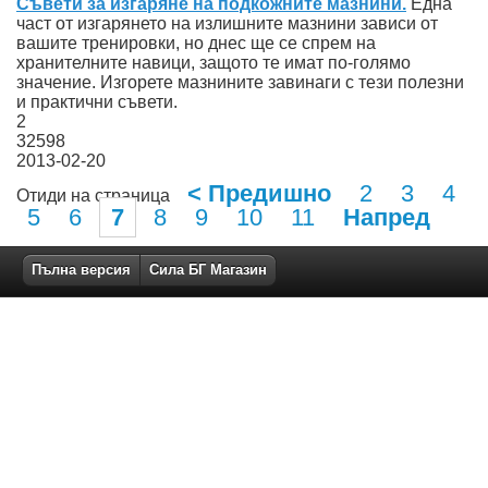
Съвети за изгаряне на подкожните мазнини.
Една
част от изгарянето на излишните мазнини зависи от
вашите тренировки, но днес ще се спрем на
хранителните навици, защото те имат по-голямо
значение. Изгорете мазнините завинаги с тези полезни
и практични съвети.
2
32598
2013-02-20
< Предишно
2
3
4
Отиди на страница
5
6
7
8
9
10
11
Напред
Пълна версия
Сила БГ Магазин