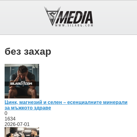
без захар
Цинк, магнезий и селен – есенциалните минерали
за мъжкото здраве
0
1634
2026-07-01