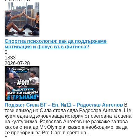
Спортна психология: как да поддържаме
мотивация и фокус във фитнеса?
0
1833
2026-07-28
Подкаст Сила БГ – Еп. №11 – Радослав Ангелов
В
този епизод на Сила стола сяда Радослав Ангелов! Ще
чуем една вдъхновяваща история от световната сцена
на културизма. Радослав Ангелов ще разкаже за това
как се стига до Mr. Olympia, какво е необходимо, за да
се пребориш за Pro Card в света на ...