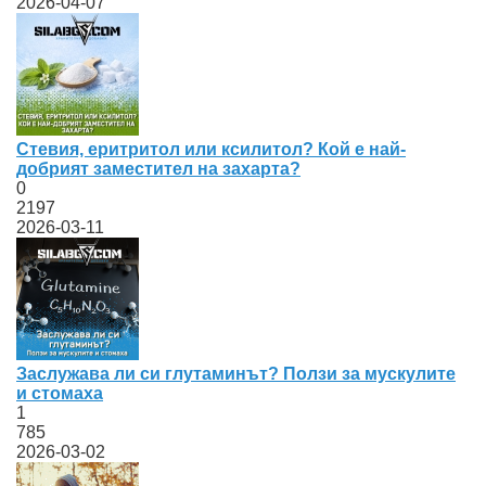
2026-04-07
Стевия, еритритол или ксилитол? Кой е най-
добрият заместител на захарта?
0
2197
2026-03-11
Заслужава ли си глутаминът? Ползи за мускулите
и стомаха
1
785
2026-03-02