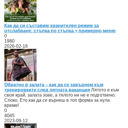
Как да си съставим хранителен режим за
отслабване: стъпка по стъпка + примерно меню
0
1980
2026-02-18
Обратно в залата – как да се завърнем към
тренировките след лятната ваканция
Лятото е към
своя край, залата зове, а тялото ни не е подготвено.
Споко. Ето как да се върнеш в топ форма за нула
време!
0
4045
2023-09-12