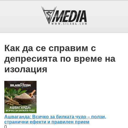
Как да се справим с
депресията по време на
изолация
Ашваганда: Всичко за билката чудо – ползи,
странични ефекти и правилен прием
0