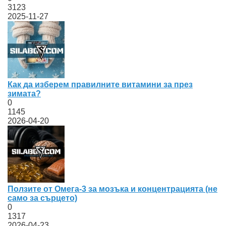
3123
2025-11-27
Как да изберем правилните витамини за през
зимата?
0
1145
2026-04-20
Ползите от Омега-3 за мозъка и концентрацията (не
само за сърцето)
0
1317
2026-04-23