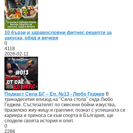
10 бързи и здравословни фитнес рецепти за
закуска, обяд и вечеря
0
4118
2026-02-11
Подкаст Сила БГ – Еп. №13 - Любо Геджев
В
тринадесетия епизод на "Сила стола" сяда Любо
Геджев. Състезателят по смесени бойни изкуства,
бразилско жиу-жицу и граплинг, познат с успешната си
кариера и приноса си към спорта в България, ще
сподели своята история и опит.
0
2286