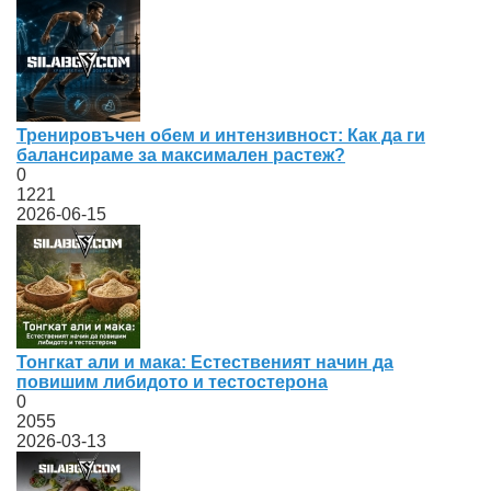
Тренировъчен обем и интензивност: Как да ги
балансираме за максимален растеж?
0
1221
2026-06-15
Тонгкат али и мака: Естественият начин да
повишим либидото и тестостерона
0
2055
2026-03-13