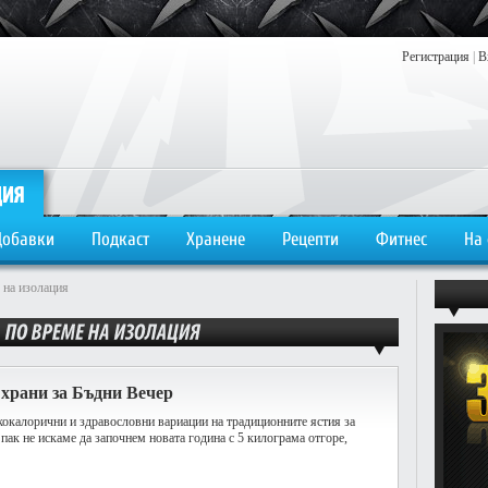
Регистрация
|
В
Добавки
Подкаст
Хранене
Рецепти
Фитнес
На
 на изолация
храни за Бъдни Вечер
окалорични и здравословни вариации на традиционните ястия за
 пак не искаме да започнем новата година с 5 килограма отгоре,