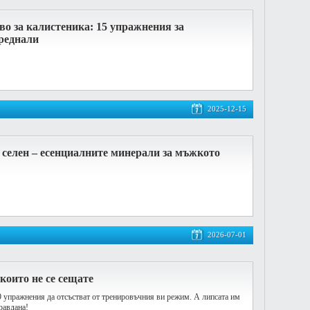
о за калистеника: 15 упражнения за
реднали
2025-12-15
 селен – есенциалните минерали за мъжкото
2026-07-01
 които не се сещате
 упражнения да отсъстват от тренировъчния ви режим. А липсата им
равдана!