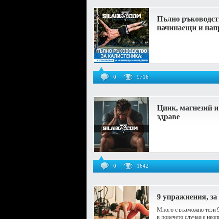
Пълно ръководств
начинаещи и нап
0
9716
Цинк, магнезий и
здраве
0
1642
9 упражнения, за
Много е възможно тези 9
в повечето случаи е неоп