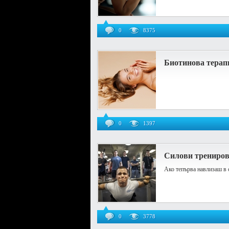
0
8375
Биотинова терапи
0
1397
Силови трениров
Ако тепърва навлизаш в 
0
3778