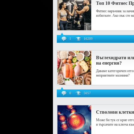
Топ 10 Фитнес П
Фитнес наръчник за начин
избягвате. Ако пък сте н
1
16209
Въглехидрати ил
на енергия?
Даваме категоричен отгов
неприятните мазнини?
0
5057
Стволови клетки 
Mоже би тук се крие отг
и търсачите на ключа къ