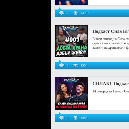
2
13292
Подкаст Сила БГ 
В този епизод на Сила сто
страст към храненето и 
аспекти на храненето и ф
0
1954
СИЛАБГ Подкаст 
14 рекорда на Гинес - Се
0
1856