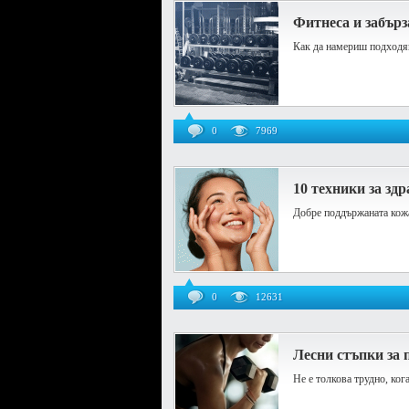
Фитнеса и забърз
Как да намериш подходя
0
7969
10 техники за зд
Добре поддържаната кожа 
0
12631
Лесни стъпки за 
Не е толкова трудно, ког