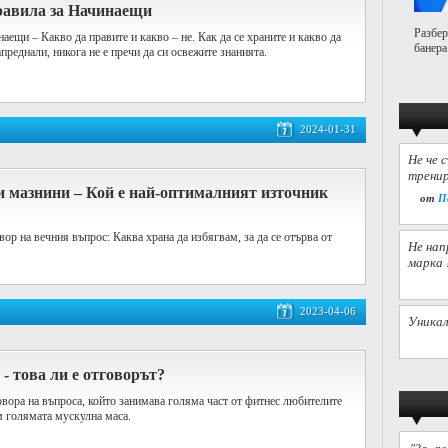
равила за Начинаещи
Разбер
аещи – Какво да правите и какво – не. Как да се храните и какво да
банера
апреднали, никога не е пречи да си освежите знанията.
2024-01-31
Не че 
тренир
и мазнини – Кой е най-оптималният източник
от
П
ор на вечния въпрос: Каква храна да избягвам, за да се отърва от
Не нап
марка 
2023-04-06
Уникал
- това ли е отговорът?
овора на въпроса, който занимава голяма част от фитнес любителите
м голямата мускулна маса.