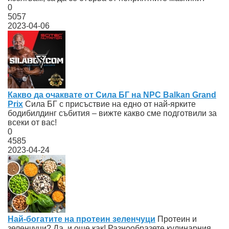
0
5057
2023-04-06
Какво да очаквате от Сила БГ на NPC Balkan Grand
Prix
Сила БГ с присъствие на едно от най-ярките
бодибилдинг събития – вижте какво сме подготвили за
всеки от вас!
0
4585
2023-04-24
Най-богатите на протеин зеленчуци
Протеин и
зеленчуци? Да, и още как! Разнообразете кулинарния