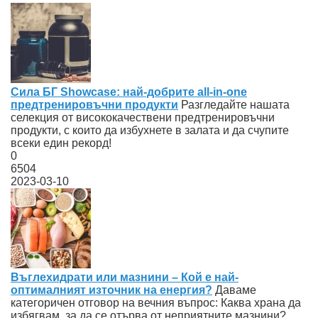
Сила БГ Showcase: най-добрите all-in-one
предтренировъчни продукти
Разгледайте нашата
селекция от висококачествени предтренировъчни
продукти, с които да избухнете в залата и да счупите
всеки един рекорд!
0
6504
2023-03-10
Въглехидрати или мазнини – Кой е най-
оптималният източник на енергия?
Даваме
категоричен отговор на вечния въпрос: Каква храна да
избягвам, за да се отърва от неприятните мазнини?