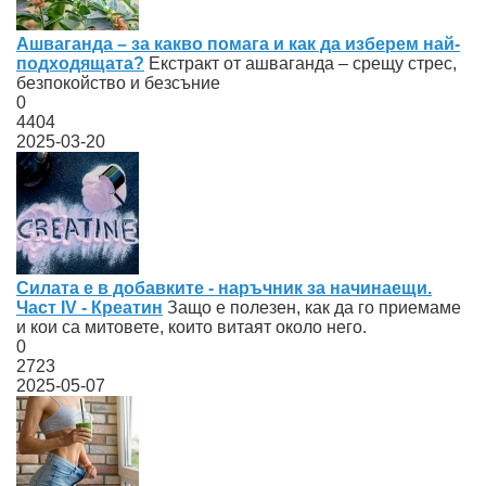
Ашваганда – за какво помага и как да изберем най-
подходящата?
Екстракт от ашваганда – срещу стрес,
безпокойство и безсъние
0
4404
2025-03-20
Силата е в добавките - наръчник за начинаещи.
Част IV - Креатин
Защо е полезен, как да го приемаме
и кои са митовете, които витаят около него.
0
2723
2025-05-07