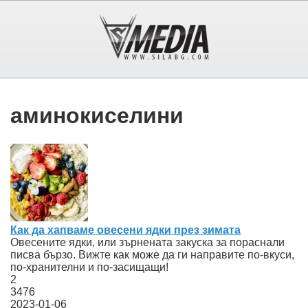
аминокиселини
Как да хапваме овесени ядки през зимата
Овесените ядки, или зърнената закуска за пораснали
писва бързо. Вижте как може да ги направите по-вкуси,
по-хранителни и по-засищащи!
2
3476
2023-01-06