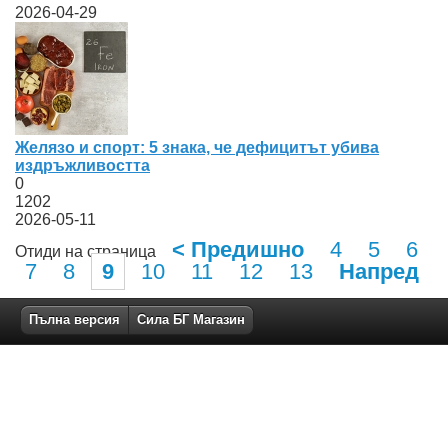
2026-04-29
Желязо и спорт: 5 знака, че дефицитът убива
издръжливостта
0
1202
2026-05-11
< Предишно
4
5
6
Отиди на страница
7
8
9
10
11
12
13
Напред
Пълна версия
Сила БГ Магазин