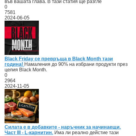
във вашата глава. В тази статия ще разгле
0
7581
2024-06-05
Black Friday се превръща в Black Month тази
година!
Намаления до 90% на избрани продукти през
целия Black Month.
0
2964
2024-11-05
Силата е в добавките - наръчник за начинаещи.
Част III - L-карнитин.
Има ли реално дейстие тази