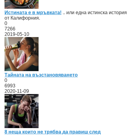
Истината е в мръвката!
.. или една истинска история
от Калифорния.
0
7266
2019-05-10
Тайната на възстановяването
0
6993
2020-11-09
8 неща които не трябва да правиш след