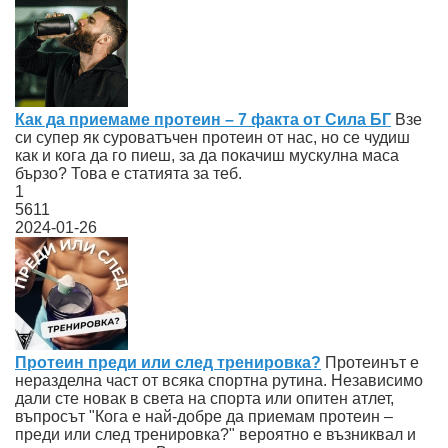
Как да приемаме протеин – 7 факта от Сила БГ
Взе
си супер як суроватъчен протеин от нас, но се чудиш
как и кога да го пиеш, за да покачиш мускулна маса
бързо? Това е статията за теб.
1
5611
2024-01-26
Протеин преди или след тренировка?
Протеинът е
неразделна част от всяка спортна рутина. Независимо
дали сте новак в света на спорта или опитен атлет,
въпросът "Кога е най-добре да приемам протеин –
преди или след тренировка?" вероятно е възниквал и