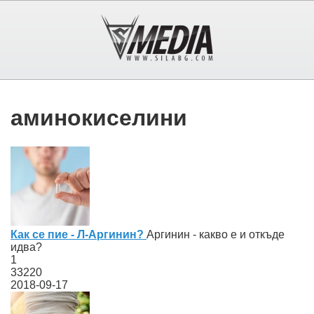
аминокиселини
Как се пие - Л-Аргинин?
Аргинин - какво е и откъде
идва?
1
33220
2018-09-17