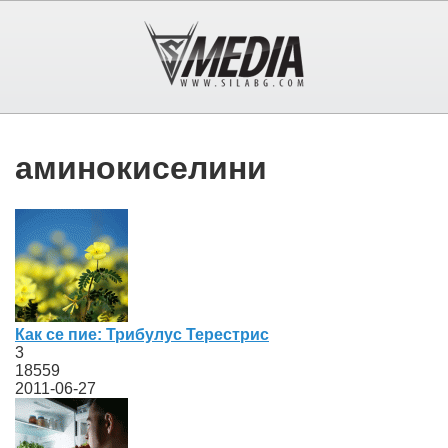
аминокиселини
Как се пие: Трибулус Терестрис
3
18559
2011-06-27