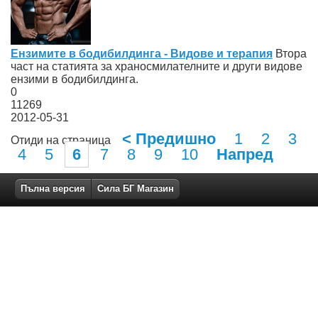
Ензимите в бодибилдинга - Видове и терапия
Втора
част на статията за храносмилателните и други видове
ензими в бодибилдинга.
0
11269
2012-05-31
< Предишно
1
2
3
Отиди на страница
4
5
6
7
8
9
10
Напред
Пълна версия
Сила БГ Магазин