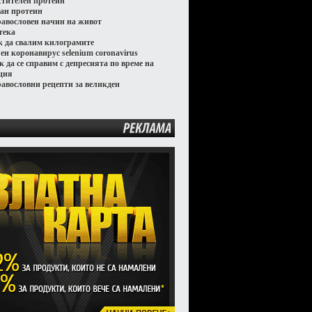
стителен протеин
ган протеин
равословен начин на живот
тека
к да свалим килограмите
лен коронавирус selenium coronavirus
к да се справим с депресията по време на
ция
равословни рецепти за великден
РЕКЛАМА