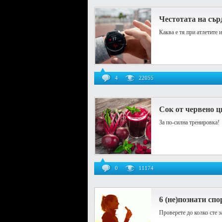
Честотата на съ
Каква е тя при атлетите 
4
22055
Сок от червено ц
За по-силна тренировка!
0
11174
6 (не)познати сп
Проверете до колко сте з