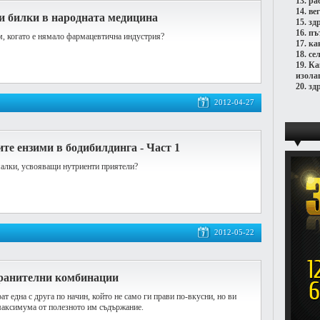
13.
ра
14.
ве
и билки в народната медицина
15.
зд
16.
пъ
м, когато е нямало фармацевтична индустрия?
17.
ка
18.
се
19.
Ка
изола
20.
зд
2012-04-27
е ензими в бодибилдинга - Част 1
малки, усвояващи нутриенти приятели?
2012-05-22
хранителни комбинации
т една с друга по начин, който не само ги прави по-вкусни, но ви
максимума от полезното им съдържание.