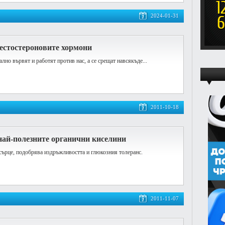
2024-01-31
тестостероновите хормони
лно вървят и работят против нас, а се срещат навсякъде...
2011-10-18
 най-полезните органични киселини
сърце, подобрява издръжливостта и глюкозния толеранс.
2011-11-07