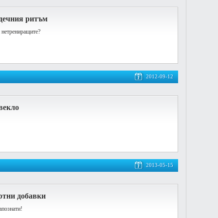
рдечния ритъм
и нетрениращите?
2012-09-12
векло
2013-05-15
ортни добавки
апознати!