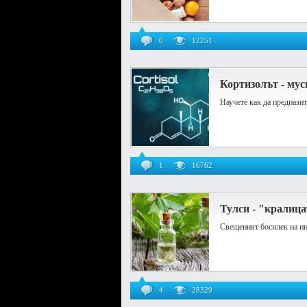
0
12251
Кортизолът - му
Научете как да предпази
1
16762
Тулси - "кралица
Свещеният босилек на ин
4
28329