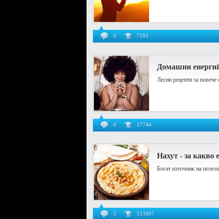
0
7195
Домашни енерги
Лесни рецепти за повече 
0
17744
Нахут - за какво 
Богат източник на полез
3
113697