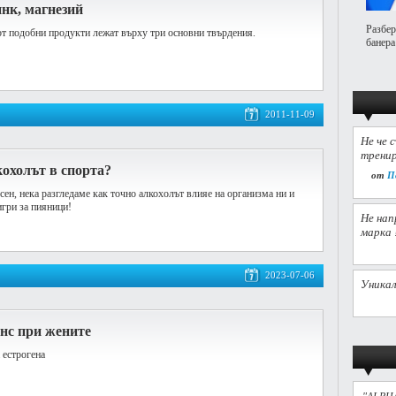
нк, магнезий
Разбер
т подобни продукти лежaт върху три основни твърдения.
банера
2011-11-09
Не че 
тренир
охолът в спорта?
от
П
сен, нека разгледаме как точно алкохолът влияе на организма ни и
гри за пияници!
Не нап
марка 
2023-07-06
Уникал
нс при жените
 естрогена