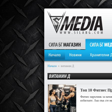
Начало
Новини
Хранителни 
Начало
»
витамин Д
Топ 10 Фитнес П
Фитнес наръчник за начин
избягвате. Ако пък сте н