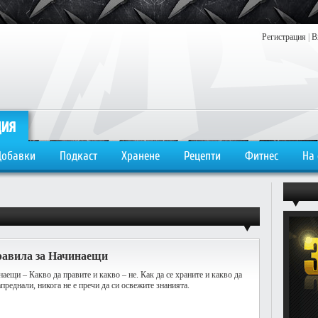
Регистрация
|
В
Добавки
Подкаст
Хранене
Рецепти
Фитнес
На
равила за Начинаещи
аещи – Какво да правите и какво – не. Как да се храните и какво да
апреднали, никога не е пречи да си освежите знанията.