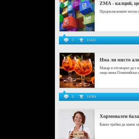
ZMA - калций, ци
Предполагаемите ползи о
3
15425
Има ли място алк
Макар и отговорът да е я
защо няма Олимпийски и
0
14384
Хормонален бала
Какво трябва да знаем за