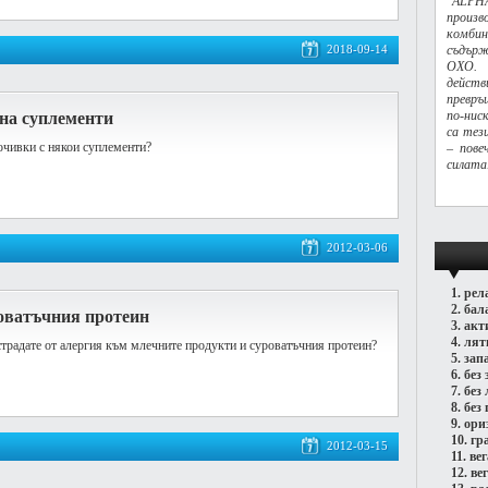
"ALPHA
произ
комбин
2018-09-14
съдърж
OXO. 
действ
превръ
по-нис
на суплементи
са тез
почивки с някои суплементи?
– пове
силата
2012-03-06
1.
рел
2.
бал
оватъчния протеин
3.
акт
4.
лят
 страдате от алергия към млечните продукти и суроватъчния протеин?
5.
зап
6.
без 
7.
без
8.
без 
9.
ори
10.
гр
2012-03-15
11.
ве
12.
ве