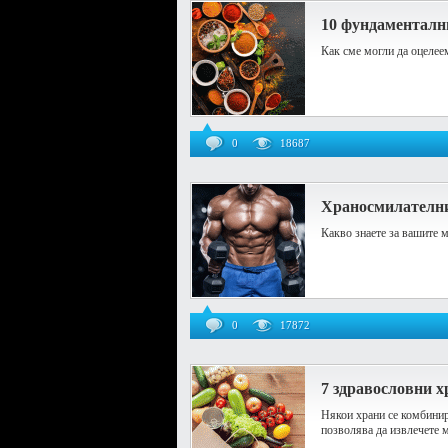
10 фундаменталн
Как сме могли да оцелее
0
18687
Храносмилателнит
Какво знаете за вашите 
0
17872
7 здравословни 
Някои храни се комбинира
позволява да извлечете 