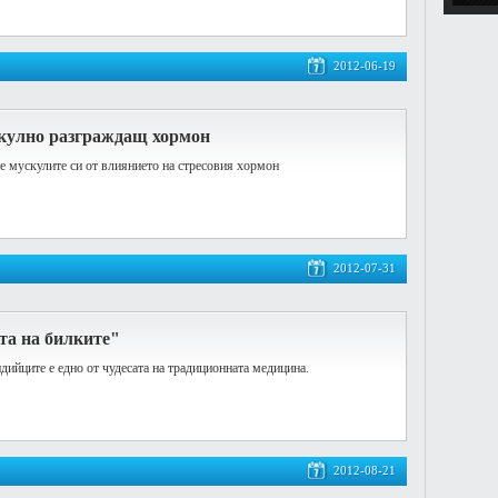
2012-06-19
скулно разграждащ хормон
те мускулите си от влиянието на стресовия хормон
2012-07-31
та на билките"
дийците е едно от чудесата на традиционната медицина.
2012-08-21