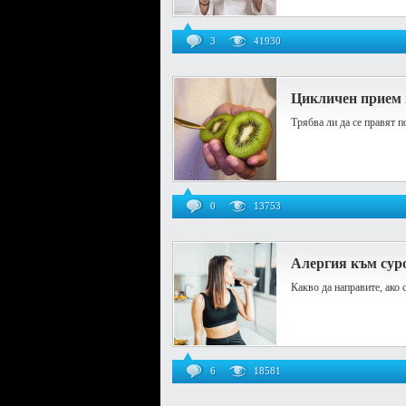
3
41930
Цикличен прием 
Трябва ли да се правят 
0
13753
Алергия към сур
Какво да направите, ако
6
18581