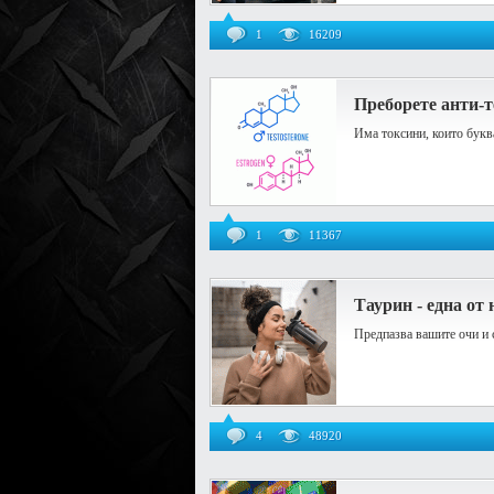
1
16209
Преборете анти-
Има токсини, които буква
1
11367
Таурин - една от
Предпазва вашите очи и 
4
48920