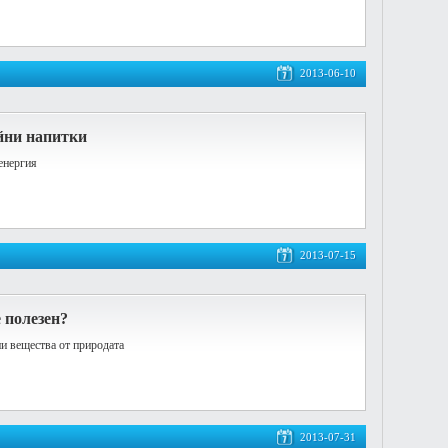
2013-06-10
йни напитки
енергия
2013-07-15
е полезен?
ни вещества от природата
2013-07-31