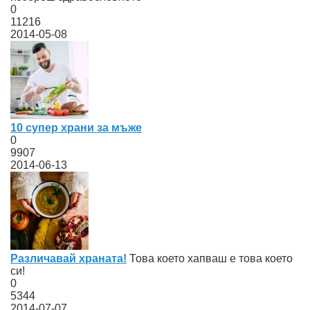
0
11216
2014-05-08
10 супер храни за мъже
0
9907
2014-06-13
Различавай храната!
Това което хапваш е това което
си!
0
5344
2014-07-07