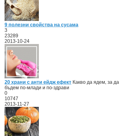
9 полезни свойства на сусама
3
23289
2013-10-24
20 храни с анти ейдж ефект
Какво да ядем, за да
бъдем по-млади и по-здрави
0
10747
2013-11-27