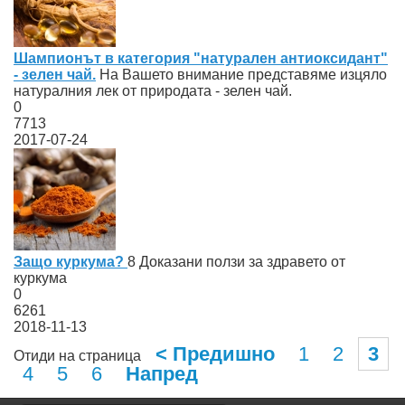
Шампионът в категория "натурален антиоксидант"
- зелен чай.
На Вашето внимание представяме изцяло
натуралния лек от природата - зелен чай.
0
7713
2017-07-24
Защо куркума?
8 Доказани ползи за здравето от
куркума
0
6261
2018-11-13
< Предишно
1
2
3
Отиди на страница
4
5
6
Напред