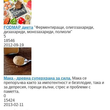
FODMAP диета
"Ферментиращи, олигозахариди,
дизахариди, монозахариди, полиоли"
5
18546
2012-09-19
Мака - древна суперхрана за сила.
Мака се
препоръчва както за импотентност и безплодие, така и
за депресия, горещи вълни, стрес и проблеми с
паметта.
0
15424
2013-02-11