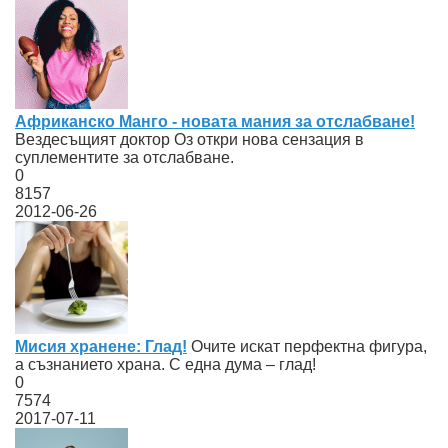
Африканско Манго - новата мания за отслабване!
Вездесъщият доктор Оз откри нова сензация в
суплементите за отслабване.
0
8157
2012-06-26
Мисия хранене: Глад!
Oчите искат перфектна фигура,
а съзнанието храна. С една дума – глад!
0
7574
2017-07-11