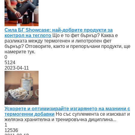
Сила БГ Showcase: най-добрите продукти за
контрол на теглото
Що е то фет бърнър? Каква е
разликата между термогенен и липотропен фет
бърнър? Отговорите, както и препоръчани продукти, ще
намерите тук.
0
5124
2023-04-11
Ускорете и оптимизирайте изгарянето на мазнини с
термогенни добавки
Но със суплемента се изискват и
желязна хранителна и тренировъчна дициплина...
1
12536