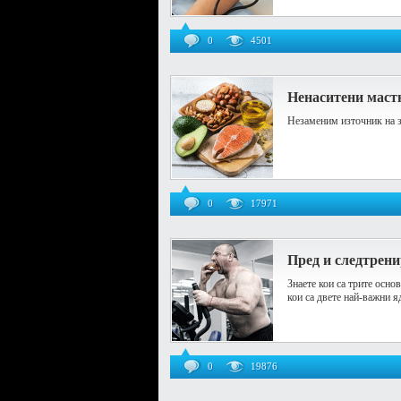
0
4501
Ненаситени маст
Незаменим източник на з
0
17971
Пред и следтрен
Знаете кои са трите осно
кои са двете най-важни я
0
19876