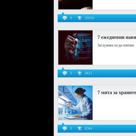
0
20010
7 ежедневни нави
Заслужава си да опиташ
0
6821
7 мита за хранит
0
8364