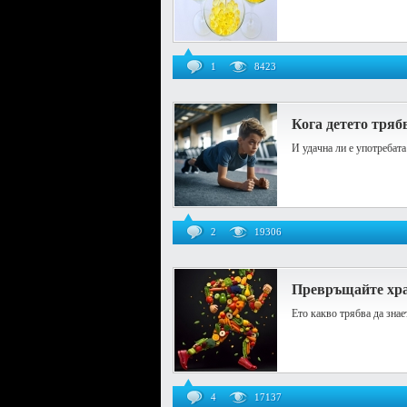
1
8423
Кога детето тряб
И удачна ли е употребат
2
19306
Превръщайте хран
Ето какво трябва да знае
4
17137