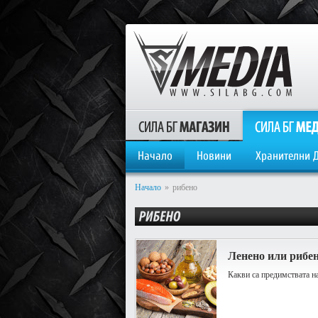
Начало
Новини
Хранителни 
Начало
»
рибено
Ленено или рибе
Какви са предимствата на