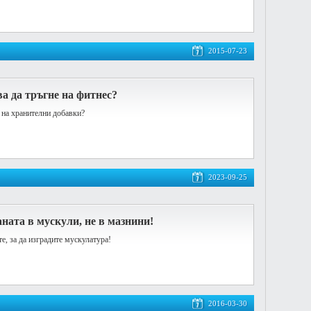
2015-07-23
ва да тръгне на фитнес?
а на хранителни добавки?
2023-09-25
ата в мускули, не в мазнини!
те, за да изградите мускулатура!
2016-03-30