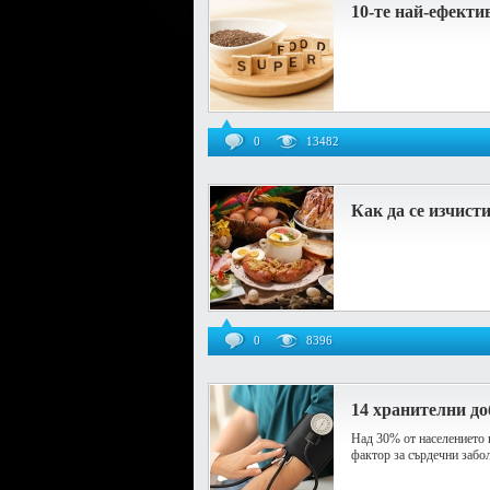
10-те най-ефекти
0
13482
Как да се изчист
0
8396
14 хранителни до
Над 30% от населението н
фактор за сърдечни забо