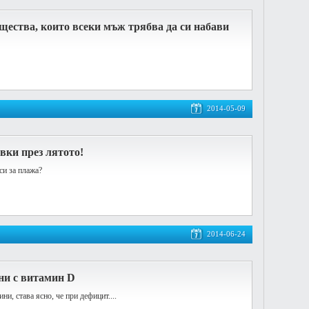
щества, които всеки мъж трябва да си набави
2014-05-09
вки през лятото!
си за плажа?
2014-06-24
ни с витамин D
ни, става ясно, че при дефицит....