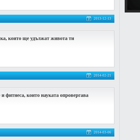
2013-12-13
ка, които ще удължат живота ти
2014-02-21
е и фитнеса, които науката опровергава
2014-03-06