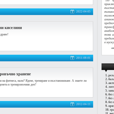
"По в
приклю
възст
2022-04-05
възни
възмо
амино
предп
транс
ни киселини
анабол
драве!
това а
предиз
в муск
о
2011-08-01
ировъчно хранене
1.
рел
2.
бал
ви на фитнеса, нали? Ядене, трениране и възстановяване. А знаете ли
3.
акт
денета в тренировъчния ден?
4.
лят
5.
зап
6.
без 
7.
без
8.
без 
2012-04-11
9.
ори
10.
гр
11.
ве