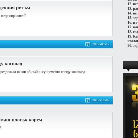
12.
ве
рдечния ритъм
13.
ра
14.
ве
и нетрениращите?
15.
зд
16.
пъ
17.
ка
18.
се
19.
Ка
изола
2012-09-12
20.
зд
у косопад
предложим някои обичайни суплементи срещу косопада.
2012-10-02
 имаш плосък корем
?