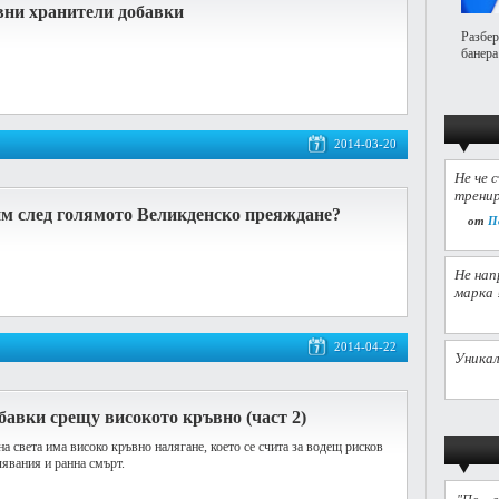
вни хранители добавки
Разбер
банера
2014-03-20
Не че 
тренир
им след голямото Великденско преяждане?
от
П
Не нап
марка 
2014-04-22
Уникал
бавки срещу високото кръвно (част 2)
а света има високо кръвно налягане, което се счита за водещ рисков
лявания и ранна смърт.