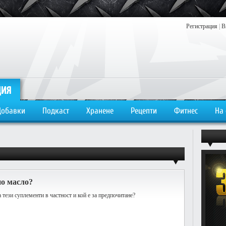
Регистрация
|
В
Добавки
Подкаст
Хранене
Рецепти
Фитнес
На
но масло?
 тези суплементи в частност и кой е за предпочитане?