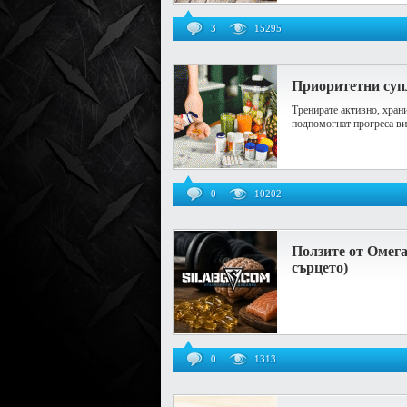
3
15295
Приоритeтни суп
Тренирате активно, храни
подпомогнат прогреса ви
0
10202
Ползите от Омега
сърцето)
0
1313