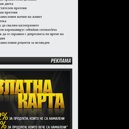
ган диета
стителен протеин
ган протеин
равословен начин на живот
тека
к да свалим килограмите
лен коронавирус selenium coronavirus
к да се справим с депресията по време на
ция
равословни рецепти за великден
РЕКЛАМА