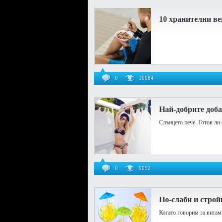
10 хранителни ве
0
10084
Най-добрите доба
Слънцето пече. Готов ли 
0
9052
По-слаби и строй
Когато говорим за витами