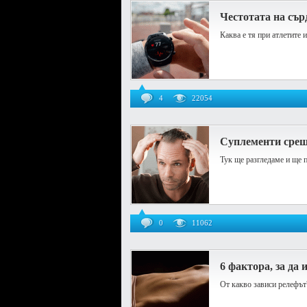
Честотата на съ
Каква е тя при атлетите 
4
22054
Суплементи срещ
Тук ще разгледаме и ще 
0
11062
6 фактора, за да
От какво зависи релефът