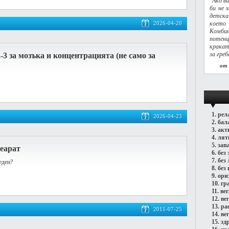
"Ако в
би не 
детска
2026-04-20
което
Комбин
потен
кракат
за греб
-3 за мозъка и концентрацията (не само за
от
1.
рел
2026-04-23
2.
бал
3.
акт
4.
лят
5.
зап
еарат
6.
без 
7.
без
еден?
8.
без 
9.
ори
10.
гр
11.
ве
12.
ве
13.
ра
2011-07-25
14.
ве
15.
зд