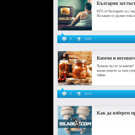
България затлъст
62% от българите са с на
На какво се дължи това 
0
5360
Кимчи и неговите
Чували ли сте за кимчи?
малко повече за тази суп
тайни
0
5514
Как да изберем п