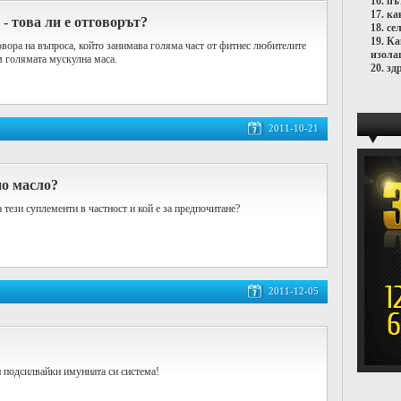
16.
пъ
17.
ка
- това ли е отговорът?
18.
се
19.
Ка
овора на въпроса, който занимава голяма част от фитнес любителите
изола
м голямата мускулна маса.
20.
зд
2011-10-21
но масло?
 тези суплементи в частност и кой е за предпочитане?
2011-12-05
и подсилвайки имунната си система!