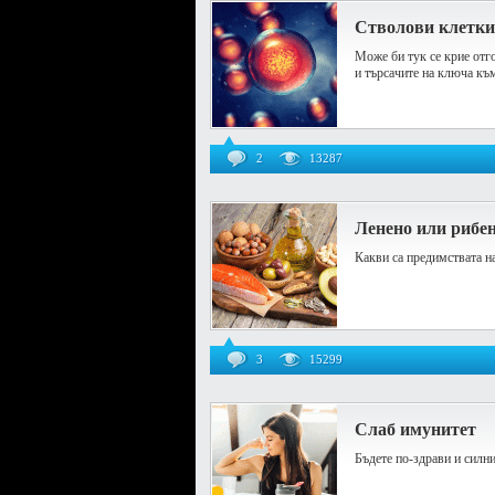
Стволови клетки 
Mоже би тук се крие отг
и търсачите на ключа къ
2
13287
Ленено или рибе
Какви са предимствата на
3
15299
Слаб имунитет
Бъдете по-здрави и силн