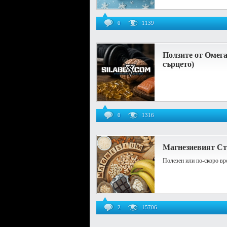
0
1139
Ползите от Омега
сърцето)
0
1316
Магнезиевият Ст
Полезен или по-скоро вр
2
15706