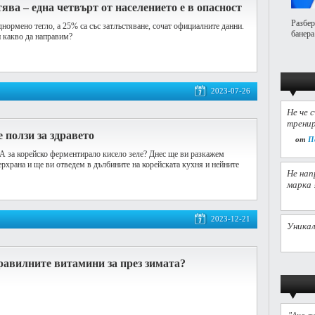
ява – една четвърт от населението е в опасност
Разбер
днормено тегло, а 25% са със затлъстяване, сочат официалните данни.
банера
и какво да направим?
2023-07-26
Не че 
тренир
 ползи за здравето
от
П
 А за корейско ферментирало кисело зеле? Днес ще ви разкажем
ерхрана и ще ви отведем в дълбините на корейската кухня и нейните
Не нап
марка 
2023-12-21
Уникал
равилните витамини за през зимата?