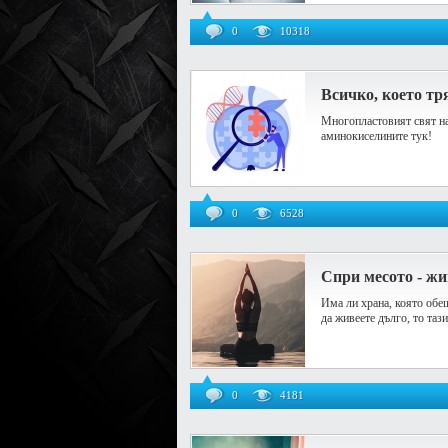
0
10318
Всичко, което тр
Многопластовият свят на
аминокиселините тук!
0
6528
Спри месото - жи
Има ли храна, която обе
да живеете дълго, то тази 
0
4181