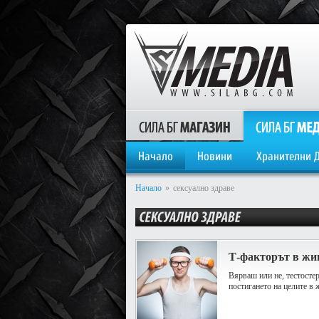
Начало
Новини
Хранителни 
Начало
»
сексуално здраве
Т-факторът в жи
Вярваш или не, тестостер
постигането на целите в 