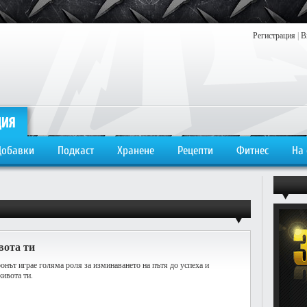
Регистрация
|
В
Добавки
Подкаст
Хранене
Рецепти
Фитнес
На
вота ти
онът играе голяма роля за изминаването на пътя до успеха и
живота ти.