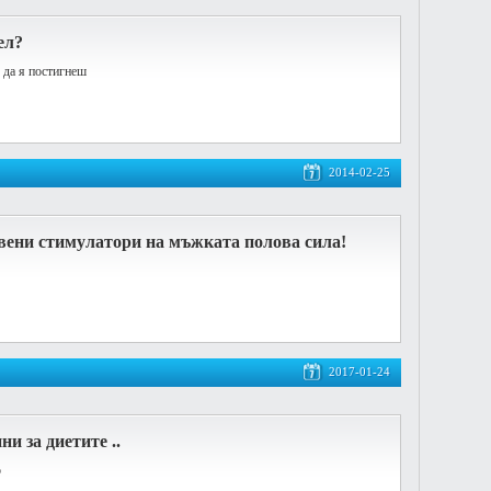
ел?
да я постигнеш
2014-02-25
вени стимулатори на мъжката полова сила!
2017-01-24
ни за диетите ..
о