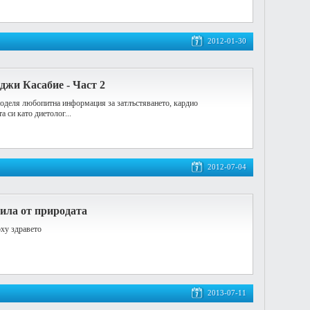
2012-01-30
джи Касабие - Част 2
оделя любопитна информация за затлъстяването, кардио
а си като диетолог...
2012-07-04
ила от природата
ху здравето
2013-07-11