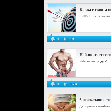
Каква е твоята ц
СИЛА БГ ще ти помогне 
0
7802
Най-яките естест
Избери своя продукт!
0
19588
6 неизказани исти
Да ги разгледаме отблиз