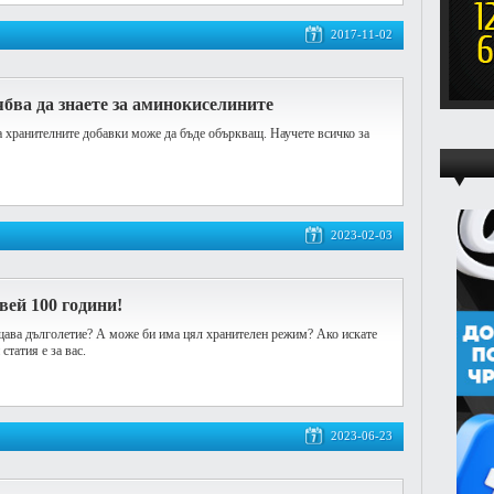
2017-11-02
ябва да знаете за аминокиселините
 хранителните добавки може да бъде объркващ. Научете всичко за
2023-02-03
вей 100 години!
щава дълголетие? А може би има цял хранителен режим? Ако искате
статия е за вас.
2023-06-23