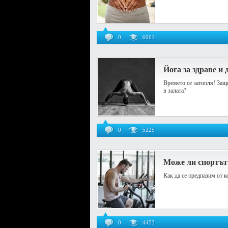
0
6061
Йога за здраве и
Времето се затопля! Защ
в залата?
0
5225
Може ли спортът 
Как да се предпазим от 
0
4453