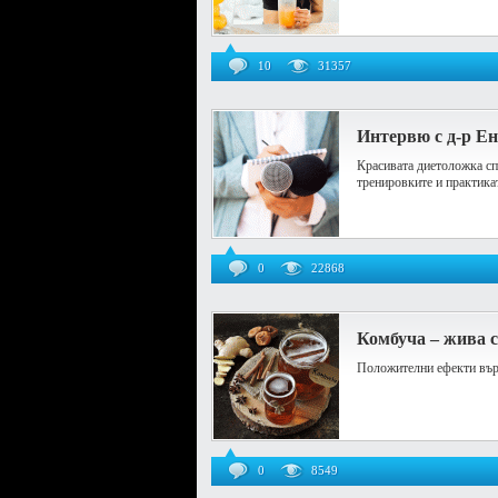
10
31357
Интервю с д-р Ен
Красивата диетоложка сп
тренировките и практикат
0
22868
Комбуча – жива с
Положителни ефекти вър
0
8549